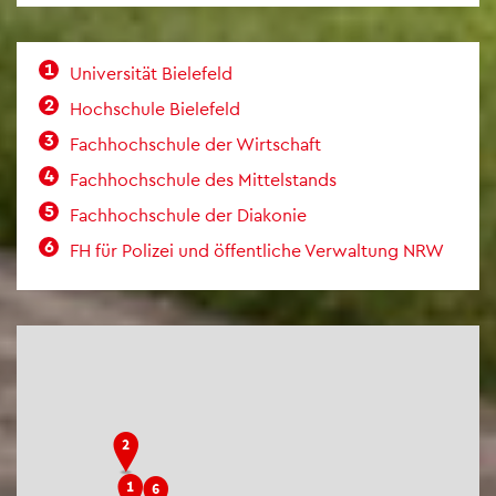
Uni­ver­si­tät Bie­le­feld
Hoch­schu­le Bie­le­feld
Fach­hoch­schu­le der Wirt­schaft
Fach­hoch­schu­le des Mit­tel­stands
Fach­hoch­schu­le der Dia­ko­nie
FH für Po­li­zei und öf­fent­li­che Ver­wal­tung NRW