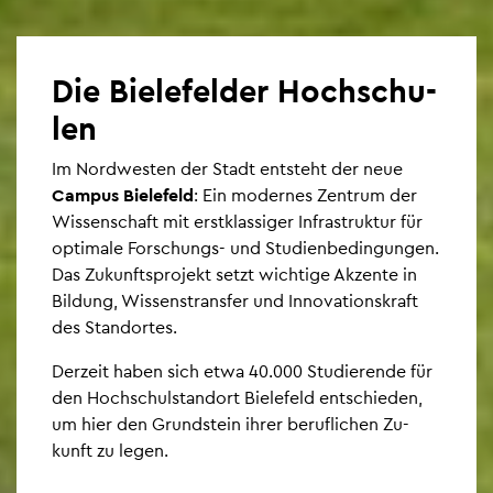
Die Bie­le­fel­der Hoch­schu­
len
Im Nord­wes­ten der Stadt ent­steht der neue
Cam­pus Bie­le­feld
: Ein mo­der­nes Zen­trum der
Wis­sen­schaft mit erst­klas­si­ger In­fra­struk­tur für
op­ti­ma­le For­schungs- und Stu­di­en­be­din­gun­gen.
Das Zu­kunfts­pro­jekt setzt wich­ti­ge Ak­zen­te in
Bil­dung, Wis­sens­trans­fer und In­no­va­ti­ons­kraft
des Stand­or­tes.
Der­zeit haben sich etwa 40.000 Stu­die­ren­de für
den Hoch­schul­stand­ort Bie­le­feld ent­schie­den,
um hier den Grund­stein ihrer be­ruf­li­chen Zu­
kunft zu legen.