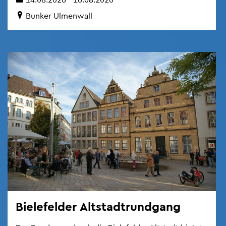
Bun­ker Ul­men­wall
Bie­le­fel­der Alt­stadt­rund­gang