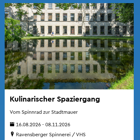
Ku­li­na­ri­scher Spa­zier­gang
Vom Spinn­rad zur Stadt­mau­er
16.08.2026 - 08.11.2026
Ra­vens­ber­ger Spin­ne­rei / VHS