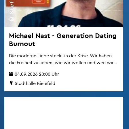
Mi­cha­el Nast - Ge­ne­ra­ti­on Da­ting
Bur­nout
Die mo­der­ne Liebe steckt in der Krise. Wir haben
die Frei­heit zu lie­ben, wie wir wol­len und wen wir...
04.09.2026 20:00 Uhr
Stadt­hal­le Bie­le­feld