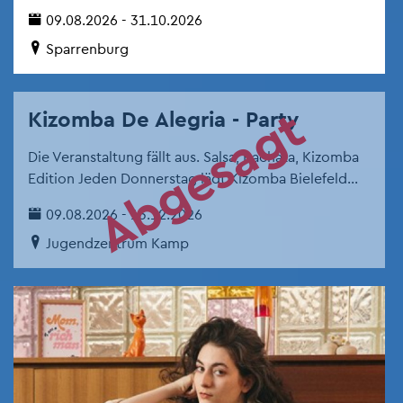
09.08.2026 - 31.10.2026
Spar­ren­burg
Ab­ge­sagt
Ki­zom­ba De Ale­gria - Party
Die Ver­an­stal­tung fällt aus. Salsa, Bach­ata, Ki­zom­ba
Edi­ti­on Jeden Don­ners­tag lädt Ki­zom­ba Bie­le­feld...
09.08.2026 - 13.12.2026
Ju­gend­zen­trum Kamp