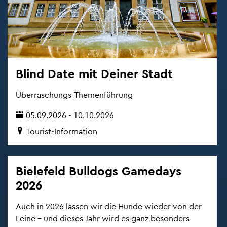
Blind Date mit Dei­ner Stadt
Über­ra­schungs-The­men­füh­rung
05.09.2026 - 10.10.2026
Tou­rist-In­for­ma­ti­on
Bie­le­feld Bull­dogs Ga­me­days
2026
Auch in 2026 las­sen wir die Hunde wie­der von der
Leine – und die­ses Jahr wird es ganz be­son­ders