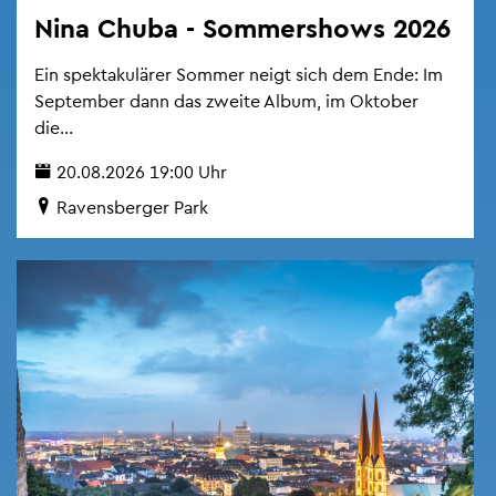
Nina Chuba - Som­mer­shows 2026
Ein spek­ta­ku­lä­rer Som­mer neigt sich dem Ende: Im
Sep­tem­ber dann das zwei­te Album, im Ok­to­ber
die...
20.08.2026 19:00 Uhr
Ra­vens­ber­ger Park