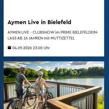
Aymen Live in Bie­le­feld
AYMEN LIVE - CLUB­SHOW im PRIME BIE­LE­FELD­EIN­
LASS AB 16 JAH­REN mit MUT­TI­ZET­TEL
04.09.2026 23:00 Uhr