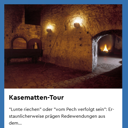
Ka­se­mat­ten-Tour
"Lunte rie­chen" oder "vom Pech ver­folgt sein": Er­
staun­li­cher­wei­se prä­gen Re­de­wen­dun­gen aus
dem...