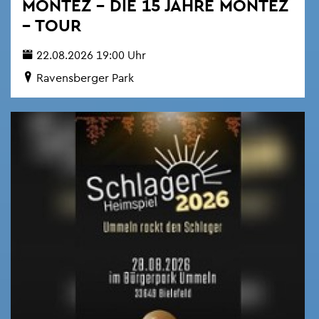
MON­TEZ – DIE 15 JAHRE MON­TEZ
– TOUR
22.08.2026 19:00 Uhr
Ra­vens­ber­ger Park