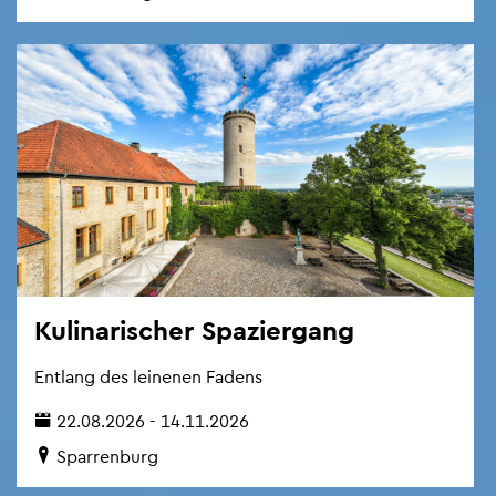
Ku­li­na­ri­scher Spa­zier­gang
Ent­lang des lei­ne­nen Fa­dens
22.08.2026 - 14.11.2026
Spar­ren­burg