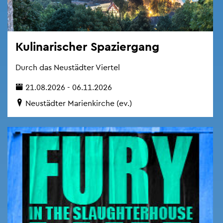
Ku­li­na­ri­scher Spa­zier­gang
Durch das Neu­städ­ter Vier­tel
21.08.2026 - 06.11.2026
Neu­städ­ter Ma­ri­en­kir­che (ev.)