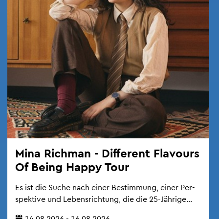
Mina Rich­man - Dif­fe­rent Fla­vours
Of Being Happy Tour
Es ist die Suche nach einer Be­stim­mung, einer Per­
spek­ti­ve und Le­bens­rich­tung, die die 25-Jäh­ri­ge...
14.08.2026 - 16.08.2026