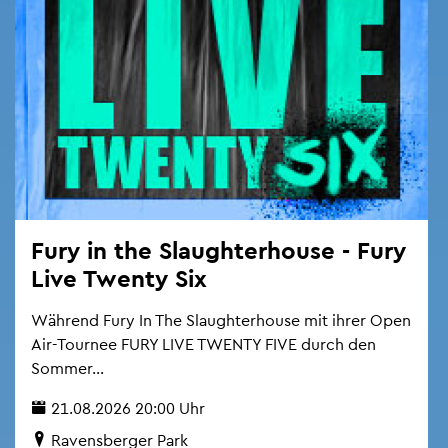
Fury in the Slaugh­ter­hou­se - Fury
Live Twen­ty Six
Wäh­rend Fury In The Slaugh­ter­hou­se mit ihrer Open
Air-Tour­nee FURY LIVE TWEN­TY FIVE durch den
Som­mer...
21.08.2026 20:00 Uhr
Ra­vens­ber­ger Park