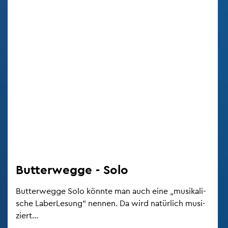
But­ter­weg­ge - Solo
But­ter­weg­ge Solo könn­te man auch eine „mu­si­ka­li­
sche La­ber­Le­sung“ nen­nen. Da wird na­tür­lich mu­si­
ziert...