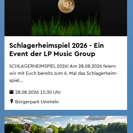
Schla­ger­heim­spiel 2026 - Ein
Event der LP Music Group
SCHLA­GER­HEIM­SPIEL 2026! Am 28.08.2026 fei­ern
wir mit Euch be­reits zum 6. Mal das Schla­ger­heim­
spiel...
28.08.2026 15:30 Uhr
Bür­ger­park Um­meln