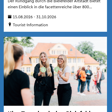
Der Rund­gang durch die Bie­le­fel­der Alt­stadt bie­tet
einen Ein­blick in die fa­cet­ten­rei­che über 800...
15.08.2026 - 31.10.2026
Tou­rist-In­for­ma­ti­on