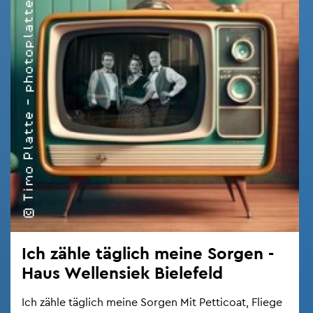
Ich zähle täg­lich meine Sor­gen -
Haus Wel­len­siek Bie­le­feld
Ich zähle täg­lich meine Sor­gen Mit Pet­ti­coat, Flie­ge