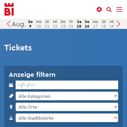
In­
Menü
Suche
halt
an­
an­
an­
sprin­
sprin­
So
Mo
Di
Mi
Do
Fr
Sa
So
Mo
Di
Mi
Do
Aug.
Suchen
9
10
11
12
13
14
15
16
17
18
19
20
sprin­
gen
gen
gen
Ti­ckets
An­zei­ge fil­tern