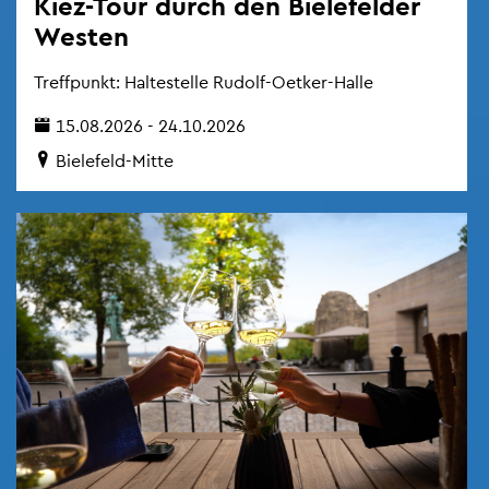
Kiez-Tour durch den Bie­le­fel­der
Wes­ten
Treff­punkt: Hal­te­stel­le Ru­dolf-Oet­ker-Halle
15.08.2026 - 24.10.2026
Bie­le­feld-Mitte