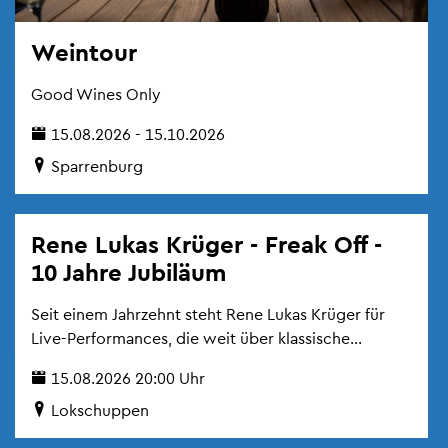
Wein­tour
Good Wines Only
15.08.2026 - 15.10.2026
Spar­ren­burg
Rene Lukas Krü­ger - Freak Off -
10 Jahre Ju­bi­lä­um
Seit einem Jahr­zehnt steht Rene Lukas Krü­ger für
Live-Per­for­man­ces, die weit über klas­si­sche...
15.08.2026 20:00 Uhr
Lok­schup­pen