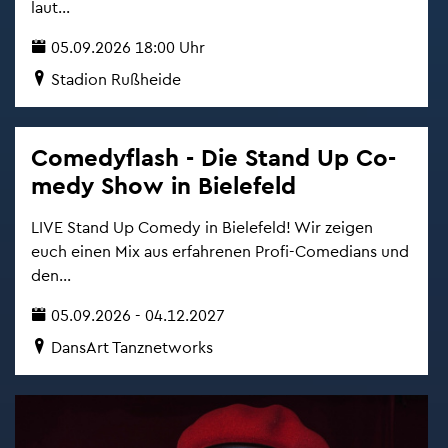
laut...
05.09.2026 18:00 Uhr
Sta­di­on Ru­ßhei­de
Co­me­dy­flash - Die Stand Up Co­
me­dy Show in Bie­le­feld
LIVE Stand Up Co­me­dy in Bie­le­feld! Wir zei­gen
euch einen Mix aus er­fah­re­nen Profi-Co­me­di­ans und
den...
05.09.2026 - 04.12.2027
Dan­s­Art Tanz­net­works