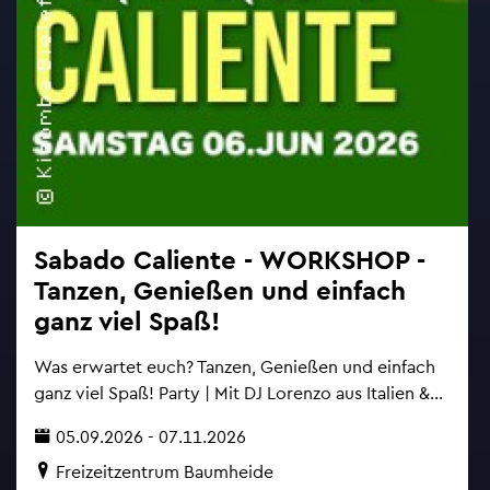
Sa­ba­do Ca­li­en­te - WORK­SHOP -
Tan­zen, Ge­nie­ßen und ein­fach
ganz viel Spaß!
Was er­war­tet euch? Tan­zen, Ge­nie­ßen und ein­fach
ganz viel Spaß! Party | Mit DJ Lo­ren­zo aus Ita­li­en &...
05.09.2026 - 07.11.2026
Frei­zeit­zen­trum Baum­hei­de