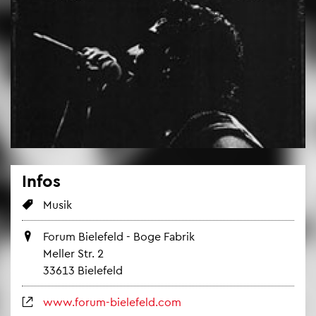
Infos
Musik
Forum Bie­le­feld - Boge Fa­brik
Mel­ler Str. 2
33613 Bie­le­feld
www.​forum-​bielefeld.​com