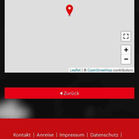
+
−
Leaf­let
| ©
Open­Street­Map
con­tri­bu­tors
Zu­rück
Fu­ß­zei­len­me­nü
Kon­takt
|
An­rei­se
|
Im­pres­sum
|
Da­ten­schutz
|