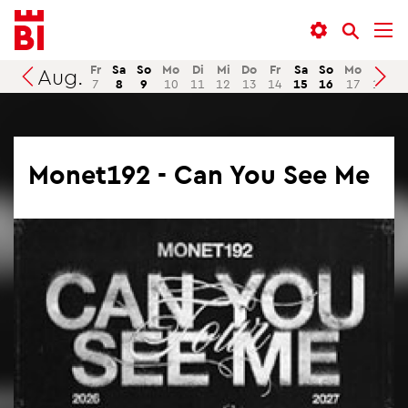
In­
Menü
Suche
halt
an­
an­
an­
sprin­
sprin­
Fr
Sa
So
Mo
Di
Mi
Do
Fr
Sa
So
Mo
Di
M
Aug.
Suchen
7
8
9
10
11
12
13
14
15
16
17
18
1
sprin­
gen
gen
gen
Mo­net192 - Can You See Me