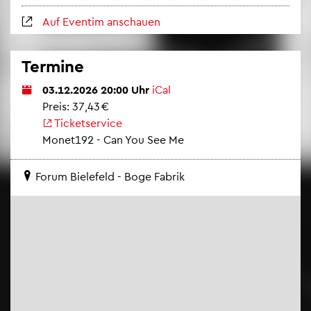
Auf Even­tim an­schau­en
Ter­mi­ne
03.12.2026 20:00 Uhr
iCal
Preis: 37,43 €
Ti­cket­ser­vice
Mo­net192 - Can You See Me
Forum Bie­le­feld - Boge Fa­brik