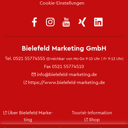
Coo­kie-Ein­stel­lun­gen
Bie­le­feld Mar­ke­ting GmbH
Tel.
0521 55774555
(Er­reich­bar von Mo-Do 9-15 Uhr | Fr 9-13 Uhr)
Fax 0521 55774510
info@​bielefeld-​marketing.​de
https://​www.​bielefeld-​marketing.​de
Über Bie­le­feld Mar­ke­
Tou­rist-In­for­ma­ti­on
ting
Shop
Jobs
City Bie­le­feld