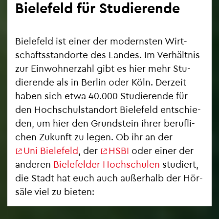
Bie­le­feld für Stu­die­ren­de
Bie­le­feld ist einer der mo­derns­ten Wirt­
schafts­stand­or­te des Lan­des. Im Ver­hält­nis
zur Ein­woh­ner­zahl gibt es hier mehr Stu­
die­ren­de als in Ber­lin oder Köln. Der­zeit
haben sich etwa 40.000 Stu­die­ren­de für
den Hoch­schul­stand­ort Bie­le­feld ent­schie­
den, um hier den Grund­stein ihrer be­ruf­li­
chen Zu­kunft zu legen. Ob ihr an der
Uni Bie­le­feld
, der
HSBI
oder einer der
an­de­ren
Bie­le­fel­der Hoch­schu­len
stu­diert,
die Stadt hat euch auch au­ßer­halb der Hör­
sä­le viel zu bie­ten: