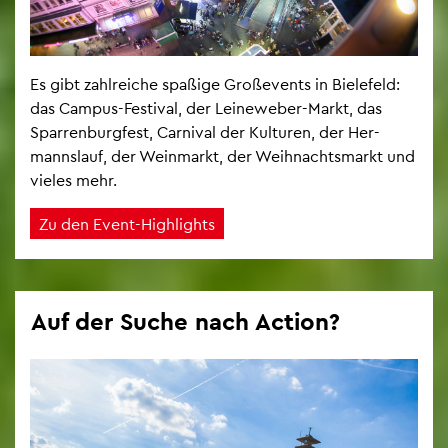
Es gibt zahl­rei­che spa­ßi­ge Gro­ße­vents in Bie­le­feld:
das Cam­pus-Fes­ti­val, der Lei­ne­we­ber-Markt, das
Spar­ren­burg­fest, Car­ni­val der Kul­tu­ren, der Her­
manns­lauf, der Wein­markt, der Weih­nachts­markt und
vie­les mehr.
Zu den Event-High­lights
Auf der Suche nach Ac­tion?