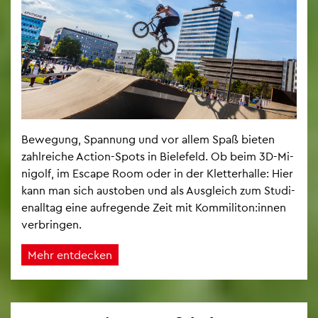
Be­we­gung, Span­nung und vor allem Spaß bie­ten
zahl­rei­che Ac­tion-Spots in Bie­le­feld. Ob beim 3D-Mi­
ni­golf, im Es­cape Room oder in der Klet­ter­hal­le: Hier
kann man sich aus­to­ben und als Aus­gleich zum Stu­di­
en­all­tag eine auf­re­gen­de Zeit mit Kom­mi­li­ton:innen
ver­brin­gen.
Mehr ent­de­cken