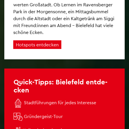
wer­ten Gro­ß­stadt. Ob Ler­nen im Ra­vens­ber­ger
Park in der Mor­gen­son­ne, ein Mit­tags­bum­mel
durch die Alt­stadt oder ein Kalt­ge­tränk am Siggi
mit Freund:innen am Abend – Bie­le­feld hat viele
schö­ne Ecken.
Hot­spots ent­de­cken
Quick-Tipps: Bie­le­feld ent­de­
cken

Stadt­füh­run­gen für jedes In­ter­es­se

Grün­der­geist-Tour