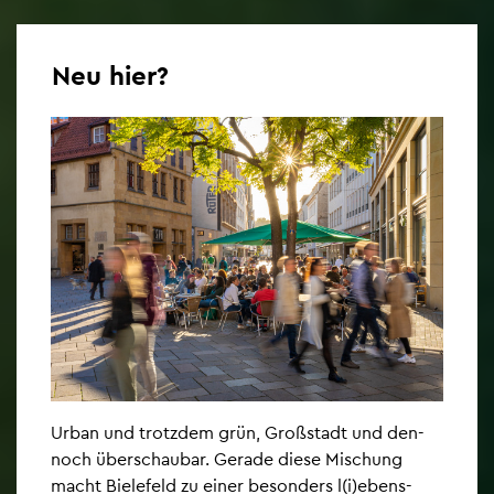
Neu hier?
Urban und trotz­dem grün, Gro­ß­stadt und den­
noch über­schau­bar. Ge­ra­de diese Mi­schung
macht Bie­le­feld zu einer be­son­ders l(i)ebens­