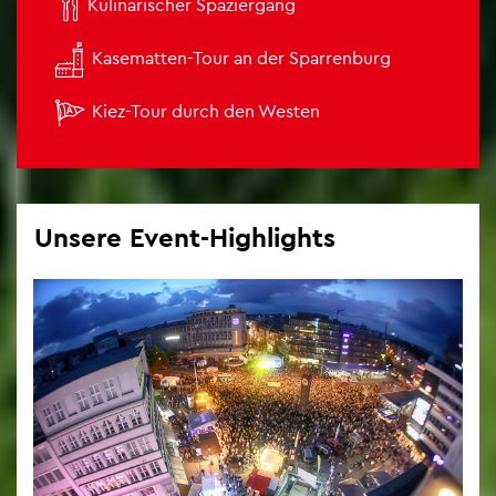

Ku­li­na­ri­scher Spa­zier­gang

Ka­se­mat­ten-Tour an der Spar­ren­burg

Kiez-Tour durch den Wes­ten
Un­se­re Event-High­lights