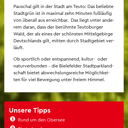
Pau­schal gilt in der Stadt am Teuto: Das be­lieb­te
Stadt­grün ist in ma­xi­mal zehn Mi­nu­ten fu­ß­läu­fig
von über­all aus er­reich­bar. Das liegt unter an­de­
rem daran, dass der be­rühm­te Teu­to­bur­ger
Wald, der als eines der schöns­ten Mit­tel­ge­bir­ge
Deutsch­lands gilt, mit­ten durch Stadt­ge­biet ver­
läuft.
Ob sport­lich oder ent­span­nend, kul­tur- oder
na­tur­ver­bun­den
die Bie­le­fel­der Stadt­park­land­
–
schaft bie­tet ab­wechs­lungs­rei­che Mög­lich­kei­
ten für viel Be­we­gung unter frei­em Him­mel.
Un­se­re Tipps
Rund um den Ober­see