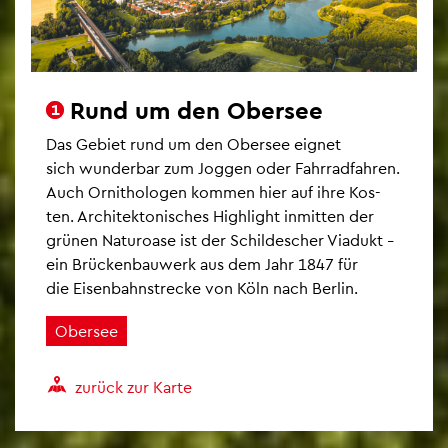
Rund um den Ober­see
1
1
Das Ge­biet rund um den Ober­see eig­net
sich wun­der­bar zum Jog­gen oder Fahr­rad­fah­ren.
Auch Or­ni­tho­lo­gen kom­men hier auf ihre Kos­
ten. Ar­chi­tek­to­ni­sches High­light in­mit­ten der
grü­nen Na­tur­oa­se ist der Schil­descher Via­dukt
–
ein Brü­cken­bau­werk aus dem Jahr 1847 für
die Ei­sen­bahn­stre­cke von Köln nach Ber­lin.
Ober­see
zu­rück zur Karte