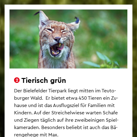
Tie­risch grün
2
2
Der Bie­le­fel­der Tier­park liegt mit­ten im Teu­to­
bur­ger Wald. Er bie­tet etwa 450 Tie­ren ein Zu­
hau­se und ist das Aus­flugs­ziel für Fa­mi­li­en mit
Kin­dern. Auf der Strei­chel­wie­se war­ten Scha­fe
und Zie­gen täg­lich auf ihre zwei­bei­ni­gen Spiel­
ka­me­ra­den. Be­son­ders be­liebt ist auch das Bä­
ren­ge­he­ge mit Max.