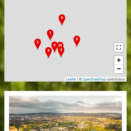
+
−
Leaf­let
| ©
Open­Street­Map
con­tri­bu­tors