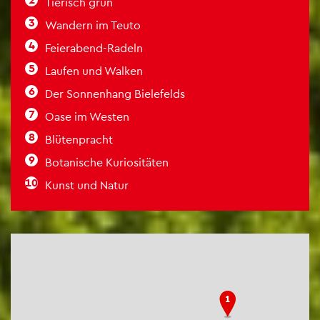
Tie­risch grün
Wan­dern im Teuto
Fei­er­abend-Ra­deln
Lau­fen und Wal­ken
Der Son­nen­hang Bie­le­felds
Oase im Wes­ten
Blü­ten­pracht
Bo­ta­ni­sche Ku­rio­si­tä­ten
Kunst und Natur