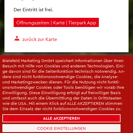
Der Ein­tritt ist frei.
Öff­nungs­zei­ten | Karte | Tier­park App
zu­rück zur Karte
Bie­le­feld Mar­ke­ting GmbH spei­chert In­for­ma­tio­nen über Ihren
Be­such mit Hilfe von Coo­kies und an­de­ren Tech­no­lo­gi­en. Ei­ni­
ge davon sind für die Sei­ten­funk­ti­on tech­nisch not­wen­dig. An­
de­re sind nicht funk­ti­ons­not­wen­di­ge Coo­kies, die Ana­ly­se-
und Mar­ke­ting­zwe­cken die­nen. Für die Nut­zung nicht funk­ti­
ons­not­wen­di­ger Coo­kies oder Tools be­nö­ti­gen wir vorab Ihre
Ein­wil­li­gung. Diese Ein­wil­li­gung er­folgt auf frei­wil­li­ger Basis
und um­fasst auch die Über­mitt­lung der Daten in Dritt­staa­ten
wie die USA. Mit einem Klick auf ALLE AK­ZEP­TIE­REN stim­men
Sie dem Ein­satz der nicht funk­ti­ons­not­wen­di­gen Coo­kies zu.
Sie kön­nen Ihre Ein­wil­li­gung über die COO­KIE-EIN­STEL­LUN­
ALLE AKZEPTIEREN
GEN je­der­zeit än­dern oder mit Wir­kung für die Zu­kunft wi­der­
ru­fen.
COOKIE EINSTELLUNGEN
Da­ten­schut­z­er­klä­rung