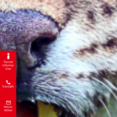
Tou­rist
In­for­ma­
ti­on
Kon­takt
News­
let­ter