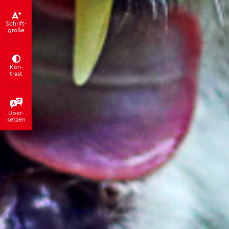
Schrift­
grö­ße
Kon­
trast
Über­
set­zen