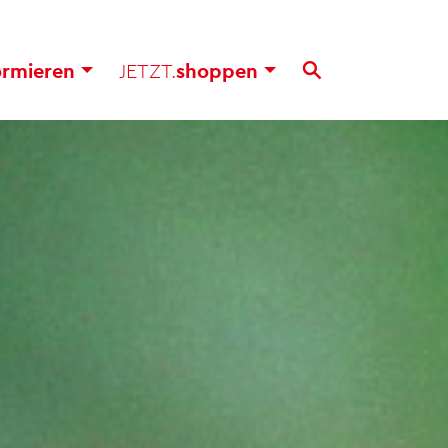
or­mie­ren
JETZT.
shop­pen