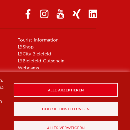
Tou­rist-In­for­ma­ti­on
Shop
City Bie­le­feld
Bie­le­feld-Gut­schein
Web­cams
n.
na­
ALLE AKZEPTIEREN
in
i­
COOKIE EINSTELLUNGEN
r
ALLES VERWEIGERN