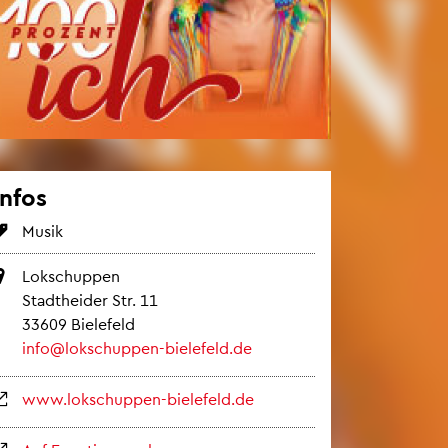
Infos
Musik
Lok­schup­pen
Stadt­hei­der Str. 11
33609 Bie­le­feld
info@​lokschuppen-​bielefeld.​de
www.​lokschuppen-​bielefeld.​de