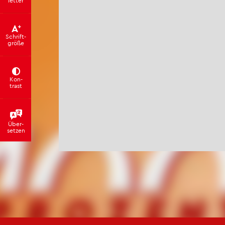
Schrift­
grö­ße
Kon­
trast
Über­
set­zen