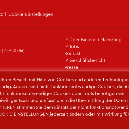
tz
|
Coo­kie-Ein­stel­lun­gen
Über Bie­le­feld Mar­ke­ting
Jobs
 | Fr 9-13 Uhr)
Kon­takt
Ge­schäfts­be­richt
Pres­se
r Ihren Be­such mit Hilfe von Coo­kies und an­de­ren Tech­no­lo­gi­e
en­dig. An­de­re sind nicht funk­ti­ons­not­wen­di­ge Coo­kies, die A
ht funk­ti­ons­not­wen­di­ger Coo­kies oder Tools be­nö­ti­gen wir
frei­wil­li­ger Basis und um­fasst auch die Über­mitt­lung der Daten 
TIE­REN stim­men Sie dem Ein­satz der nicht funk­ti­ons­not­wen­d
COO­KIE-EIN­STEL­LUN­GEN je­der­zeit än­dern oder mit Wir­kung fü