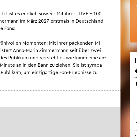
tzt ist es end­lich so­weit: Mit ihrer „LIVE – 100
mer­mann im März 2027 erst­mals in Deutsch­land
le Fans!
hl­vol­len Mo­men­ten: Mit ihrer pa­cken­den Mi­
is­tert Anna-Maria Zim­mer­mann seit über zwei
fen­des Pu­bli­kum und ver­steht es wie kaum eine an­
 Mi­nu­te an in den Bann zu zie­hen. Sie ist sym­pa­
­bli­kum, um ein­zig­ar­ti­ge Fan-Er­leb­nis­se zu