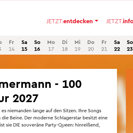
JETZT.
ent­de­cken
JETZT.
in­f
o
Fr
Sa
So
Mo
Di
Mi
Do
Fr
Sa
So
3
14
15
16
17
18
19
20
21
22
23
mer­mann - 100
our 2027
 es nie­man­den lange auf den Sit­zen. Ihre Songs
 die Beine. Der mo­der­ne Schla­ger­star be­sitzt eine
 ist sie DIE sou­ve­rä­ne Party-Queen: hin­rei­ßend,