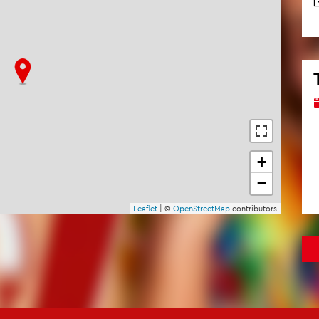
+
−
Leaflet
| ©
OpenStreetMap
contributors