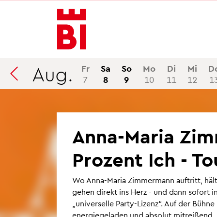
In­
Menü
Suche
halt
an­
an­
an­
sprin­
sprin­
sprin­
gen
gen
gen
Aug.
Fr
Sa
So
Mo
Di
Mi
D
7
8
9
10
11
12
1
Anna-Maria Zim­
Pro­zent Ich - T
Wo Anna-Maria Zim­mer­mann auf­tritt, hält
gehen di­rekt ins Herz - und dann so­fort in
„uni­ver­sel­le Party-Li­zenz“. Auf der Bühne
en­er­gie­ge­la­den und ab­so­lut mit­rei­ßend.