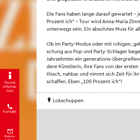
Die Fans haben lange dar­auf ge­war­tet – je
Pro­zent ich“ – Tour wird Anna-Maria Zim­
un­ter­wegs sein. Ein ab­so­lu­tes Muss für al
Ob im Party-Modus oder mit ru­hi­gen, ge­fü
schung aus Pop und Party-Schla­ger be­ge
Jahr­zehn­ten ein ge­ne­ra­ti­ons-über­grei­
de­re Künst­le­rin, ihre Fans von der ers­ten
thisch, nah­bar und nimmt sich Zeit für ihr Pu
schaf­fen. Eben „100 Pro­zent ich“!
Tou­rist
In­for­ma­
ti­on
Lok­schup­pen
Kon­takt
News­
let­ter