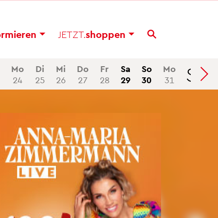
or­mie­ren
JETZT.
shop­pen
Se
Mo
Di
Mi
Do
Fr
Sa
So
Mo
24
25
26
27
28
29
30
31