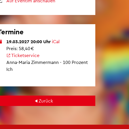
Auf Even­tim an­schau­en
Ter­mi­ne
19.03.2027 20:00 Uhr
iCal
Preis: 58,40 €
Ti­cket­ser­vice
Anna-Maria Zim­mer­mann - 100 Pro­zent
Ich
Zu­rück