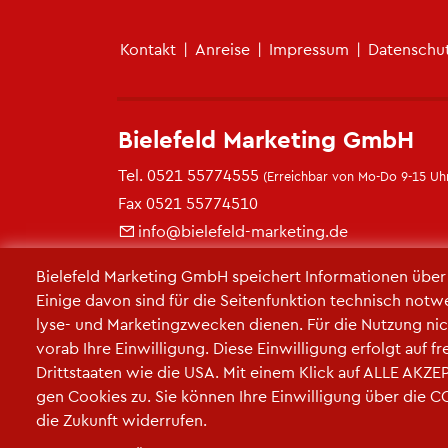
Fu­ß­zei­len­me­nü
Kon­takt
|
An­rei­se
|
Im­pres­sum
|
Da­ten­schu
Bie­le­feld Mar­ke­ting GmbH
Tel.
0521 55774555
(Er­reich­bar von Mo-Do 9-15 Uhr
Fax 0521 55774510
info@​bielefeld-​marketing.​de
https://​www.​bielefeld-​marketing.​de
Bie­le­feld Mar­ke­ting GmbH spei­chert In­for­ma­tio­nen übe
Ei­ni­ge davon sind für die Sei­ten­funk­ti­on tech­nisch not­w
ly­se- und Mar­ke­ting­zwe­cken die­nen. Für die Nut­zung nic
vorab Ihre Ein­wil­li­gung. Diese Ein­wil­li­gung er­folgt auf 
Dritt­staa­ten wie die USA. Mit einem Klick auf ALLE AK­ZEP­
gen Coo­kies zu. Sie kön­nen Ihre Ein­wil­li­gung über die 
die Zu­kunft wi­der­ru­fen.