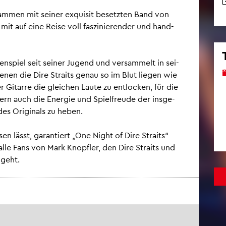
am­men mit sei­ner ex­qui­sit be­setz­ten Band von
mit auf eine Reise voll fas­zi­nie­ren­der und hand­
ren­spiel seit sei­ner Ju­gend und ver­sam­melt in sei­
 denen die Dire Straits genau so im Blut lie­gen wie
r Gi­tar­re die glei­chen Laute zu ent­lo­cken, für die
n auch die En­er­gie und Spiel­freu­de der ins­ge­
es Ori­gi­nals zu heben.
sen lässt, ga­ran­tiert „One Night of Dire Straits“
 alle Fans von Mark Knopf­ler, den Dire Straits und
 geht.