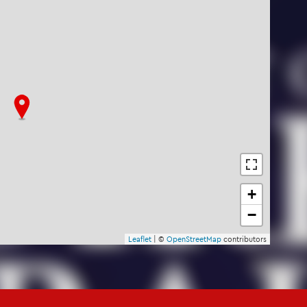
+
−
Leaf­let
| ©
Open­Street­Map
con­tri­bu­tors