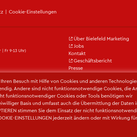
tz
|
Coo­kie-Ein­stel­lun­gen
Über Bie­le­feld Mar­ke­ting
Jobs
 | Fr 9-13 Uhr)
Kon­takt
Ge­schäfts­be­richt
Pres­se
r Ihren Be­such mit Hilfe von Coo­kies und an­de­ren Tech­no­lo­gi­e
en­dig. An­de­re sind nicht funk­ti­ons­not­wen­di­ge Coo­kies, die A
ht funk­ti­ons­not­wen­di­ger Coo­kies oder Tools be­nö­ti­gen wir
frei­wil­li­ger Basis und um­fasst auch die Über­mitt­lung der Daten 
TIE­REN stim­men Sie dem Ein­satz der nicht funk­ti­ons­not­wen­d
COO­KIE-EIN­STEL­LUN­GEN je­der­zeit än­dern oder mit Wir­kung fü