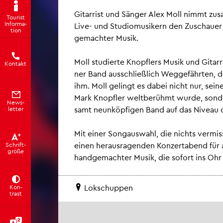
Gi­tar­rist und Sän­ger Alex Moll nimmt zu­s
Tou­rist
In­for­ma­
Live- und Stu­dio­mu­si­kern den Zu­schau­er 
ti­on
ge­mach­ter Musik.
Moll stu­dier­te Knopf­lers Musik und Gi­tar­
Kon­takt
ner Band aus­schlie­ß­lich Weg­ge­fähr­ten,
ihm. Moll ge­lingt es dabei nicht nur, sei­ne
Mark Knopf­ler welt­be­rühmt wurde, son­der
News­
samt neun­köp­fi­gen Band auf das Ni­veau d
let­ter
Mit einer Son­gaus­wahl, die nichts ver­mis­
einen her­aus­ra­gen­den Kon­zert­abend für
Schrift­
grö­ße
hand­ge­mach­ter Musik, die so­fort ins Ohr
Lok­schup­pen
Kon­
trast