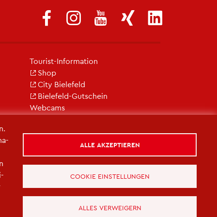
Tou­rist-In­for­ma­ti­on
Shop
City Bie­le­feld
Bie­le­feld-Gut­schein
Web­cams
n.
na­
ALLE AKZEPTIEREN
in
i­
COOKIE EINSTELLUNGEN
r
ALLES VERWEIGERN