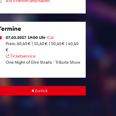
Auf Even­tim an­schau­en
Ter­mi­ne
07.02.2027 19:00 Uhr
iCal
Preis: 60,40 € | 55,40 € | 50,40 € | 40,40
€
Ti­cket­ser­vice
One Night of Dire Straits - Tri­bu­te Show
Zu­rück