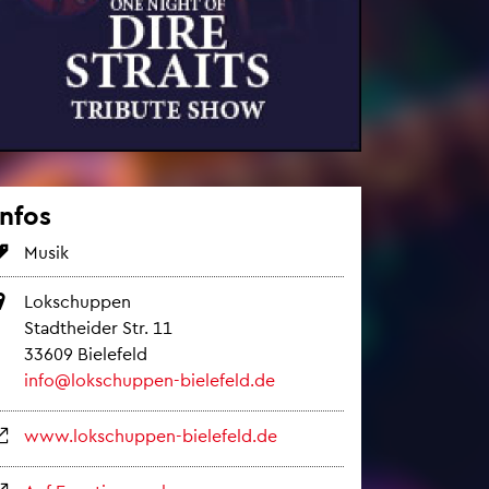
Infos
Musik
Lok­schup­pen
Stadt­hei­der Str. 11
33609 Bie­le­feld
info@​lokschuppen-​bielefeld.​de
www.​lokschuppen-​bielefeld.​de