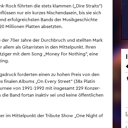
unk-Rock führ­ten die stets klam­men („Dire Straits“)
n­flüs­sen nur ein kur­zes Ni­schen­da­sein, bis sie sich
und er­folg­reichs­ten Bands der Mu­sik­ge­schich­te
0 Mil­lio­nen Plat­ten ab­setz­ten.
e der 70er Jahre der Durch­bruch und stell­ten Mark
allem als Gi­tar­ris­ten in den Mit­tel­punkt. Ihren
cht­zi­ger mit dem Song „Money For Nothing“, eine
ting.
gs­druck for­der­ten einen zu hohen Preis von den
es fi­na­len Al­bums „On Every Street“ (38x Pla­tin
our­nee von 1991-1992 mit ins­ge­samt 229 Kon­zer­
die Band fort­an in­ak­tiv sei und keine öf­fent­li­chen
ter im Mit­tel­punkt der Tri­bu­te Show „One Night of