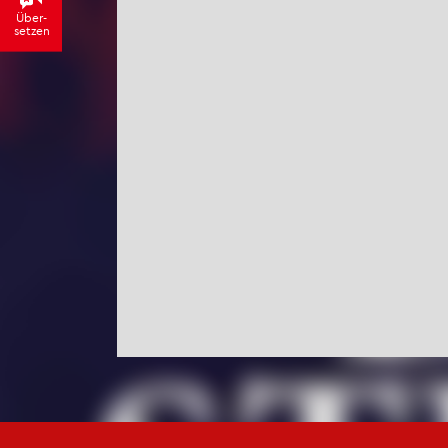
Über­
set­zen