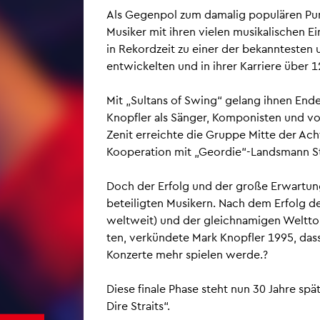
Als Ge­gen­pol zum da­ma­lig po­pu­lä­ren P
Mu­si­ker mit ihren vie­len mu­si­ka­li­schen Ei
in Re­kord­zeit zu einer der be­kann­tes­ten 
ent­wi­ckel­ten und in ihrer Kar­rie­re über 12
Mit „Sul­tans of Swing“ ge­lang ihnen End
Knopf­ler als Sän­ger, Kom­po­nis­ten und vor 
Zenit er­reich­te die Grup­pe Mitte der A
Ko­ope­ra­ti­on mit „Ge­or­die“-Lands­mann S
Doch der Er­folg und der große Er­war­tun
be­tei­lig­ten Mu­si­kern. Nach dem Er­folg d
welt­weit) und der gleich­na­mi­gen Welt­t
ten, ver­kün­de­te Mark Knopf­ler 1995, dass 
Kon­zer­te mehr spie­len werde.?
Diese fi­na­le Phase steht nun 30 Jahre spä­
Dire Straits“.