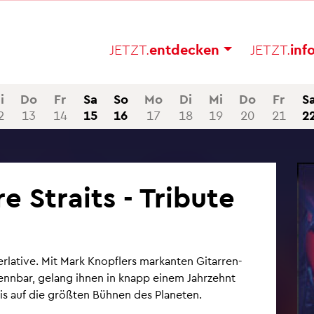
JETZT.
ent­de­cken
JETZT.
in­f
i
Do
Fr
Sa
So
Mo
Di
Mi
Do
Fr
S
2
13
14
15
16
17
18
19
20
21
2
 Straits - Tri­bu­te
la­ti­ve. Mit Mark Knopf­lers mar­kan­ten Gi­tar­ren­
­kenn­bar, ge­lang ihnen in knapp einem Jahr­zehnt
is auf die grö­ß­ten Büh­nen des Pla­ne­ten.