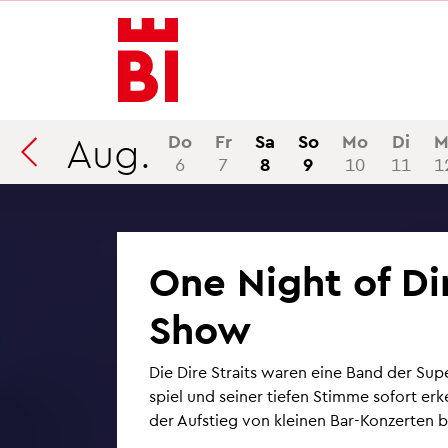
In­
Menü
Suche
halt
an­
an­
an­
sprin­
sprin­
sprin­
gen
gen
gen
Aug.
Do
Fr
Sa
So
Mo
Di
M
6
7
8
9
10
11
1
One Night of Dire
Show
Die Dire Straits waren eine Band der Su­per­
spiel und sei­ner tie­fen Stim­me so­fort er
der Auf­stieg von klei­nen Bar-Kon­zer­ten b