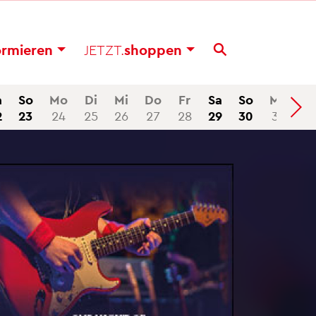
or­mie­ren
JETZT.
shop­pen
a
So
Mo
Di
Mi
Do
Fr
Sa
So
Mo
2
23
24
25
26
27
28
29
30
31