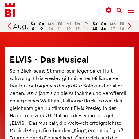
In­
Menü
Suche
halt
an­
an­
an­
sprin­
sprin­
Sa
So
Mo
Di
Mi
Do
Fr
Sa
So
Mo
Di
Mi
Aug.
Suchen
8
9
10
11
12
13
14
15
16
17
18
19
sprin­
gen
gen
gen
ELVIS - Das Mu­si­cal
Sein Blick, seine Stim­me, sein le­gen­dä­rer Hüft­
schwung: Elvis Pres­ley gilt mit einer Mil­li­ar­de ver­
kauf­ter Ton­trä­ger als der grö­ß­te So­lo­künst­ler aller
Zei­ten. 2027 jährt sich die Auf­nah­me und Ver­öf­fent­li­
chung sei­nes Welt­hits „Jail­hou­se Rock“ sowie des
gleich­na­mi­gen Kult­films mit Elvis Pres­ley in der
Haupt­rol­le zum 70. Mal. Aus die­sem An­lass geht
„ELVIS – Das Mu­si­cal“, die welt­weit er­folg­reichs­te
Mu­si­cal-Bio­gra­fie über den „King“, er­neut auf große
Tour­nee durch Deutsch­land, Ös­ter­reich und die