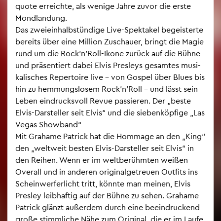
quo­te er­reich­te, als we­ni­ge Jahre zuvor die erste
Mond­lan­dung.
Das zwei­ein­halb­stün­di­ge Live-Spek­ta­kel be­geis­ter­te
be­reits über eine Mil­li­on Zu­schau­er, bringt die Magie
rund um die Rock’n’Roll-Ikone zu­rück auf die Bühne
und prä­sen­tiert dabei Elvis Pres­leys ge­sam­tes mu­si­
ka­li­sches Re­per­toire live – von Gos­pel über Blues bis
hin zu hem­mungs­lo­sem Rock’n’Roll – und lässt sein
Leben ein­drucks­voll Revue pas­sie­ren. Der „beste
Elvis-Dar­stel­ler seit Elvis“ und die sie­ben­köp­fi­ge „Las
Vegas Show­band“
Mit Gra­ha­me Pa­trick hat die Hom­mage an den „King“
den „welt­weit bes­ten Elvis-Dar­stel­ler seit Elvis“ in
den Rei­hen. Wenn er im welt­be­rühm­ten wei­ßen
Over­all und in an­de­ren ori­gi­nal­ge­treu­en Out­fits ins
Schein­wer­fer­licht tritt, könn­te man mei­nen, Elvis
Pres­ley leib­haf­tig auf der Bühne zu sehen. Gra­ha­me
Pa­trick glänzt au­ßer­dem durch eine be­ein­dru­ckend
große stimm­li­che Nähe zum Ori­gi­nal, die er im Laufe