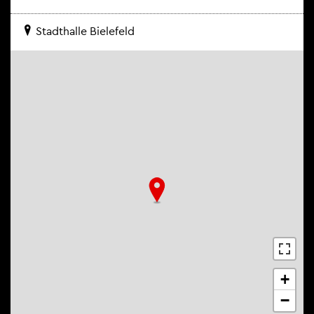
Stadt­hal­le Bie­le­feld
+
−