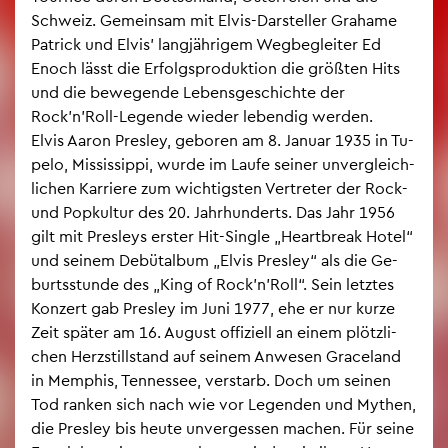
Schweiz. Ge­mein­sam mit Elvis-Dar­stel­ler Gra­ha­me
Pa­trick und Elvis’ lang­jäh­ri­gem Weg­be­glei­ter Ed
Enoch lässt die Er­folgs­pro­duk­ti­on die grö­ß­ten Hits
und die be­we­gen­de Le­bens­ge­schich­te der
Rock’n’Roll-Le­gen­de wie­der le­ben­dig wer­den.
Elvis Aaron Pres­ley, ge­bo­ren am 8. Ja­nu­ar 1935 in Tu­
pe­lo, Mis­sis­sip­pi, wurde im Laufe sei­ner un­ver­gleich­
li­chen Kar­rie­re zum wich­tigs­ten Ver­tre­ter der Rock-
und Pop­kul­tur des 20. Jahr­hun­derts. Das Jahr 1956
gilt mit Pres­leys ers­ter Hit-Sin­gle „Heart­break Hotel“
und sei­nem De­büt­al­bum „Elvis Pres­ley“ als die Ge­
burts­stun­de des „King of Rock’n’Roll“. Sein letz­tes
Kon­zert gab Pres­ley im Juni 1977, ehe er nur kurze
Zeit spä­ter am 16. Au­gust of­fi­zi­ell an einem plötz­li­
chen Herz­still­stand auf sei­nem An­we­sen Grace­land
in Mem­phis, Ten­nes­see, ver­starb. Doch um sei­nen
Tod ran­ken sich nach wie vor Le­gen­den und My­then,
die Pres­ley bis heute un­ver­ges­sen ma­chen. Für seine