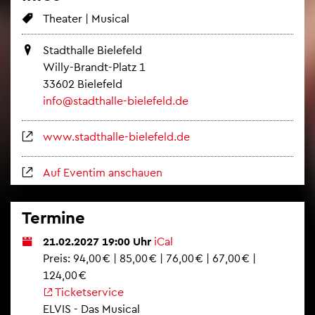
Thea­ter | Mu­si­cal
Stadt­hal­le Bie­le­feld
Willy-Brandt-Platz 1
33602 Bie­le­feld
info@​stadthalle-​bielefeld.​de
www.​stadthalle-​bielefeld.​de
Auf Even­tim an­schau­en
Ter­mi­ne
21.02.2027 19:00 Uhr
iCal
Preis: 94,00 € | 85,00 € | 76,00 € | 67,00 € |
124,00 €
Ti­cket­ser­vice
ELVIS - Das Mu­si­cal