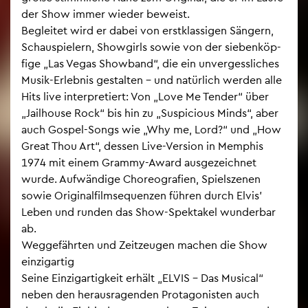
der Show immer wie­der be­weist.
Be­glei­tet wird er dabei von erst­klas­si­gen Sän­gern,
Schau­spie­lern, Show­girls sowie von der sie­ben­köp­
fi­ge „Las Vegas Show­band“, die ein un­ver­gess­li­ches
Musik-Er­leb­nis ge­stal­ten – und na­tür­lich wer­den alle
Hits live in­ter­pre­tiert: Von „Love Me Ten­der“ über
„Jail­hou­se Rock“ bis hin zu „Suspicious Minds“, aber
auch Gos­pel-Songs wie „Why me, Lord?“ und „How
Great Thou Art“, des­sen Live-Ver­si­on in Mem­phis
1974 mit einem Gram­my-Award aus­ge­zeich­net
wurde. Auf­wän­di­ge Cho­reo­gra­fi­en, Spiel­sze­nen
sowie Ori­gi­nal­film­se­quen­zen füh­ren durch Elvis’
Leben und run­den das Show-Spek­ta­kel wun­der­bar
ab.
Weg­ge­fähr­ten und Zeit­zeu­gen ma­chen die Show
ein­zig­ar­tig
Seine Ein­zig­ar­tig­keit er­hält „ELVIS – Das Mu­si­cal“
neben den her­aus­ra­gen­den Prot­ago­nis­ten auch