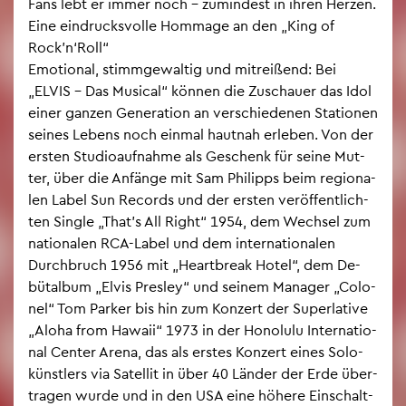
Fans lebt er immer noch – zu­min­dest in ihren Her­zen.
Eine ein­drucks­vol­le Hom­mage an den „King of
Rock’n‘Roll“
Emo­tio­nal, stimm­ge­wal­tig und mit­rei­ßend: Bei
„ELVIS – Das Mu­si­cal“ kön­nen die Zu­schau­er das Idol
einer gan­zen Ge­ne­ra­ti­on an ver­schie­de­nen Sta­tio­nen
sei­nes Le­bens noch ein­mal haut­nah er­le­ben. Von der
ers­ten Stu­dio­auf­nah­me als Ge­schenk für seine Mut­
ter, über die An­fän­ge mit Sam Phil­ipps beim re­gio­na­
len Label Sun Re­cords und der ers­ten ver­öf­fent­lich­
ten Sin­gle „That’s All Right“ 1954, dem Wech­sel zum
na­tio­na­len RCA-Label und dem in­ter­na­tio­na­len
Durch­bruch 1956 mit „Heart­break Hotel“, dem De­
büt­al­bum „Elvis Pres­ley“ und sei­nem Ma­na­ger „Co­lo­
nel“ Tom Par­ker bis hin zum Kon­zert der Su­per­la­ti­ve
„Aloha from Ha­waii“ 1973 in der Ho­no­lu­lu In­ter­na­tio­
nal Cen­ter Arena, das als ers­tes Kon­zert eines So­lo­
künst­lers via Sa­tel­lit in über 40 Län­der der Erde über­
tra­gen wurde und in den USA eine hö­he­re Ein­schalt­