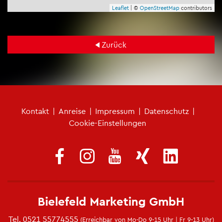
Leaf­let
| ©
Open­Street­Map
con­tri­bu­tors
Zu­rück
Fu­ß­zei­len­me­nü
Kon­takt
|
An­rei­se
|
Im­pres­sum
|
Da­ten­schutz
|
Coo­kie-Ein­stel­lun­gen
Bie­le­feld Mar­ke­ting GmbH
Tel.
0521 55774555
(Er­reich­bar von Mo-Do 9-15 Uhr | Fr 9-13 Uhr)