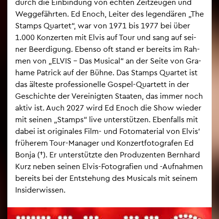
durch die Ein­bin­dung von ech­ten Zeit­zeu­gen und
Weg­ge­fähr­ten. Ed Enoch, Lei­ter des le­gen­dä­ren „The
Stamps Quar­tet“, war von 1971 bis 1977 bei über
1.000 Kon­zer­ten mit Elvis auf Tour und sang auf sei­
ner Be­er­di­gung. Eben­so oft stand er be­reits im Rah­
men von „ELVIS – Das Mu­si­cal“ an der Seite von Gra­
ha­me Pa­trick auf der Bühne. Das Stamps Quar­tet ist
das äl­tes­te pro­fes­sio­nel­le Gos­pel-Quar­tett in der
Ge­schich­te der Ver­ei­nig­ten Staa­ten, das immer noch
aktiv ist. Auch 2027 wird Ed Enoch die Show wie­der
mit sei­nen „Stamps“ live un­ter­stüt­zen. Eben­falls mit
dabei ist ori­gi­na­les Film- und Fo­to­ma­te­ri­al von Elvis‘
frü­he­rem Tour-Ma­na­ger und Kon­zert­fo­to­gra­fen Ed
Bonja (†). Er un­ter­stütz­te den Pro­du­zen­ten Bern­hard
Kurz neben sei­nen Elvis-Fo­to­gra­fi­en und -Auf­nah­men
be­reits bei der Ent­ste­hung des Mu­si­cals mit sei­nem
In­si­der­wis­sen.