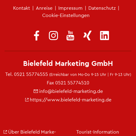
Fu­ß­zei­len­me­nü
Kon­takt
|
An­rei­se
|
Im­pres­sum
|
Da­ten­schutz
|
Coo­kie-Ein­stel­lun­gen
Bie­le­feld Mar­ke­ting GmbH
Tel.
0521 55774555
(Er­reich­bar von Mo-Do 9-15 Uhr | Fr 9-13 Uhr)
Fax 0521 55774510
info@​bielefeld-​marketing.​de
https://​www.​bielefeld-​marketing.​de
Über Bie­le­feld Mar­ke­
Tou­rist-In­for­ma­ti­on