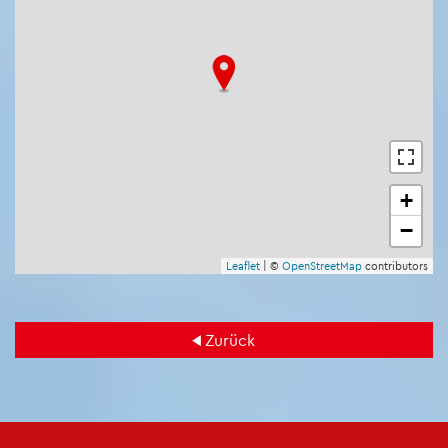
+
−
Leaf­let
| ©
Open­Street­Map
con­tri­bu­tors
Zu­rück