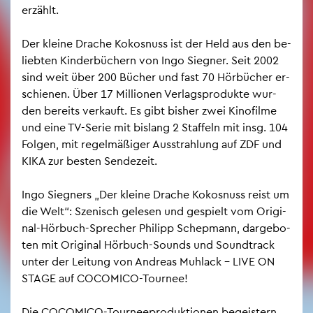
er­zählt.
Der klei­ne Dra­che Ko­kos­nuss ist der Held aus den be­
lieb­ten Kin­der­bü­chern von Ingo Sie­gner. Seit 2002
sind weit über 200 Bü­cher und fast 70 Hör­bü­cher er­
schie­nen. Über 17 Mil­lio­nen Ver­lags­pro­duk­te wur­
den be­reits ver­kauft. Es gibt bis­her zwei Ki­no­fil­me
und eine TV-Serie mit bis­lang 2 Staf­feln mit insg. 104
Fol­gen, mit re­gel­mä­ßi­ger Aus­strah­lung auf ZDF und
KIKA zur bes­ten Sen­de­zeit.
Ingo Sie­gners „Der klei­ne Dra­che Ko­kos­nuss reist um
die Welt“: Sze­nisch ge­le­sen und ge­spielt vom Ori­gi­
nal-Hör­buch-Spre­cher Phil­ipp Schep­mann, dar­ge­bo­
ten mit Ori­gi­nal Hör­buch-Sounds und Sound­track
unter der Lei­tung von An­dre­as Muh­lack – LIVE ON
STAGE auf CO­CO­MICO-Tour­nee!
Die CO­CO­MICO-Tour­nee­pro­duk­tio­nen be­geis­tern