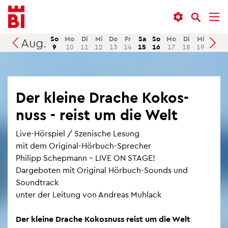
In­
Menü
Suche
halt
an­
an­
an­
sprin­
sprin­
So
Mo
Di
Mi
Do
Fr
Sa
So
Mo
Di
Mi
Do
Aug.
Suchen
9
10
11
12
13
14
15
16
17
18
19
20
sprin­
gen
gen
gen
Der klei­ne Dra­che Ko­kos­
nuss - reist um die Welt
Live-Hör­spiel / Sze­ni­sche Le­sung
mit dem Ori­gi­nal-Hör­buch-Spre­cher
Phil­ipp Schep­mann – LIVE ON STAGE!
Dar­ge­bo­ten mit Ori­gi­nal Hör­buch-Sounds und
Sound­track
unter der Lei­tung von An­dre­as Muh­lack
Der klei­ne Dra­che Ko­kos­nuss reist um die Welt