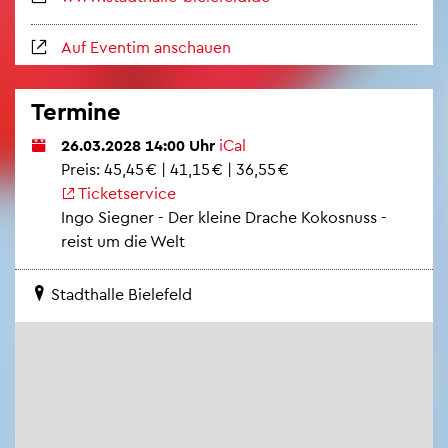
Auf Even­tim an­schau­en
Ter­mi­ne
26.03.2028 14:00 Uhr
iCal
Preis: 45,45 € | 41,15 € | 36,55 €
Ti­cket­ser­vice
Ingo Sie­gner - Der klei­ne Dra­che Ko­kos­nuss -
reist um die Welt
Stadt­hal­le Bie­le­feld