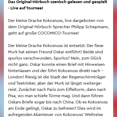
Das Ori­gi­nal-Hör­buch sze­nisch ge­le­sen und ge­spielt
- Live auf Tour­nee!
Der klei­ne Dra­che Ko­kos­nuss, live dar­ge­bo­ten von
dem Ori­gi­nal-Hör­buch-Spre­cher Phil­ipp Schep­mann,
geht auf große CO­CO­MICO-Tour­nee!
Der klei­ne Dra­che Ko­kos­nuss ist ent­setzt: Der fiese
Murk hat sei­nen Freund Oskar ent­führt! Beide sind
spur­los ver­schwun­den. Spur­los? Nein, zum Glück
nicht ganz. Oskar konn­te einen Brief mit Hin­wei­sen
hin­ter­las­sen und der führt Ko­kos­nuss di­rekt nach –
Lon­don! Rie­sig ist die Stadt der Re­gen­schirm­trä­ger
und Tee­trin­ker, aber der Murk ist längst wei­ter­ge­
reist. Zu­nächst nach Paris zum Eif­fel­turm, dann nach
Pisa, wo man schie­fe Türme mag. Und dann füh­ren
Os­kars Brie­fe sogar bis nach China. Ob es Ko­kos­nuss
am Ende ge­lingt, Oskar zu be­frei­en? Dies wird im
auf­re­gen­den Aben­teu­er von Ko­kos­nuss’ Welt­rei­se