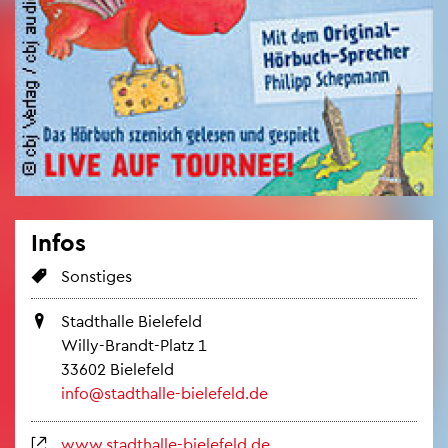
Infos
Sons­ti­ges
Stadt­hal­le Bie­le­feld
Willy-Brandt-Platz 1
33602 Bie­le­feld
info@​stadthalle-​bielefeld.​de
www.​stadthalle-​bielefeld.​de