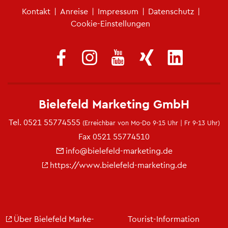
Fu­ß­zei­len­me­nü
Kon­takt
|
An­rei­se
|
Im­pres­sum
|
Da­ten­schutz
|
Coo­kie-Ein­stel­lun­gen
Bie­le­feld Mar­ke­ting GmbH
Tel.
0521 55774555
(Er­reich­bar von Mo-Do 9-15 Uhr | Fr 9-13 Uhr)
Fax 0521 55774510
info@​bielefeld-​marketing.​de
https://​www.​bielefeld-​marketing.​de
Über Bie­le­feld Mar­ke­
Tou­rist-In­for­ma­ti­on