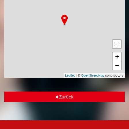
+
−
Leaf­let
| ©
Open­Street­Map
con­tri­bu­tors
Zu­rück