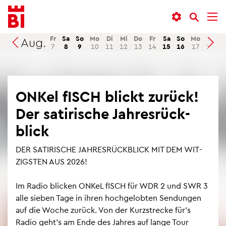
In­
Menü
Suche
halt
an­
an­
an­
sprin­
sprin­
Fr
Sa
So
Mo
Di
Mi
Do
Fr
Sa
So
Mo
Di
M
Aug.
Suchen
7
8
9
10
11
12
13
14
15
16
17
18
1
sprin­
gen
gen
gen
ONKel fISCH blickt zu­rück!
Der sa­ti­ri­sche Jah­res­rück­
blick
DER SA­TI­RI­SCHE JAH­RES­RÜCK­BLICK MIT DEM WIT­
ZIGS­TEN AUS 2026!
Im Radio bli­cken ONKeL fISCH für WDR 2 und SWR 3
alle sie­ben Tage in ihren hoch­ge­lob­ten Sen­dun­gen
auf die Woche zu­rück. Von der Kurz­stre­cke für’s
Radio geht’s am Ende des Jah­res auf lange Tour