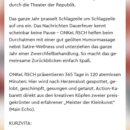
durch die Thea­ter der Re­pu­blik.
Das ganze Jahr pras­selt Schlag­zei­le um Schlag­zei­le
auf uns ein. Das Nach­rich­ten Dau­er­feu­er kennt
schein­bar keine Pause – ONKeL fISCH hel­fen beim
Durch­at­men mit einer gut ge­öl­ten Hu­mor­mas­sa­ge
nebst Sa­ti­re-Well­ness und un­ter­zie­hen das ganze
Jahr einer Zwerch­fell­be­hand­lung. So macht das ge­
mein­sa­me Zu­rück­bli­cken ein­fach Spaß.
ONKeL fISCH prä­sen­tie­ren 365 Tage in 120 atem­lo­sen
Mi­nu­ten: Hier wird nach Her­zens­lust ge­spot­tet, ge­
lobt, ge­schimpft, ge­sun­gen und ge­tanzt. Ac­tion-Ka­
ba­rett di­rekt aus den krea­ti­ven Köp­fen zwei­er preis­
ge­krön­ter und er­fah­re­ner „Meis­ter der Klein­kunst“
(Main Echo).
KURZ­VI­TA: