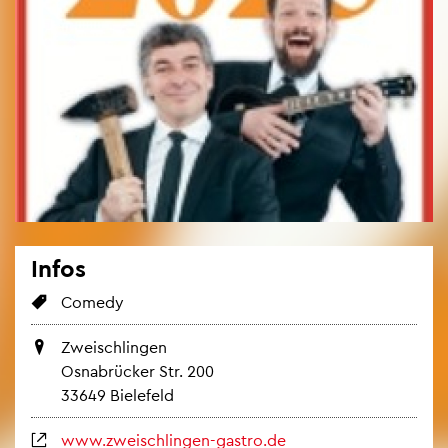
Infos
Co­me­dy
Zwei­sch­lin­gen
Os­na­brü­cker Str. 200
33649 Bie­le­feld
www.​zwe​isch​ling​en-​gastro.​de