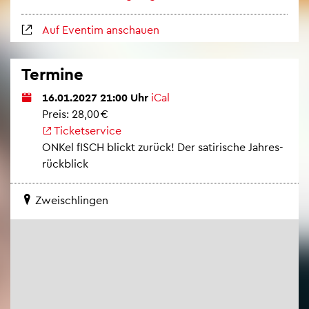
Auf Even­tim an­schau­en
Ter­mi­ne
16.01.2027 21:00 Uhr
iCal
Preis: 28,00 €
Ti­cket­ser­vice
ONKel fISCH blickt zu­rück! Der sa­ti­ri­sche Jah­res­
rück­blick
Zwei­sch­lin­gen