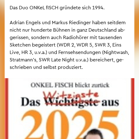
Das Duo ONKeL fISCH grün­de­te sich 1994.
Adri­an En­gels und Mar­kus Rie­din­ger haben seit­dem
nicht nur hun­der­te Büh­nen in ganz Deutsch­land ab­
ge­ris­sen, son­dern auch Ra­dio­hö­rer mit tau­sen­den
Sket­chen be­geis­tert (WDR 2, WDR 5, SWR 3, Eins
Live, HR 3, u.v.a.) und Fern­seh­sen­dun­gen (Night­wash,
Strat­mann’s, SWR Late Night u.v.a.) be­rei­chert, ge­
schrie­ben und selbst pro­du­ziert.