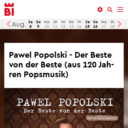
In­
Menü
Suche
halt
an­
an­
an­
sprin­
sprin­
Sa
So
Mo
Di
Mi
Do
Fr
Sa
So
Mo
Di
Mi
Aug.
Suchen
8
9
10
11
12
13
14
15
16
17
18
19
sprin­
gen
gen
gen
Pawel Po­pol­ski - Der Beste
von der Beste (aus 120 Jah­
ren Pops­mu­sik)