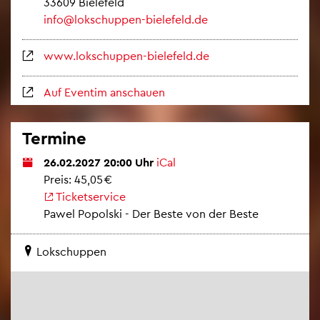
33609 Bie­le­feld
info@​lokschuppen-​bielefeld.​de
www.​lokschuppen-​bielefeld.​de
Auf Even­tim an­schau­en
Ter­mi­ne
26.02.2027 20:00 Uhr
iCal
Preis: 45,05 €
Ti­cket­ser­vice
Pawel Po­pol­ski - Der Beste von der Beste
Lok­schup­pen