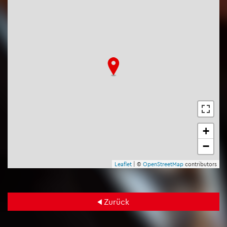
+
−
Leaf­let
| ©
Open­Street­Map
con­tri­bu­tors
Zu­rück