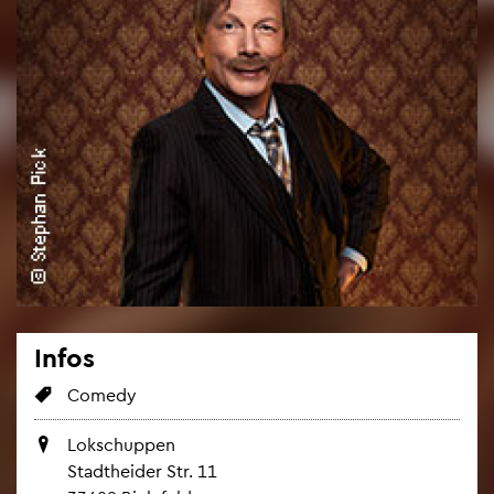
Infos
Co­me­dy
Lok­schup­pen
Stadt­hei­der Str. 11