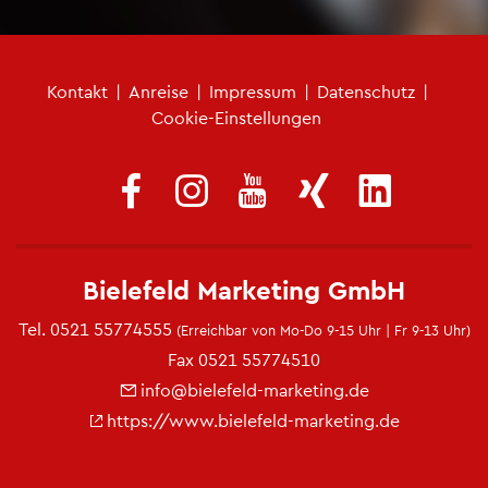
Fu­ß­zei­len­me­nü
Kon­takt
|
An­rei­se
|
Im­pres­sum
|
Da­ten­schutz
|
Coo­kie-Ein­stel­lun­gen
Bie­le­feld Mar­ke­ting GmbH
Tel.
0521 55774555
(Er­reich­bar von Mo-Do 9-15 Uhr | Fr 9-13 Uhr)
Fax 0521 55774510
info@​bielefeld-​marketing.​de
https://​www.​bielefeld-​marketing.​de