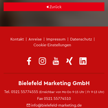
Zu­rück
Fu­ß­zei­len­me­nü
Kon­takt
|
An­rei­se
|
Im­pres­sum
|
Da­ten­schutz
|
Coo­kie-Ein­stel­lun­gen
Bie­le­feld Mar­ke­ting GmbH
Tel.
0521 55774555
(Er­reich­bar von Mo-Do 9-15 Uhr | Fr 9-13 Uhr)
Fax 0521 55774510
info@​bielefeld-​marketing.​de