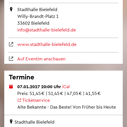
Stadt­hal­le Bie­le­feld
Willy-Brandt-Platz 1
33602 Bie­le­feld
info@​stadthalle-​bielefeld.​de
www.​stadthalle-​bielefeld.​de
Auf Even­tim an­schau­en
Ter­mi­ne
07.01.2027 20:00 Uhr
iCal
Preis: 51,45 € | 51,45 € | 47,05 € | 41,55 €
Ti­cket­ser­vice
Alte Be­kann­te - Das Beste! Von Frü­her bis Heute
Stadt­hal­le Bie­le­feld