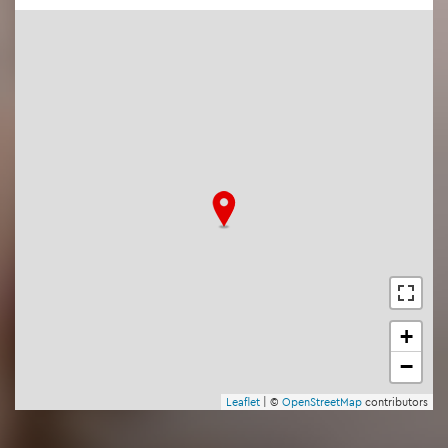
+
−
Leaf­let
| ©
Open­Street­Map
con­tri­bu­tors