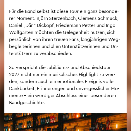
Für die Band selbst ist diese Tour ein ganz be­son­de­
rer Mo­ment. Björn Ster­zen­bach, Cle­mens Schmuck,
Da­ni­el „Dän“ Dick­opf, Frie­de­mann Pet­ter und Ingo
Wolf­gar­ten möch­ten die Ge­le­gen­heit nut­zen, sich
per­sön­lich von ihren treu­en Fans, lang­jäh­ri­gen Weg­
be­glei­te­rin­nen und allen Un­ter­stüt­ze­rin­nen und Un­
ter­stüt­zern zu ver­ab­schie­den.
So ver­spricht die Ju­bi­lä­ums- und Ab­schieds­tour
2027 nicht nur ein mu­si­ka­li­sches High­light zu wer­
den, son­dern auch ein emo­tio­na­les Er­eig­nis vol­ler
Dank­bar­keit, Er­in­ne­run­gen und un­ver­gess­li­cher Mo­
men­te – ein wür­di­ger Ab­schluss einer be­son­de­ren
Band­ge­schich­te.