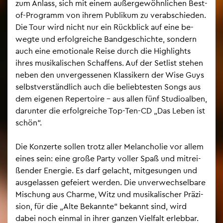
zum An­lass, sich mit einem au­ßer­ge­wöhn­li­chen Best-
of-Pro­gramm von ihrem Pu­bli­kum zu ver­ab­schie­den.
Die Tour wird nicht nur ein Rück­blick auf eine be­
weg­te und er­folg­rei­che Band­ge­schich­te, son­dern
auch eine emo­tio­na­le Reise durch die High­lights
ihres mu­si­ka­li­schen Schaf­fens. Auf der Set­list ste­hen
neben den un­ver­ges­se­nen Klas­si­kern der Wise Guys
selbst­ver­ständ­lich auch die be­lieb­tes­ten Songs aus
dem ei­ge­nen Re­per­toire – aus allen fünf Stu­dio­al­ben,
dar­un­ter die er­folg­rei­che Top-Ten-CD „Das Leben ist
schön“.
Die Kon­zer­te sol­len trotz aller Me­lan­cho­lie vor allem
eines sein: eine große Party vol­ler Spaß und mit­rei­
ßen­der En­er­gie. Es darf ge­lacht, mit­ge­sun­gen und
aus­ge­las­sen ge­fei­ert wer­den. Die un­ver­wech­sel­ba­re
Mi­schung aus Charme, Witz und mu­si­ka­li­scher Prä­zi­
si­on, für die „Alte Be­kann­te“ be­kannt sind, wird
dabei noch ein­mal in ihrer gan­zen Viel­falt er­leb­bar.