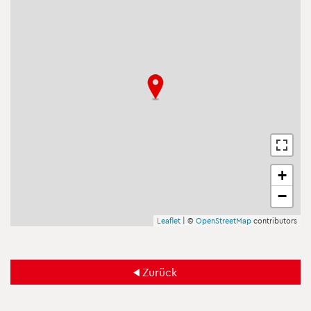
+
−
Leaf­let
| ©
Open­Street­Map
con­tri­bu­tors
Zu­rück