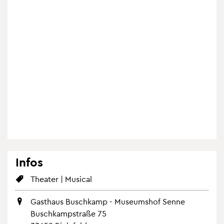
Infos
Thea­ter | Mu­si­cal
Gast­haus Busch­kamp - Mu­se­ums­hof Senne
Busch­kamp­stra­ße 75