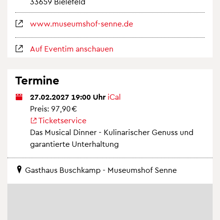
33659 Bie­le­feld
www.​museumshof-​senne.​de
Auf Even­tim an­schau­en
Ter­mi­ne
27.02.2027 19:00 Uhr
iCal
Preis: 97,90 €
Ti­cket­ser­vice
Das Mu­si­cal Din­ner - Ku­li­na­ri­scher Ge­nuss und
ga­ran­tier­te Un­ter­hal­tung
Gast­haus Busch­kamp - Mu­se­ums­hof Senne