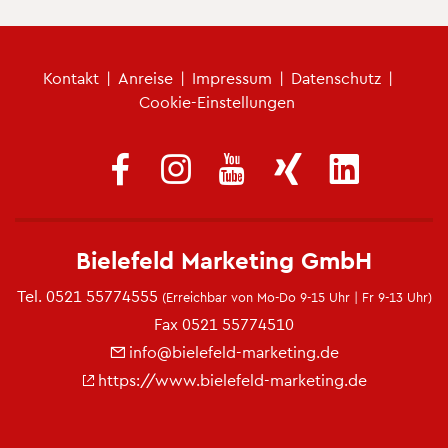
Fu­ß­zei­len­me­nü
Kon­takt
|
An­rei­se
|
Im­pres­sum
|
Da­ten­schutz
|
Coo­kie-Ein­stel­lun­gen
Bie­le­feld Mar­ke­ting GmbH
Tel.
0521 55774555
(Er­reich­bar von Mo-Do 9-15 Uhr | Fr 9-13 Uhr)
Fax 0521 55774510
info@​bielefeld-​marketing.​de
https://​www.​bielefeld-​marketing.​de