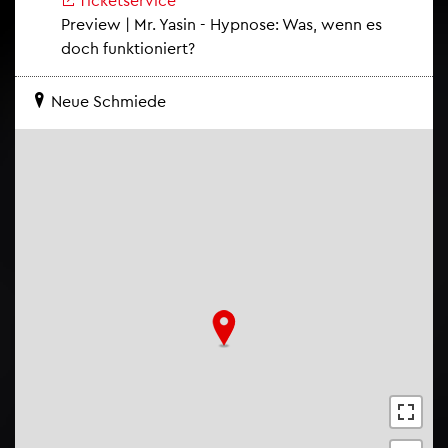
Pre­view | Mr. Yasin - Hyp­no­se: Was, wenn es
doch funk­tio­niert?
Neue Schmie­de