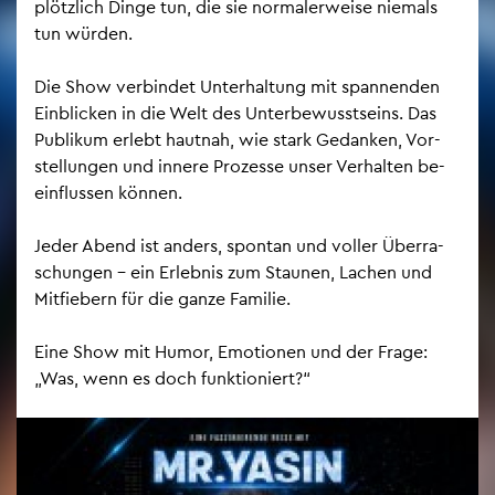
plötz­lich Dinge tun, die sie nor­ma­ler­wei­se nie­mals
tun wür­den.
Die Show ver­bin­det Un­ter­hal­tung mit span­nen­den
Ein­bli­cken in die Welt des Un­ter­be­wusst­seins. Das
Pu­bli­kum er­lebt haut­nah, wie stark Ge­dan­ken, Vor­
stel­lun­gen und in­ne­re Pro­zes­se unser Ver­hal­ten be­
ein­flus­sen kön­nen.
Jeder Abend ist an­ders, spon­tan und vol­ler Über­ra­
schun­gen – ein Er­leb­nis zum Stau­nen, La­chen und
Mit­fie­bern für die ganze Fa­mi­lie.
Eine Show mit Humor, Emo­tio­nen und der Frage:
„Was, wenn es doch funk­tio­niert?“