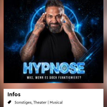
Infos
Sons­ti­ges, Thea­ter | Mu­si­cal