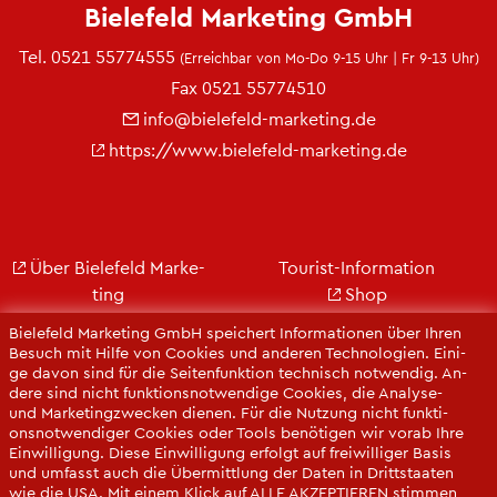
Bie­le­feld Mar­ke­ting GmbH
Tel.
0521 55774555
(Er­reich­bar von Mo-Do 9-15 Uhr | Fr 9-13 Uhr)
Fax 0521 55774510
info@​bielefeld-​marketing.​de
https://​www.​bielefeld-​marketing.​de
Über Bie­le­feld Mar­ke­
Tou­rist-In­for­ma­ti­on
ting
Shop
Jobs
City Bie­le­feld
Bie­le­feld Mar­ke­ting GmbH spei­chert In­for­ma­tio­nen über Ihren
Kon­takt
Bie­le­feld-Gut­schein
Be­such mit Hilfe von Coo­kies und an­de­ren Tech­no­lo­gi­en. Ei­ni­
ge davon sind für die Sei­ten­funk­ti­on tech­nisch not­wen­dig. An­
Ge­schäfts­be­richt
Web­cams
de­re sind nicht funk­ti­ons­not­wen­di­ge Coo­kies, die Ana­ly­se-
Pres­se
und Mar­ke­ting­zwe­cken die­nen. Für die Nut­zung nicht funk­ti­
ons­not­wen­di­ger Coo­kies oder Tools be­nö­ti­gen wir vorab Ihre
Ein­wil­li­gung. Diese Ein­wil­li­gung er­folgt auf frei­wil­li­ger Basis
und um­fasst auch die Über­mitt­lung der Daten in Dritt­staa­ten
wie die USA. Mit einem Klick auf ALLE AK­ZEP­TIE­REN stim­men