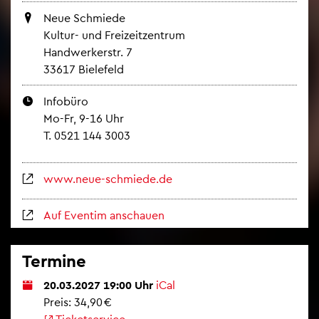
Neue Schmie­de
Kul­tur- und Frei­zeit­zen­trum
Hand­wer­ker­str. 7
33617 Bie­le­feld
In­fo­bü­ro
Mo-Fr, 9-16 Uhr
T. 0521 144 3003
www.​neue-​schmiede.​de
Auf Even­tim an­schau­en
Ter­mi­ne
20.03.2027 19:00 Uhr
iCal
Preis: 34,90 €
Ti­cket­ser­vice