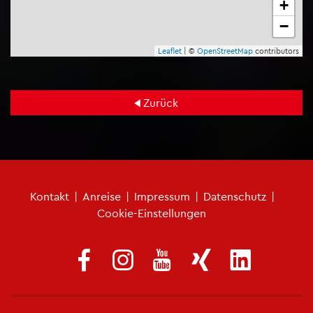
+
−
Leaf­let
| ©
Open­Street­Map
con­tri­bu­tors
Zu­rück
Fu­ß­zei­len­me­nü
Kon­takt
|
An­rei­se
|
Im­pres­sum
|
Da­ten­schutz
|
Coo­kie-Ein­stel­lun­gen