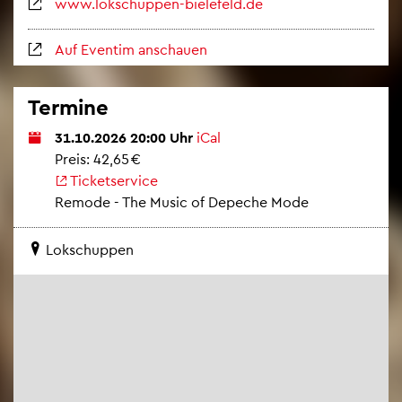
www.​lokschuppen-​bielefeld.​de
Auf Even­tim an­schau­en
Ter­mi­ne
31.10.2026 20:00 Uhr
iCal
Preis: 42,65 €
Ti­cket­ser­vice
Re­mo­de - The Music of De­pe­che Mode
Lok­schup­pen