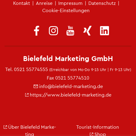
Fu­ß­zei­len­me­nü
Kon­takt
|
An­rei­se
|
Im­pres­sum
|
Da­ten­schutz
|
Coo­kie-Ein­stel­lun­gen
Bie­le­feld Mar­ke­ting GmbH
Tel.
0521 55774555
(Er­reich­bar von Mo-Do 9-15 Uhr | Fr 9-13 Uhr)
Fax 0521 55774510
info@​bielefeld-​marketing.​de
https://​www.​bielefeld-​marketing.​de
Über Bie­le­feld Mar­ke­
Tou­rist-In­for­ma­ti­on
ting
Shop