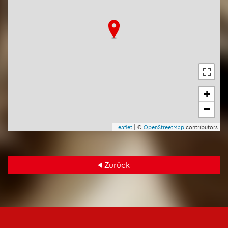
+
−
Leaf­let
| ©
Open­Street­Map
con­tri­bu­tors
Zu­rück