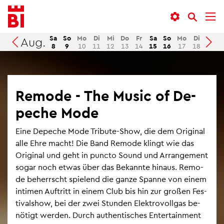
In­
Menü
Suche
halt
an­
an­
an­
sprin­
sprin­
Sa
So
Mo
Di
Mi
Do
Fr
Sa
So
Mo
Di
Mi
Aug.
Suchen
8
9
10
11
12
13
14
15
16
17
18
19
sprin­
gen
gen
gen
Re­mo­de - The Music of De­
pe­che Mode
Eine De­pe­che Mode Tri­bu­te-Show, die dem Ori­gi­nal
alle Ehre macht! Die Band Re­mo­de klingt wie das
Ori­gi­nal und geht in punc­to Sound und Ar­ran­ge­ment
sogar noch etwas über das Be­kann­te hin­aus. Re­mo­
de be­herrscht spie­lend die ganze Span­ne von einem
in­ti­men Auf­tritt in einem Club bis hin zur gro­ßen Fes­
ti­val­show, bei der zwei Stun­den Elek­tro­voll­gas be­
nö­tigt wer­den. Durch au­then­ti­sches En­ter­tain­ment