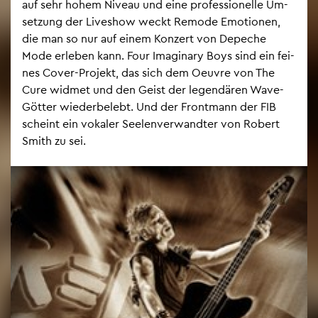
auf sehr hohem Ni­veau und eine pro­fes­sio­nel­le Um­
set­zung der Live­show weckt Re­mo­de Emo­tio­nen,
die man so nur auf einem Kon­zert von De­pe­che
Mode er­le­ben kann. Four Ima­gi­na­ry Boys sind ein fei­
nes Cover-Pro­jekt, das sich dem Oeu­vre von The
Cure wid­met und den Geist der le­gen­dä­ren Wave-
Göt­ter wie­der­be­lebt. Und der Front­mann der FIB
scheint ein vo­ka­ler See­len­ver­wand­ter von Ro­bert
Smith zu sei.