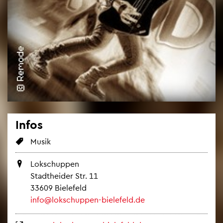
Infos
Musik
Lok­schup­pen
Stadt­hei­der Str. 11
33609 Bie­le­feld
info@​lokschuppen-​bielefeld.​de