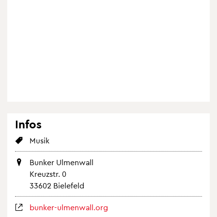
Infos
Musik
Bun­ker Ul­men­wall
Kreuz­str. 0
33602 Bie­le­feld
bun­ker-ul­men­wall.org