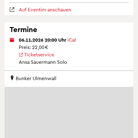
Auf Even­tim an­schau­en
Ter­mi­ne
06.11.2026 20:00 Uhr
iCal
Preis: 22,00 €
Ti­cket­ser­vice
Ansa Sauer­mann Solo
Bun­ker Ul­men­wall