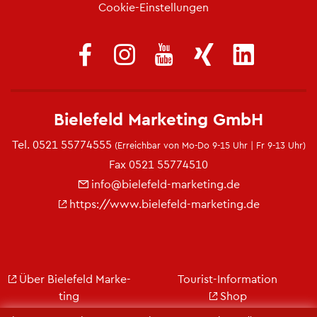
Coo­kie-Ein­stel­lun­gen
Bie­le­feld Mar­ke­ting GmbH
Tel.
0521 55774555
(Er­reich­bar von Mo-Do 9-15 Uhr | Fr 9-13 Uhr)
Fax 0521 55774510
info@​bielefeld-​marketing.​de
https://​www.​bielefeld-​marketing.​de
Über Bie­le­feld Mar­ke­
Tou­rist-In­for­ma­ti­on
ting
Shop
Jobs
City Bie­le­feld