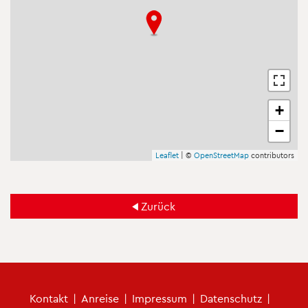
+
−
Leaf­let
| ©
Open­Street­Map
con­tri­bu­tors
Zu­rück
Fu­ß­zei­len­me­nü
Kon­takt
|
An­rei­se
|
Im­pres­sum
|
Da­ten­schutz
|