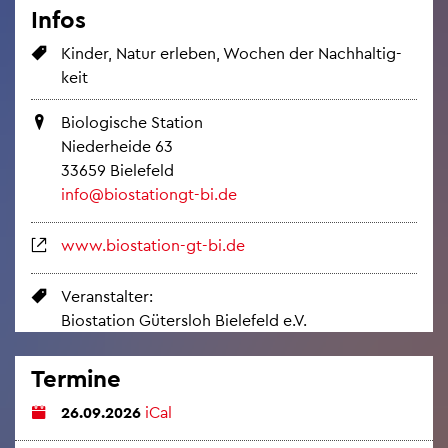
Infos
Kin­der, Natur er­le­ben, Wo­chen der Nach­hal­tig­
keit
Bio­lo­gi­sche Sta­ti­on
Nie­der­hei­de 63
33659 Bie­le­feld
info@​bio​stat​iong​t-​bi.​de
www.​biostation-​gt-​bi.​de
Ver­an­stal­ter:
Bio­sta­ti­on Gü­ters­loh Bie­le­feld e.V.
Ter­mi­ne
26.09.2026
iCal