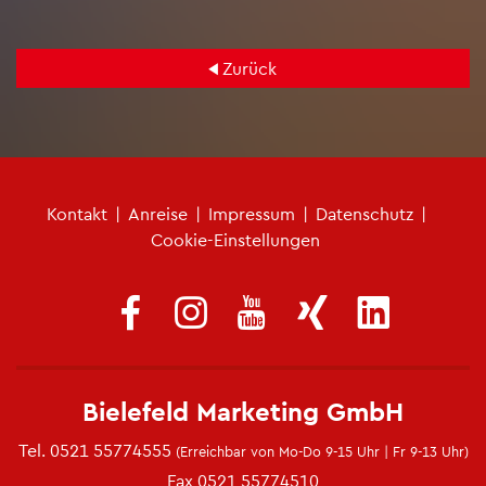
Zu­rück
Fu­ß­zei­len­me­nü
Kon­takt
|
An­rei­se
|
Im­pres­sum
|
Da­ten­schutz
|
Coo­kie-Ein­stel­lun­gen
Bie­le­feld Mar­ke­ting GmbH
Tel.
0521 55774555
(Er­reich­bar von Mo-Do 9-15 Uhr | Fr 9-13 Uhr)
Fax 0521 55774510