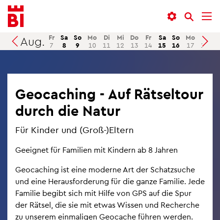
In­
Menü
Suche
halt
an­
an­
an­
sprin­
sprin­
Fr
Sa
So
Mo
Di
Mi
Do
Fr
Sa
So
Mo
Di
M
Aug.
Suchen
7
8
9
10
11
12
13
14
15
16
17
18
1
sprin­
gen
gen
gen
Geo­caching - Auf Rät­sel­tour
durch die Natur
Für Kin­der und (Groß-)El­tern
Ge­eig­net für Fa­mi­li­en mit Kin­dern ab 8 Jah­ren
Geo­caching ist eine mo­der­ne Art der Schatz­su­che
und eine Her­aus­for­de­rung für die ganze Fa­mi­lie. Jede
Fa­mi­lie be­gibt sich mit Hilfe von GPS auf die Spur
der Rät­sel, die sie mit etwas Wis­sen und Re­cher­che
zu un­se­rem ein­ma­li­gen Geo­cache füh­ren wer­den.