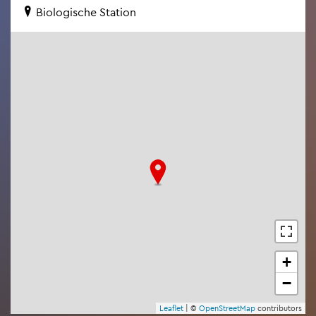
Bio­lo­gi­sche Sta­ti­on
+
−
Leaf­let
| ©
Open­Street­Map
con­tri­bu­tors