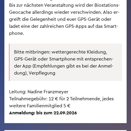
Bis zur nächs­ten Ver­an­stal­tung wird der Bio­sta­ti­ons-
Geo­cache al­ler­dings wie­der ver­schwin­den. Also er­
greift die Ge­le­gen­heit und euer GPS-Gerät oder
ladet eine der zahl­rei­chen GPS-Apps auf das Smart­
pho­ne.
Bitte mit­brin­gen: wet­ter­ge­rech­te Klei­dung,
GPS-Gerät oder Smart­pho­ne mit ent­spre­chen­
der App (Emp­feh­lun­gen gibt es bei der An­mel­
dung), Ver­pfle­gung
Lei­tung: Na­di­ne Franz­mey­er
Teil­nah­me­ge­bühr: 12 € für 2 Teil­neh­men­de, jedes
wei­te­re Fa­mi­li­en­mit­glied 5 €
An­mel­dung: bis zum 22.09.2026