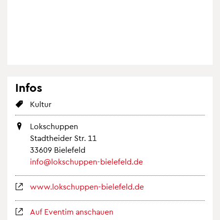
Infos
Kul­tur
Lok­schup­pen
Stadt­hei­der Str. 11
33609 Bie­le­feld
info@​lokschuppen-​bielefeld.​de
www.​lokschuppen-​bielefeld.​de
Auf Even­tim an­schau­en