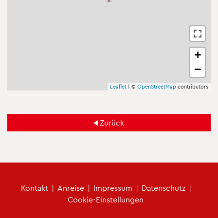
+
−
Leaf­let
| ©
Open­Street­Map
con­tri­bu­tors
Zu­rück
Fu­ß­zei­len­me­nü
Kon­takt
|
An­rei­se
|
Im­pres­sum
|
Da­ten­schutz
|
Coo­kie-Ein­stel­lun­gen