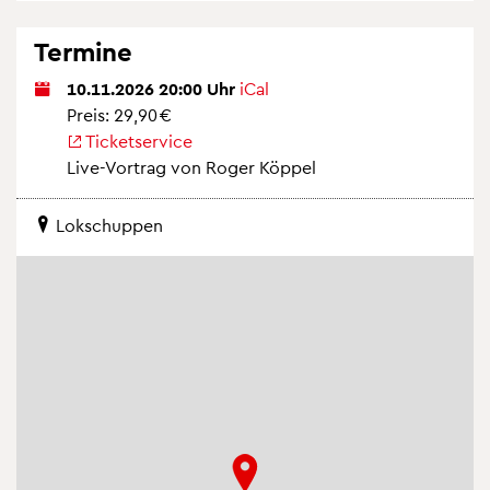
Ter­mi­ne
10.11.2026 20:00 Uhr
iCal
Preis: 29,90 €
Ti­cket­ser­vice
Live-Vor­trag von Roger Köp­pel
Lok­schup­pen