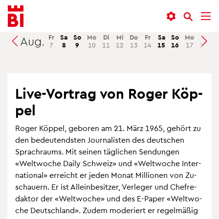
In­
Menü
Suche
halt
an­
an­
an­
sprin­
sprin­
Fr
Sa
So
Mo
Di
Mi
Do
Fr
Sa
So
Mo
Di
M
Aug.
Suchen
7
8
9
10
11
12
13
14
15
16
17
18
1
sprin­
gen
gen
gen
Live-Vor­trag von Roger Köp­
pel
Roger Köp­pel, ge­bo­ren am 21. März 1965, ge­hört zu
den be­deu­tends­ten Jour­na­lis­ten des deut­schen
Sprach­raums. Mit sei­nen täg­li­chen Sen­dun­gen
«Welt­wo­che Daily Schweiz» und «Welt­wo­che In­ter­
na­tio­nal» er­reicht er jeden Monat Mil­lio­nen von Zu­
schau­ern. Er ist Al­lein­be­sit­zer, Ver­le­ger und Chef­re­
dak­tor der «Welt­wo­che» und des E-Paper «Welt­wo­
che Deutsch­land». Zudem mo­de­riert er re­gel­mä­ßig