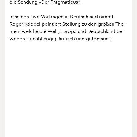
die Sen­dung «Der Prag­ma­ti­cus».
In sei­nen Live-Vor­trä­gen in Deutsch­land nimmt
Roger Köp­pel poin­tiert Stel­lung zu den gro­ßen The­
men, wel­che die Welt, Eu­ro­pa und Deutsch­land be­
we­gen – un­ab­hän­gig, kri­tisch und gut­ge­launt.