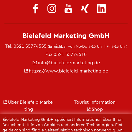
Bie­le­feld Mar­ke­ting GmbH
Tel.
0521 55774555
(Er­reich­bar von Mo-Do 9-15 Uhr | Fr 9-13 Uhr)
Fax 0521 55774510
info@​bielefeld-​marketing.​de
https://​www.​bielefeld-​marketing.​de
Über Bie­le­feld Mar­ke­
Tou­rist-In­for­ma­ti­on
ting
Shop
Jobs
City Bie­le­feld
Bie­le­feld Mar­ke­ting GmbH spei­chert In­for­ma­tio­nen über Ihren
Kon­takt
Bie­le­feld-Gut­schein
Be­such mit Hilfe von Coo­kies und an­de­ren Tech­no­lo­gi­en. Ei­ni­
ge davon sind für die Sei­ten­funk­ti­on tech­nisch not­wen­dig. An­
Ge­schäfts­be­richt
Web­cams