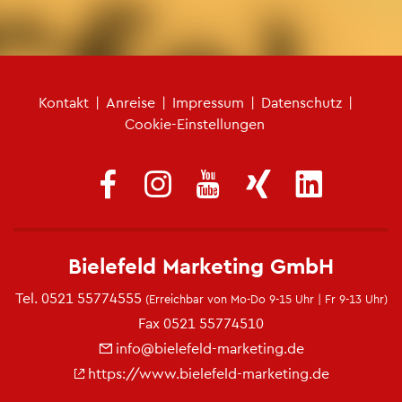
Fu­ß­zei­len­me­nü
Kon­takt
|
An­rei­se
|
Im­pres­sum
|
Da­ten­schutz
|
Coo­kie-Ein­stel­lun­gen
Bie­le­feld Mar­ke­ting GmbH
Tel.
0521 55774555
(Er­reich­bar von Mo-Do 9-15 Uhr | Fr 9-13 Uhr)
Fax 0521 55774510
info@​bielefeld-​marketing.​de
https://​www.​bielefeld-​marketing.​de