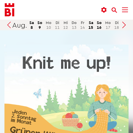
In­
Menü
Suche
halt
an­
an­
an­
sprin­
sprin­
Sa
So
Mo
Di
Mi
Do
Fr
Sa
So
Mo
Di
Mi
Aug.
Suchen
8
9
10
11
12
13
14
15
16
17
18
19
sprin­
gen
gen
gen