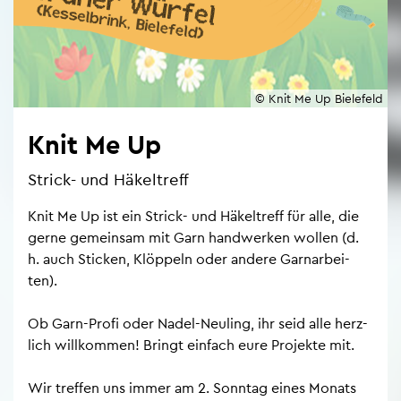
© Knit Me Up Bie­le­feld
Knit Me Up
Strick- und Hä­kel­treff
Knit Me Up ist ein Strick- und Hä­kel­treff für alle, die
gerne ge­mein­sam mit Garn hand­wer­ken wol­len (d.
h. auch Sti­cken, Klöp­peln oder an­de­re Garn­ar­bei­
ten).
Ob Garn-Profi oder Nadel-Neu­ling, ihr seid alle herz­
lich will­kom­men! Bringt ein­fach eure Pro­jek­te mit.
Wir tref­fen uns immer am 2. Sonn­tag eines Mo­nats