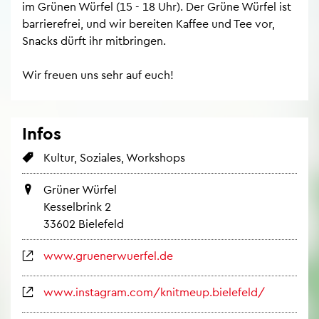
im Grü­nen Wür­fel (15 - 18 Uhr). Der Grüne Wür­fel ist
bar­rie­re­frei, und wir be­rei­ten Kaf­fee und Tee vor,
Snacks dürft ihr mit­brin­gen.
Wir freu­en uns sehr auf euch!
Infos
Kul­tur, So­zia­les, Work­shops
Grü­ner Wür­fel
Kes­sel­brink 2
33602 Bie­le­feld
www.​gru​ener​wuer​fel.​de
www.​instagram.​com/​knitmeup.​bielefeld/