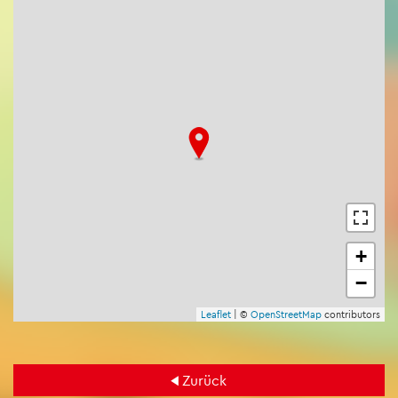
+
−
Leaf­let
| ©
Open­Street­Map
con­tri­bu­tors
Zu­rück