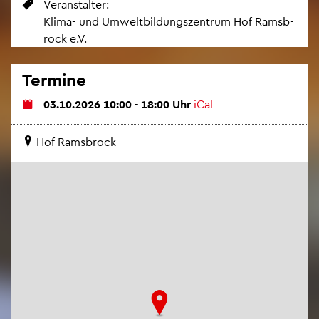
Ver­an­stal­ter:
Klima- und Um­welt­bil­dungs­zen­trum Hof Rams­b­
rock e.V.
Ter­mi­ne
03.10.2026 10:00 - 18:00 Uhr
iCal
Hof Rams­b­rock