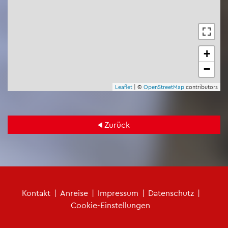
+
−
Leaf­let
| ©
Open­Street­Map
con­tri­bu­tors
Zu­rück
Fu­ß­zei­len­me­nü
Kon­takt
|
An­rei­se
|
Im­pres­sum
|
Da­ten­schutz
|
Coo­kie-Ein­stel­lun­gen