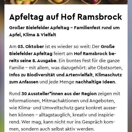
Ap­fel­tag auf Hof Rams­b­rock
Gro­ßer Bie­le­fel­der Ap­fel­tag – Fa­mi­li­en­fest rund um
Apfel, Klima & Viel­falt
Am
03. Ok­to­ber
ist es wie­der so weit: Der
Große
Bie­le­fel­der Ap­fel­tag
fei­ert am
Hof Rams­b­rock be­
reits seine 8. Aus­ga­be
. Ein bun­tes Fest für die ganze
Fa­mi­lie – mit allem, was da­zu­ge­hört: alte Obst­sor­ten,
Infos zu Bio­di­ver­si­tät und Ar­ten­viel­falt
,
Kli­ma­schutz
zum An­fas­sen
und jede Menge
nach­hal­ti­ge Ideen
.
Rund
30 Aus­stel­ler*innen aus der Re­gi­on
zei­gen mit
In­for­ma­tio­nen, Mit­mach­ak­tio­nen und An­ge­bo­ten,
wie Klima- und Um­welt­schutz ganz kon­kret aus­se­
hen kön­nen – all­tags­taug­lich, krea­tiv und in­spi­rie­
rend. Wer mag, kann nicht nur ins Ge­spräch kom­
men, son­dern auch selbst aktiv wer­den.