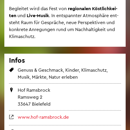
Be­glei­tet wird das Fest von
re­gio­na­len Köst­lich­kei­
ten
und
Live-Musik
. In ent­spann­ter At­mo­sphä­re ent­
steht Raum für Ge­sprä­che, neue Per­spek­ti­ven und
kon­kre­te An­re­gun­gen rund um Nach­hal­tig­keit und
Kli­ma­schutz.
Infos
Ge­nuss & Ge­schmack, Kin­der, Kli­ma­schutz,
Musik, Märk­te, Natur er­le­ben
Hof Rams­b­rock
Rams­weg 2
33647 Bie­le­feld
www.​hof-​ramsbrock.​de