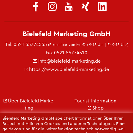
Bie­le­feld Mar­ke­ting GmbH
Tel.
0521 55774555
(Er­reich­bar von Mo-Do 9-15 Uhr | Fr 9-13 Uhr)
Fax 0521 55774510
info@​bielefeld-​marketing.​de
https://​www.​bielefeld-​marketing.​de
Über Bie­le­feld Mar­ke­
Tou­rist-In­for­ma­ti­on
ting
Shop
Jobs
City Bie­le­feld
Bie­le­feld Mar­ke­ting GmbH spei­chert In­for­ma­tio­nen über Ihren
Kon­takt
Bie­le­feld-Gut­schein
Be­such mit Hilfe von Coo­kies und an­de­ren Tech­no­lo­gi­en. Ei­ni­
ge davon sind für die Sei­ten­funk­ti­on tech­nisch not­wen­dig. An­
Ge­schäfts­be­richt
Web­cams