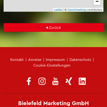
−
Leaf­let
| ©
Open­Street­Map
con­tri­bu­tors
Zu­rück
Fu­ß­zei­len­me­nü
Kon­takt
|
An­rei­se
|
Im­pres­sum
|
Da­ten­schutz
|
Coo­kie-Ein­stel­lun­gen
Bie­le­feld Mar­ke­ting GmbH