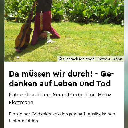
© Sicht­ach­sen-Yoga - Foto: A. Köhn
Da müs­sen wir durch! - Ge­
dan­ken auf Leben und Tod
Ka­ba­rett auf dem Sen­ne­fried­hof mit Heinz
Flott­mann
Ein klei­ner Ge­dan­ken­spa­zier­gang auf mu­si­ka­li­schen
Ein­le­ge­soh­len.