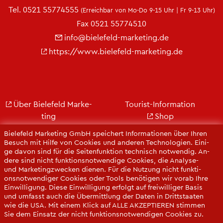
Tel.
0521 55774555
(Er­reich­bar von Mo-Do 9-15 Uhr | Fr 9-13 Uhr)
Fax 0521 55774510
info@​bielefeld-​marketing.​de
https://​www.​bielefeld-​marketing.​de
Über Bie­le­feld Mar­ke­
Tou­rist-In­for­ma­ti­on
ting
Shop
Jobs
City Bie­le­feld
Bie­le­feld Mar­ke­ting GmbH spei­chert In­for­ma­tio­nen über Ihren
Kon­takt
Bie­le­feld-Gut­schein
Be­such mit Hilfe von Coo­kies und an­de­ren Tech­no­lo­gi­en. Ei­ni­
ge davon sind für die Sei­ten­funk­ti­on tech­nisch not­wen­dig. An­
Ge­schäfts­be­richt
Web­cams
de­re sind nicht funk­ti­ons­not­wen­di­ge Coo­kies, die Ana­ly­se-
Pres­se
und Mar­ke­ting­zwe­cken die­nen. Für die Nut­zung nicht funk­ti­
ons­not­wen­di­ger Coo­kies oder Tools be­nö­ti­gen wir vorab Ihre
Ein­wil­li­gung. Diese Ein­wil­li­gung er­folgt auf frei­wil­li­ger Basis
und um­fasst auch die Über­mitt­lung der Daten in Dritt­staa­ten
wie die USA. Mit einem Klick auf ALLE AK­ZEP­TIE­REN stim­men
Sie dem Ein­satz der nicht funk­ti­ons­not­wen­di­gen Coo­kies zu.
Sie kön­nen Ihre Ein­wil­li­gung über die COO­KIE-EIN­STEL­LUN­