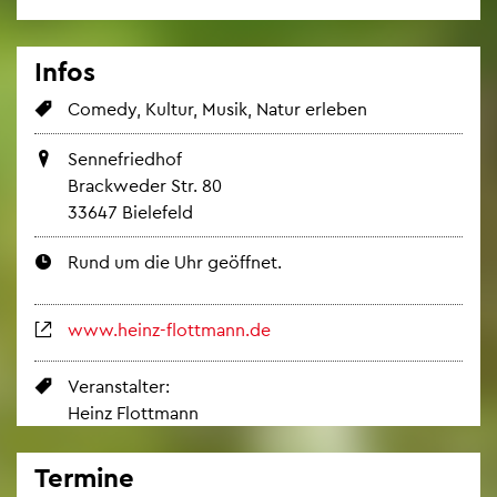
Infos
Co­me­dy, Kul­tur, Musik, Natur er­le­ben
Sen­ne­fried­hof
Brack­we­der Str. 80
33647 Bie­le­feld
Rund um die Uhr ge­öff­net.
www.​heinz-​flottmann.​de
Ver­an­stal­ter:
Heinz Flott­mann
Ter­mi­ne