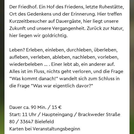
Der Fried­hof. Ein Hof des Frie­dens, letz­te Ru­he­stät­te,
Ort des Ge­den­kens und der Er­in­ne­rung. Hier tref­fen
Kurz­zeit­be­su­cher auf Dau­er­gäs­te, hier liegt un­se­re
Zu­kunft und un­se­re Ver­gan­gen­heit. Zu­rück zur Natur,
hier lie­gen wir gold­rich­tig.
Leben? Er­le­ben, ein­le­ben, durch­le­ben, über­le­ben,
auf­le­ben, ver­le­ben, ab­le­ben, nach­le­ben, vor­le­ben,
wie­der­be­le­ben ... . Einer lebt ab, ein an­de­rer auf.
Alles ist im Fluss, nichts geht ver­lo­ren, und die Frage
"Was kommt da­nach!" wan­delt sich zum Schluss in
die Frage "Was war ei­gent­lich davor?"
Dauer ca. 90 Min. / 15 €
Start: 11 Uhr / Haupt­ein­gang / Brack­we­der Stra­ße
80 / 33647 Bie­le­feld
Kar­ten bei Ver­an­stal­tungs­be­ginn