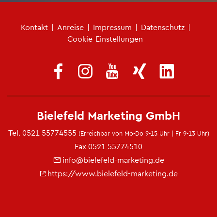
Fu­ß­zei­len­me­nü
Kon­takt
|
An­rei­se
|
Im­pres­sum
|
Da­ten­schutz
|
Coo­kie-Ein­stel­lun­gen
Bie­le­feld Mar­ke­ting GmbH
Tel.
0521 55774555
(Er­reich­bar von Mo-Do 9-15 Uhr | Fr 9-13 Uhr)
Fax 0521 55774510
info@​bielefeld-​marketing.​de
https://​www.​bielefeld-​marketing.​de