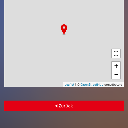
+
−
Leaf­let
| ©
Open­Street­Map
con­tri­bu­tors
Zu­rück