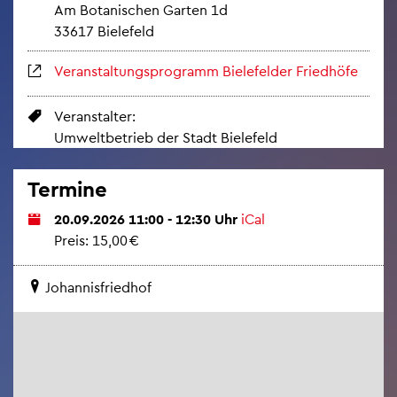
Am Bo­ta­ni­schen Gar­ten 1d
33617 Bie­le­feld
Ver­an­stal­tungs­pro­gramm Bie­le­fel­der Fried­hö­fe
Ver­an­stal­ter:
Um­welt­be­trieb der Stadt Bie­le­feld
Ter­mi­ne
20.09.2026 11:00 - 12:30 Uhr
iCal
Preis: 15,00 €
Jo­han­nis­fried­hof