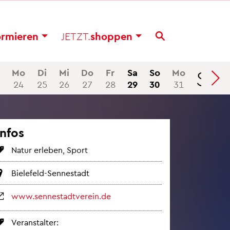
or­mie­ren
JETZT.
shop­pen
Se
Mo
Di
Mi
Do
Fr
Sa
So
Mo
24
25
26
27
28
29
30
31
Infos
Natur er­le­ben, Sport
Bie­le­feld-Sen­ne­stadt
www.​sen​nest​adtv​erei​n.​de
Ver­an­stal­ter: