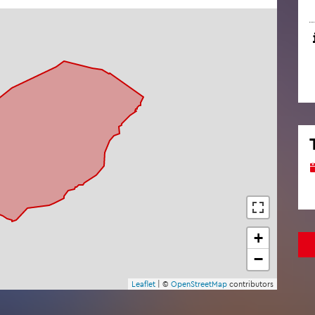
+
−
Leaf­let
| ©
Open­Street­Map
con­tri­bu­tors