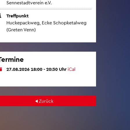
Sen­ne­stadt­ver­ein e.V.
Treff­punkt
Hu­cke­pack­weg, Ecke Schop­ketal­weg
(Gre­ten Venn)
Ter­mi­ne
27.08.2026 18:00 - 20:30 Uhr
iCal
Zu­rück