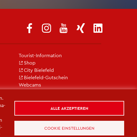
Tou­rist-In­for­ma­ti­on
Shop
City Bie­le­feld
Bie­le­feld-Gut­schein
Web­cams
n.
na­
ALLE AKZEPTIEREN
in
i­
COOKIE EINSTELLUNGEN
r