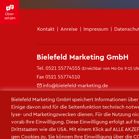
Über­
set­zen
Fu­ß­zei­len­me­nü
Kon­takt
|
An­rei­se
|
Im­pres­sum
|
Da­ten­schu
Bie­le­feld Mar­ke­ting GmbH
Tel.
0521 55774555
(Er­reich­bar von Mo-Do 9-15 Uhr
Fax 0521 55774510
info@​bielefeld-​marketing.​de
https://​www.​bielefeld-​marketing.​de
Bie­le­feld Mar­ke­ting GmbH spei­chert In­for­ma­tio­nen übe
Ei­ni­ge davon sind für die Sei­ten­funk­ti­on tech­nisch not­w
ly­se- und Mar­ke­ting­zwe­cken die­nen. Für die Nut­zung nic
vorab Ihre Ein­wil­li­gung. Diese Ein­wil­li­gung er­folgt auf 
Dritt­staa­ten wie die USA. Mit einem Klick auf ALLE AK­ZEP­
gen Coo­kies zu. Sie kön­nen Ihre Ein­wil­li­gung über die 