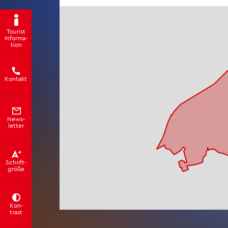
Tou­rist
In­for­ma­
ti­on
Kon­takt
News­
let­ter
Schrift­
grö­ße
Kon­
trast