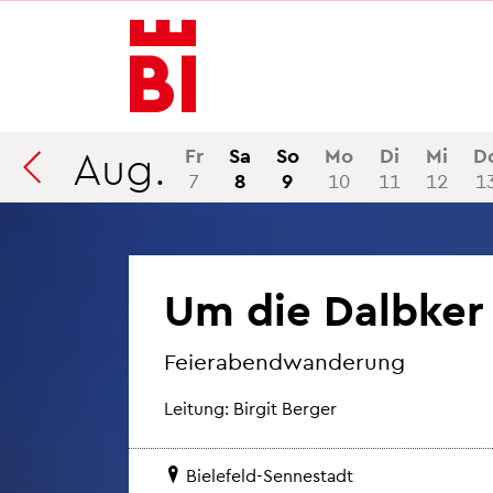
In­
Menü
Suche
halt
an­
an­
an­
sprin­
sprin­
sprin­
gen
gen
gen
Aug.
Fr
Sa
So
Mo
Di
Mi
D
7
8
9
10
11
12
1
Um die Dalb­ker 
Fei­er­abend­wan­de­rung
Lei­tung: Bir­git Ber­ger
Bie­le­feld-Sen­ne­stadt