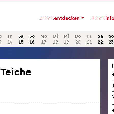
JETZT.
ent­de­cken
JETZT.
in­f
o
Fr
Sa
So
Mo
Di
Mi
Do
Fr
Sa
So
3
14
15
16
17
18
19
20
21
22
23
Tei­che