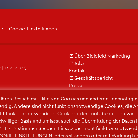
tz
|
Coo­kie-Ein­stel­lun­gen
Über Bie­le­feld Mar­ke­ting
Jobs
 | Fr 9-13 Uhr)
Kon­takt
Ge­schäfts­be­richt
Pres­se
r Ihren Be­such mit Hilfe von Coo­kies und an­de­ren Tech­no­lo­gi­e
en­dig. An­de­re sind nicht funk­ti­ons­not­wen­di­ge Coo­kies, die A
ht funk­ti­ons­not­wen­di­ger Coo­kies oder Tools be­nö­ti­gen wir
frei­wil­li­ger Basis und um­fasst auch die Über­mitt­lung der Daten 
TIE­REN stim­men Sie dem Ein­satz der nicht funk­ti­ons­not­wen­d
COO­KIE-EIN­STEL­LUN­GEN je­der­zeit än­dern oder mit Wir­kung fü