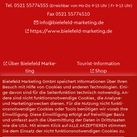
Tel.
0521 55774555
(Er­reich­bar von Mo-Do 9-15 Uhr | Fr 9-13 Uhr)
Fax 0521 55774510
info@​bielefeld-​marketing.​de
https://​www.​bielefeld-​marketing.​de
Über Bie­le­feld Mar­ke­
Tou­rist-In­for­ma­ti­on
ting
Shop
Jobs
City Bie­le­feld
Bie­le­feld Mar­ke­ting GmbH spei­chert In­for­ma­tio­nen über Ihren
Kon­takt
Bie­le­feld-Gut­schein
Be­such mit Hilfe von Coo­kies und an­de­ren Tech­no­lo­gi­en. Ei­ni­
ge davon sind für die Sei­ten­funk­ti­on tech­nisch not­wen­dig. An­
Ge­schäfts­be­richt
Web­cams
de­re sind nicht funk­ti­ons­not­wen­di­ge Coo­kies, die Ana­ly­se-
Pres­se
und Mar­ke­ting­zwe­cken die­nen. Für die Nut­zung nicht funk­ti­
ons­not­wen­di­ger Coo­kies oder Tools be­nö­ti­gen wir vorab Ihre
Ein­wil­li­gung. Diese Ein­wil­li­gung er­folgt auf frei­wil­li­ger Basis
und um­fasst auch die Über­mitt­lung der Daten in Dritt­staa­ten
wie die USA. Mit einem Klick auf ALLE AK­ZEP­TIE­REN stim­men
Sie dem Ein­satz der nicht funk­ti­ons­not­wen­di­gen Coo­kies zu.
Sie kön­nen Ihre Ein­wil­li­gung über die COO­KIE-EIN­STEL­LUN­