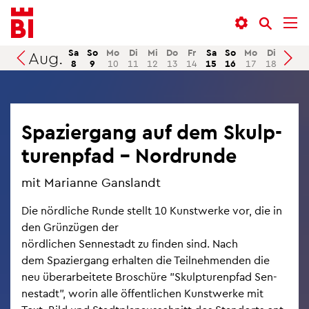
In­
Menü
Suche
halt
an­
an­
an­
sprin­
sprin­
Sa
So
Mo
Di
Mi
Do
Fr
Sa
So
Mo
Di
Mi
Aug.
Suchen
8
9
10
11
12
13
14
15
16
17
18
19
sprin­
gen
gen
gen
Spa­zier­gang auf dem Skulp­
tu­ren­pfad – Nord­run­de
mit Ma­ri­an­ne Gans­landt
Die nörd­li­che Runde stellt 10 Kunst­wer­ke vor, die in
den Grün­zü­gen der
nörd­li­chen Sen­ne­stadt zu fin­den sind. Nach
dem Spa­zier­gang er­hal­ten die Teil­neh­men­den die
neu über­ar­bei­te­te Bro­schü­re "Skulp­tu­ren­pfad Sen­
ne­stadt", worin alle öf­fent­li­chen Kunst­wer­ke mit