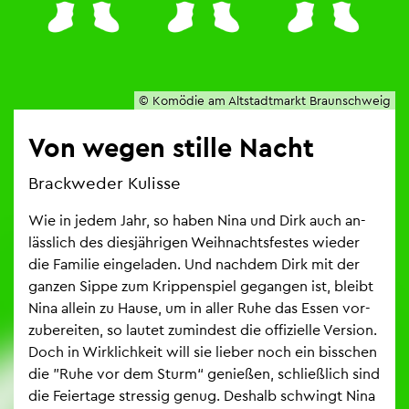
© Ko­mö­die am Alt­stadt­markt Braun­schweig
Von wegen stil­le Nacht
Brack­we­der Ku­lis­se
Wie in jedem Jahr, so haben Nina und Dirk auch an­
läss­lich des dies­jäh­ri­gen Weih­nachts­fes­tes wie­der
die Fa­mi­lie ein­ge­la­den. Und nach­dem Dirk mit der
gan­zen Sippe zum Krip­pen­spiel ge­gan­gen ist, bleibt
Nina al­lein zu Hause, um in aller Ruhe das Essen vor­
zu­be­rei­ten, so lau­tet zu­min­dest die of­fi­zi­el­le Ver­si­on.
Doch in Wirk­lich­keit will sie lie­ber noch ein biss­chen
die "Ruhe vor dem Sturm“ ge­nie­ßen, schlie­ß­lich sind
die Fei­er­ta­ge stres­sig genug. Des­halb schwingt Nina