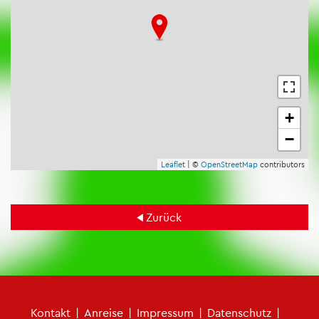
+
−
Leaf­let
| ©
Open­Street­Map
con­tri­bu­tors
Zu­rück
Fu­ß­zei­len­me­nü
Kon­takt
|
An­rei­se
|
Im­pres­sum
|
Da­ten­schutz
|