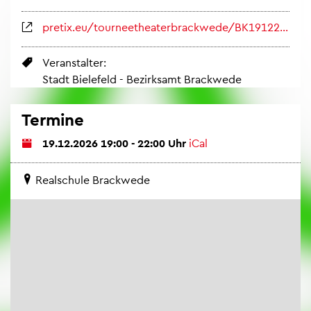
pre­tix.eu/tour­nee­thea­ter­brack­we­de/BK191226/
Ver­an­stal­ter:
Stadt Bie­le­feld - Be­zirks­amt Brack­we­de
Ter­mi­ne
19.12.2026 19:00 - 22:00 Uhr
iCal
Re­al­schu­le Brack­we­de