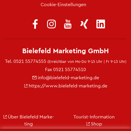
Coo­kie-Ein­stel­lun­gen
Bie­le­feld Mar­ke­ting GmbH
Tel.
0521 55774555
(Er­reich­bar von Mo-Do 9-15 Uhr | Fr 9-13 Uhr)
Fax 0521 55774510
info@​bielefeld-​marketing.​de
https://​www.​bielefeld-​marketing.​de
Über Bie­le­feld Mar­ke­
Tou­rist-In­for­ma­ti­on
ting
Shop
Jobs
City Bie­le­feld