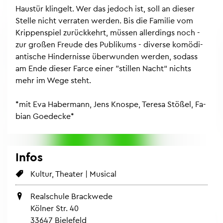
Haus­tür klin­gelt. Wer das je­doch ist, soll an die­ser
Stel­le nicht ver­ra­ten wer­den. Bis die Fa­mi­lie vom
Krip­pen­spiel zu­rück­kehrt, müs­sen al­ler­dings noch -
zur gro­ßen Freu­de des Pu­bli­kums - di­ver­se ko­mö­di­
an­ti­sche Hin­der­nis­se über­wun­den wer­den, so­dass
am Ende die­ser Farce einer "stil­len Nacht“ nichts
mehr im Wege steht.
*mit Eva Ha­ber­mann, Jens Knos­pe, Te­re­sa Stö­ßel, Fa­
bi­an Go­e­de­cke*
Infos
Kul­tur, Thea­ter | Mu­si­cal
Re­al­schu­le Brack­we­de
Köl­ner Str. 40
33647 Bie­le­feld