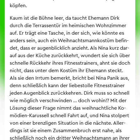
köp­fen.
Kaum ist die Bühne leer, da taucht Ehe­mann Dirk
durch die Ter­ras­sen­tür im hei­mi­schen Wohn­zim­mer
auf. Er trägt eine Ta­sche, in der sich, wie könn­te es
an­ders sein, auch ein Weih­nachts­mann­kos­tüm be­fin­
det, dass er au­gen­blick­lich an­zieht. Als Nina kurz dar­
auf aus der Küche zu­rück­kehrt, wun­dert sie sich über
schnel­le Rück­kehr ihres Fit­ness­trai­ners, ahnt sie doch
nicht, dass unter dem Kos­tüm ihr Ehe­mann steckt.
Als sie den Irr­tum be­merkt, bricht bei Nina Panik aus,
denn schlie­ß­lich kann der lie­bes­tol­le Fit­ness­trai­ner
jeden Au­gen­blick zu­rück­keh­ren. Dirk muss so schnell
wie mög­lich ver­schwin­den … doch wohin!? Mit der
Lö­sung die­ser Frage nimmt das weih­nacht­li­che Ko­
mö­di­en-Ka­rus­sell schnell Fahrt auf, und Nina stol­pert
von einer brenz­li­gen Si­tua­ti­on in die nächs­te. Al­ler­
dings ist sie einem Zu­sam­men­bruch erst nahe, als
schlie­ß­lich noch ein drit­ter Weih­nachts­mann an ihrer