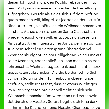
die­ses Jahr auch nicht den Koch­löf­fel, son­dern hat
beim Par­ty­ser­vice eine ent­spre­chen­de Be­stel­lung
auf­ge­ge­ben. Ge­ra­de als sie es sich auf dem Sofa be­
quem ma­chen will, klin­gelt es je­doch an der Haus­tür.
Nina ist ir­ri­tiert, als plötz­lich ein Weih­nachts­mann vor
ihr steht. Als sie den stö­ren­den Santa Claus schon
wie­der weg­schi­cken will, ent­puppt sich die­ser als
Ninas at­trak­ti­ver Fit­ness­trai­ner Jonas, der sie spon­tan
zu einem schnel­len Sei­ten­sprung über­re­den will.
Zwar hat sie ei­gent­lich am Hei­lig­abend keine Lust auf
seine Avan­cen, aber schlie­ß­lich kann man ein so ver­
füh­re­ri­sches Weih­nachts­ge­schenk auch nicht un­aus­
ge­packt zu­rück­schi­cken. Als die bei­den schlie­ß­lich
auf dem Sofa vor dem Tan­nen­baum über­ein­an­der
her­fal­len, stellt Jonas fest, dass er etwas Wich­ti­ges
im Auto ver­ges­sen hat. Schnell zieht er sich sein
Weih­nachts­mann­kos­tüm wie­der an und ver­schwin­
det durch die Haus­tür. So­fort be­gibt sich Nina dar­
auf­hin in die Küche, um eine Fla­sche Cham­pa­gner zu