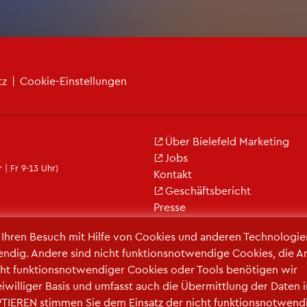
tz
|
Coo­kie-Ein­stel­lun­gen
Über Bie­le­feld Mar­ke­ting
Jobs
 | Fr 9-13 Uhr)
Kon­takt
Ge­schäfts­be­richt
Pres­se
r Ihren Be­such mit Hilfe von Coo­kies und an­de­ren Tech­no­lo­gi­e
en­dig. An­de­re sind nicht funk­ti­ons­not­wen­di­ge Coo­kies, die A
ht funk­ti­ons­not­wen­di­ger Coo­kies oder Tools be­nö­ti­gen wir
frei­wil­li­ger Basis und um­fasst auch die Über­mitt­lung der Daten 
TIE­REN stim­men Sie dem Ein­satz der nicht funk­ti­ons­not­wen­d