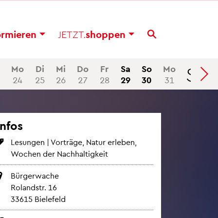
or­mie­ren
JETZT.
shop­pen
Se
Mo
Di
Mi
Do
Fr
Sa
So
Mo
24
25
26
27
28
29
30
31
Infos
Le­sun­gen | Vor­trä­ge, Natur er­le­ben,
Wo­chen der Nach­hal­tig­keit
Bür­ger­wa­che
Ro­land­str. 16
33615 Bie­le­feld