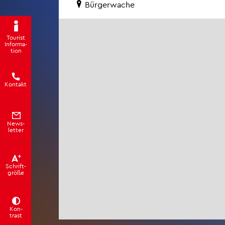
Bür­ger­wa­che
Tou­rist
In­for­ma­
ti­on
Kon­takt
News­
let­ter
Schrift­
grö­ße
Kon­
trast