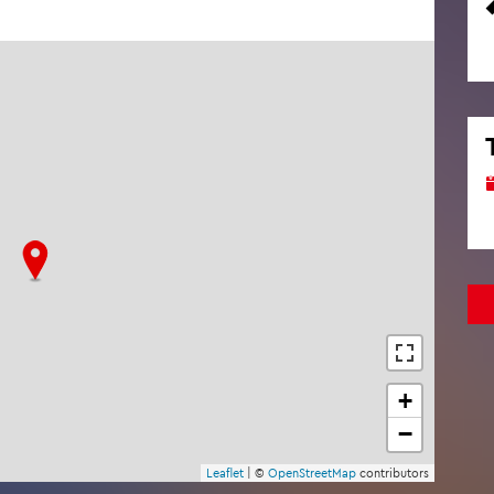
+
−
Leaf­let
| ©
Open­Street­Map
con­tri­bu­tors