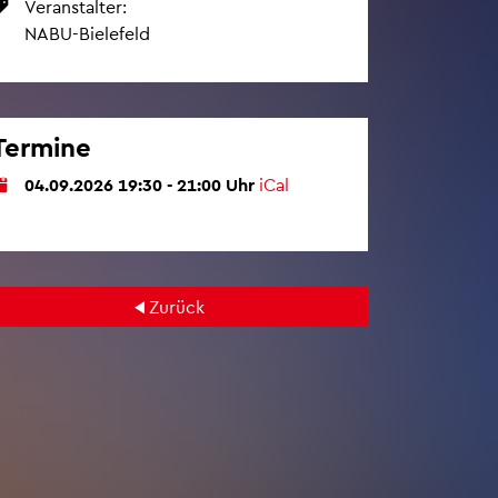
Ver­an­stal­ter:
NABU-Bie­le­feld
Ter­mi­ne
04.09.2026 19:30 - 21:00 Uhr
iCal
Zu­rück