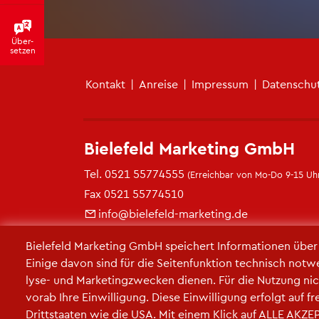
Über­
set­zen
Fu­ß­zei­len­me­nü
Kon­takt
|
An­rei­se
|
Im­pres­sum
|
Da­ten­schu
Bie­le­feld Mar­ke­ting GmbH
Tel.
0521 55774555
(Er­reich­bar von Mo-Do 9-15 Uhr
Fax 0521 55774510
info@​bielefeld-​marketing.​de
https://​www.​bielefeld-​marketing.​de
Bie­le­feld Mar­ke­ting GmbH spei­chert In­for­ma­tio­nen übe
Ei­ni­ge davon sind für die Sei­ten­funk­ti­on tech­nisch not­w
ly­se- und Mar­ke­ting­zwe­cken die­nen. Für die Nut­zung nic
vorab Ihre Ein­wil­li­gung. Diese Ein­wil­li­gung er­folgt auf 
Dritt­staa­ten wie die USA. Mit einem Klick auf ALLE AK­ZEP­