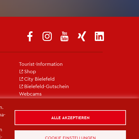
Tou­rist-In­for­ma­ti­on
Shop
City Bie­le­feld
Bie­le­feld-Gut­schein
Web­cams
n.
na­
ALLE AKZEPTIEREN
in
i­
COOKIE EINSTELLUNGEN