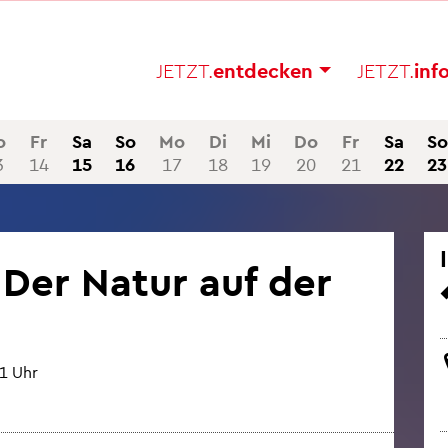
JETZT.
ent­de­cken
JETZT.
in­f
o
Fr
Sa
So
Mo
Di
Mi
Do
Fr
Sa
So
3
14
15
16
17
18
19
20
21
22
23
 Der Natur auf der
21 Uhr