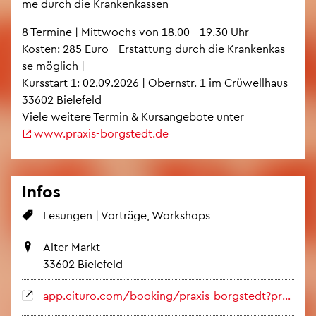
me durch die Kran­ken­kas­sen
8 Ter­mi­ne | Mitt­wochs von 18.00 - 19.30 Uhr
Kos­ten: 285 Euro - Er­stat­tung durch die Kran­ken­kas­
se mög­lich |
Kurs­start 1: 02.09.2026 | Obern­str. 1 im Crüwell­haus
33602 Bie­le­feld
Viele wei­te­re Ter­min & Kurs­an­ge­bo­te unter
www.​praxis-​borgstedt.​de
Infos
Le­sun­gen | Vor­trä­ge, Work­shops
Alter Markt
33602 Bie­le­feld
app.​cituro.​com/​booking/​praxis-​borgstedt?​pre​setS​ervi​ce=11f​1126​55d7​f5a0​ba4c​6256​f500​2e62​a