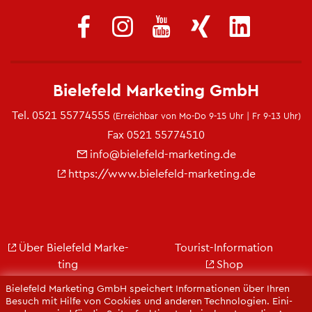
Bie­le­feld Mar­ke­ting GmbH
Tel.
0521 55774555
(Er­reich­bar von Mo-Do 9-15 Uhr | Fr 9-13 Uhr)
Fax 0521 55774510
info@​bielefeld-​marketing.​de
https://​www.​bielefeld-​marketing.​de
Über Bie­le­feld Mar­ke­
Tou­rist-In­for­ma­ti­on
ting
Shop
Jobs
City Bie­le­feld
Bie­le­feld Mar­ke­ting GmbH spei­chert In­for­ma­tio­nen über Ihren
Kon­takt
Bie­le­feld-Gut­schein
Be­such mit Hilfe von Coo­kies und an­de­ren Tech­no­lo­gi­en. Ei­ni­