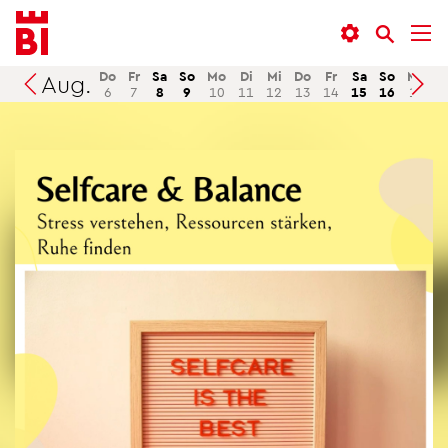
In­
Menü
Suche
halt
an­
an­
an­
sprin­
sprin­
Do
Fr
Sa
So
Mo
Di
Mi
Do
Fr
Sa
So
Mo
D
Aug.
Suchen
6
7
8
9
10
11
12
13
14
15
16
17
1
sprin­
gen
gen
gen