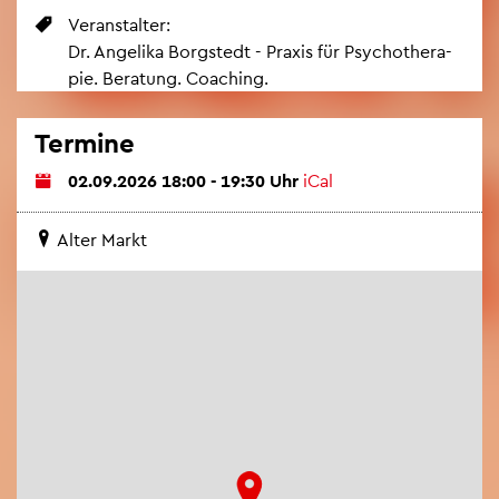
Ver­an­stal­ter:
Dr. An­ge­li­ka Borgstedt - Pra­xis für Psy­cho­the­ra­
pie. Be­ra­tung. Coa­ching.
Ter­mi­ne
02.09.2026 18:00 - 19:30 Uhr
iCal
Alter Markt