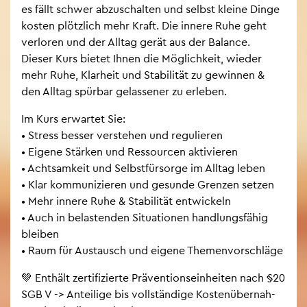
es fällt schwer ab­zu­schal­ten und selbst klei­ne Dinge
kos­ten plötz­lich mehr Kraft. Die in­ne­re Ruhe geht
ver­lo­ren und der All­tag gerät aus der Ba­lan­ce.
Die­ser Kurs bie­tet Ihnen die Mög­lich­keit, wie­der
mehr Ruhe, Klar­heit und Sta­bi­li­tät zu ge­win­nen &
den All­tag spür­bar ge­las­se­ner zu er­le­ben.
Im Kurs er­war­tet Sie:
• Stress bes­ser ver­ste­hen und re­gu­lie­ren
• Ei­ge­ne Stär­ken und Res­sour­cen ak­ti­vie­ren
• Acht­sam­keit und Selbst­für­sor­ge im All­tag leben
• Klar kom­mu­ni­zie­ren und ge­sun­de Gren­zen set­zen
• Mehr in­ne­re Ruhe & Sta­bi­li­tät ent­wi­ckeln
• Auch in be­las­ten­den Si­tua­tio­nen hand­lungs­fä­hig
blei­ben
• Raum für Aus­tausch und ei­ge­ne The­men­vor­schlä­ge
💚 Ent­hält zer­ti­fi­zier­te Prä­ven­ti­ons­ein­hei­ten nach §20
SGB V -> An­tei­li­ge bis voll­stän­di­ge Kos­ten­über­nah­