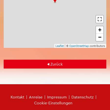
+
−
Leaf­let
| ©
Open­Street­Map
con­tri­bu­tors
Zu­rück
Fu­ß­zei­len­me­nü
Kon­takt
|
An­rei­se
|
Im­pres­sum
|
Da­ten­schutz
|
Coo­kie-Ein­stel­lun­gen