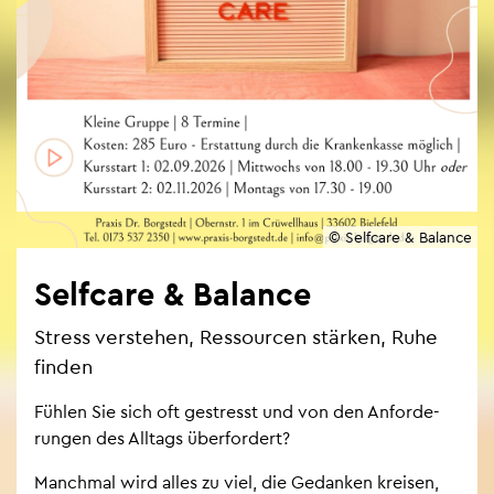
© Self­ca­re & Ba­lan­ce
Self­ca­re & Ba­lan­ce
Stress ver­ste­hen, Res­sour­cen stär­ken, Ruhe
fin­den
Füh­len Sie sich oft ge­stresst und von den An­for­de­
run­gen des All­tags über­for­dert?
Manch­mal wird alles zu viel, die Ge­dan­ken krei­sen,