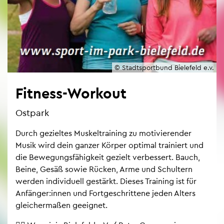
© Stadt­s­port­bund Bie­le­feld e.v.
Fit­ness-Work­out
Ost­park
Durch ge­ziel­tes Mus­kel­trai­ning zu mo­ti­vie­ren­der
Musik wird dein gan­zer Kör­per op­ti­mal trai­niert und
die Be­we­gungs­fä­hig­keit ge­zielt ver­bes­sert. Bauch,
Beine, Gesäß sowie Rü­cken, Arme und Schul­tern
wer­den in­di­vi­du­ell ge­stärkt. Die­ses Trai­ning ist für
An­fän­ger:innen und Fort­ge­schrit­te­ne jeden Al­ters
glei­cher­ma­ßen ge­eig­net.