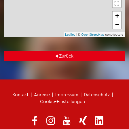
+
−
Leaf­let
| ©
Open­Street­Map
con­tri­bu­tors
Zu­rück
Fu­ß­zei­len­me­nü
Kon­takt
|
An­rei­se
|
Im­pres­sum
|
Da­ten­schutz
|
Coo­kie-Ein­stel­lun­gen