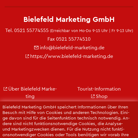
Bie­le­feld Mar­ke­ting GmbH
Tel.
0521 55774555
(Er­reich­bar von Mo-Do 9-15 Uhr | Fr 9-13 Uhr)
Fax 0521 55774510
info@​bielefeld-​marketing.​de
https://​www.​bielefeld-​marketing.​de
Über Bie­le­feld Mar­ke­
Tou­rist-In­for­ma­ti­on
ting
Shop
Jobs
City Bie­le­feld
Bie­le­feld Mar­ke­ting GmbH spei­chert In­for­ma­tio­nen über Ihren
Kon­takt
Bie­le­feld-Gut­schein
Be­such mit Hilfe von Coo­kies und an­de­ren Tech­no­lo­gi­en. Ei­ni­
ge davon sind für die Sei­ten­funk­ti­on tech­nisch not­wen­dig. An­
Ge­schäfts­be­richt
Web­cams
de­re sind nicht funk­ti­ons­not­wen­di­ge Coo­kies, die Ana­ly­se-
Pres­se
und Mar­ke­ting­zwe­cken die­nen. Für die Nut­zung nicht funk­ti­
ons­not­wen­di­ger Coo­kies oder Tools be­nö­ti­gen wir vorab Ihre