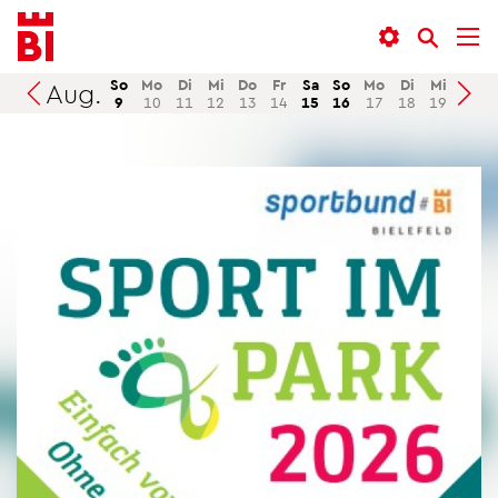
In­
Menü
Suche
halt
an­
an­
an­
sprin­
sprin­
So
Mo
Di
Mi
Do
Fr
Sa
So
Mo
Di
Mi
Do
Aug.
Suchen
9
10
11
12
13
14
15
16
17
18
19
20
sprin­
gen
gen
gen