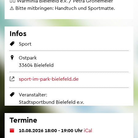
🙎‍♀️ War­mi­nia Bie­le­feld e.V. / Petra Gro­nemei­er
⚠️ Bitte mit­brin­gen: Hand­tuch und Sport­mat­te.
Infos
Sport
Ost­park
33604 Bie­le­feld
sport-im-park-bie­le­feld.de
Ver­an­stal­ter:
Stadt­s­port­bund Bie­le­feld e.v.
Ter­mi­ne
10.08.2026 18:00 - 19:00 Uhr
iCal