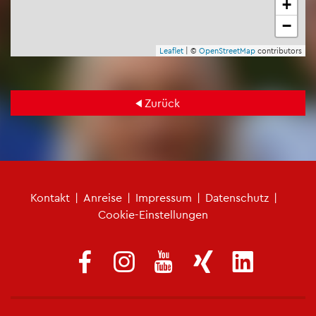
+
−
Leaf­let
| ©
Open­Street­Map
con­tri­bu­tors
Zu­rück
Fu­ß­zei­len­me­nü
Kon­takt
|
An­rei­se
|
Im­pres­sum
|
Da­ten­schutz
|
Coo­kie-Ein­stel­lun­gen