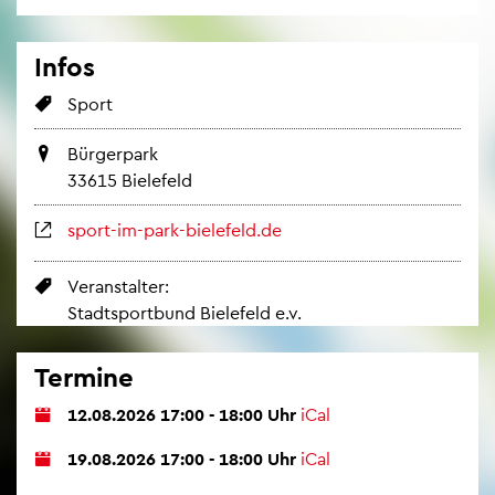
Infos
Sport
Bür­ger­park
33615 Bie­le­feld
sport-im-park-bie­le­feld.de
Ver­an­stal­ter:
Stadt­s­port­bund Bie­le­feld e.v.
Ter­mi­ne
12.08.2026 17:00 - 18:00 Uhr
iCal
19.08.2026 17:00 - 18:00 Uhr
iCal