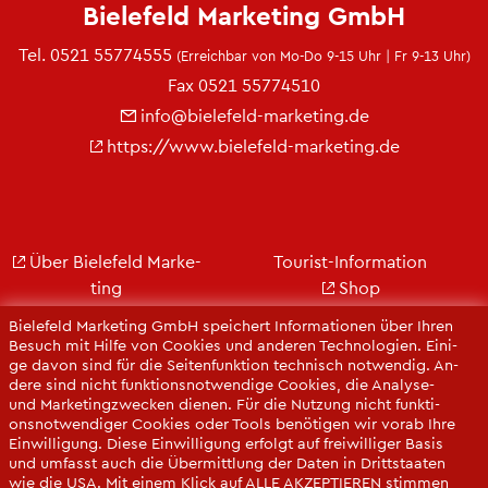
Bie­le­feld Mar­ke­ting GmbH
Tel.
0521 55774555
(Er­reich­bar von Mo-Do 9-15 Uhr | Fr 9-13 Uhr)
Fax 0521 55774510
info@​bielefeld-​marketing.​de
https://​www.​bielefeld-​marketing.​de
Über Bie­le­feld Mar­ke­
Tou­rist-In­for­ma­ti­on
ting
Shop
Jobs
City Bie­le­feld
Bie­le­feld Mar­ke­ting GmbH spei­chert In­for­ma­tio­nen über Ihren
Kon­takt
Bie­le­feld-Gut­schein
Be­such mit Hilfe von Coo­kies und an­de­ren Tech­no­lo­gi­en. Ei­ni­
ge davon sind für die Sei­ten­funk­ti­on tech­nisch not­wen­dig. An­
Ge­schäfts­be­richt
Web­cams
de­re sind nicht funk­ti­ons­not­wen­di­ge Coo­kies, die Ana­ly­se-
Pres­se
und Mar­ke­ting­zwe­cken die­nen. Für die Nut­zung nicht funk­ti­
ons­not­wen­di­ger Coo­kies oder Tools be­nö­ti­gen wir vorab Ihre
Ein­wil­li­gung. Diese Ein­wil­li­gung er­folgt auf frei­wil­li­ger Basis
und um­fasst auch die Über­mitt­lung der Daten in Dritt­staa­ten
wie die USA. Mit einem Klick auf ALLE AK­ZEP­TIE­REN stim­men