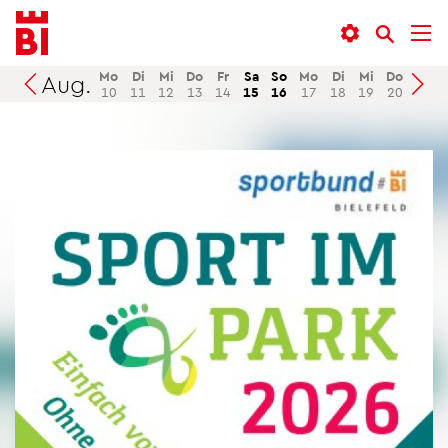
In­
Menü
Suche
halt
an­
an­
an­
sprin­
sprin­
Mo
Di
Mi
Do
Fr
Sa
So
Mo
Di
Mi
Do
Fr
Aug.
Suchen
10
11
12
13
14
15
16
17
18
19
20
21
sprin­
gen
gen
gen