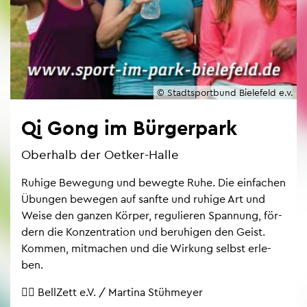
© Stadt­s­port­bund Bie­le­feld e.v.
Qi Gong im Bür­ger­park
Ober­halb der Oet­ker-Halle
Ru­hi­ge Be­we­gung und be­weg­te Ruhe. Die ein­fa­chen
Übun­gen be­we­gen auf sanf­te und ru­hi­ge Art und
Weise den gan­zen Kör­per, re­gu­lie­ren Span­nung, för­
dern die Kon­zen­tra­ti­on und be­ru­hi­gen den Geist.
Kom­men, mit­ma­chen und die Wir­kung selbst er­le­
ben.
🙎‍♀️ Bell­Zett e.V. / Mar­ti­na Stüh­mey­er