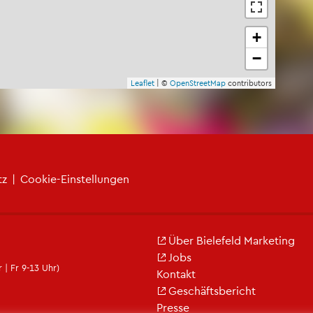
+
−
Leaf­let
| ©
Open­Street­Map
con­tri­bu­tors
tz
|
Coo­kie-Ein­stel­lun­gen
Über Bie­le­feld Mar­ke­ting
Jobs
 | Fr 9-13 Uhr)
Kon­takt
Ge­schäfts­be­richt
Pres­se