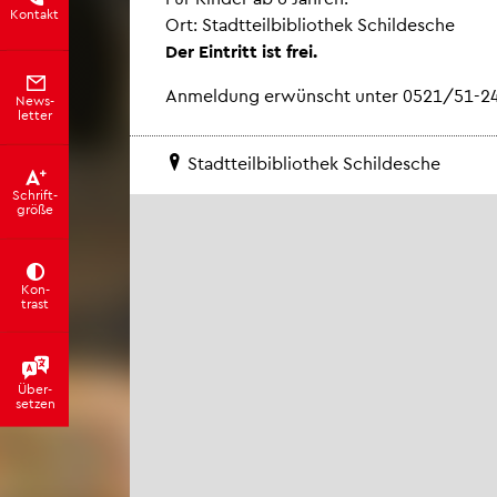
Kon­takt
Ort: Stadt­teil­bi­blio­thek Schil­desche
Der Ein­tritt ist frei.
An­mel­dung er­wünscht unter 0521/51-2
News­
let­ter
Stadt­teil­bi­blio­thek Schil­desche
Schrift­
grö­ße
Kon­
trast
Über­
set­zen