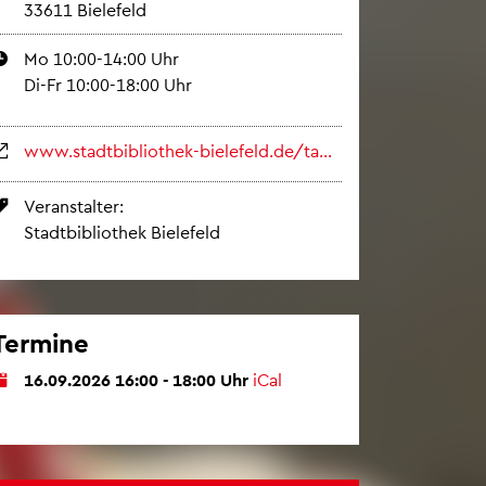
33611 Bie­le­feld
Mo 10:00-14:00 Uhr
Di-Fr 10:00-18:00 Uhr
www.​sta​dtbi​blio​thek-​bielefeld.​de/​tabid/​24/​EventID/​2581/​CRC/​F1E​0C19​38D0​B9F6​C17F​9276​D7CB​72FF​F/​Default.​aspx
Ver­an­stal­ter:
Stadt­bi­blio­thek Bie­le­feld
Ter­mi­ne
16.09.2026 16:00 - 18:00 Uhr
iCal