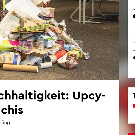
hal­tig­keit: Up­cy­
­chis
­fing