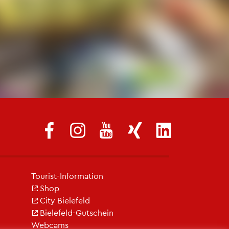
Tou­rist-In­for­ma­ti­on
Shop
City Bie­le­feld
Bie­le­feld-Gut­schein
Web­cams