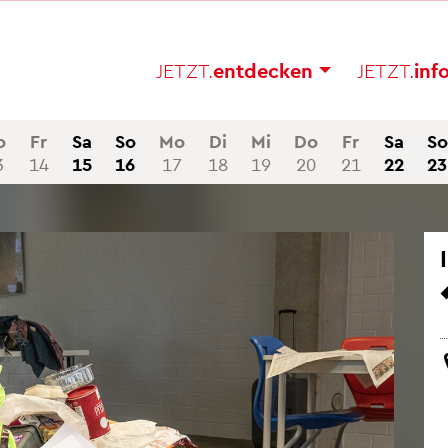
JETZT.
ent­de­cken
JETZT.
in­f
o
Fr
Sa
So
Mo
Di
Mi
Do
Fr
Sa
So
3
14
15
16
17
18
19
20
21
22
23