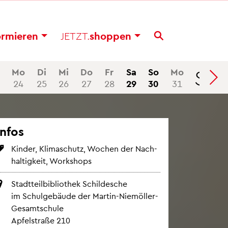
or­mie­ren
JETZT.
shop­pen
Se
Mo
Di
Mi
Do
Fr
Sa
So
Mo
24
25
26
27
28
29
30
31
Infos
Kin­der, Kli­ma­schutz, Wo­chen der Nach­
hal­tig­keit, Work­shops
Stadt­teil­bi­blio­thek Schil­desche
im Schul­ge­bäu­de der Mar­tin-Nie­möl­ler-
Ge­samt­schu­le
Ap­fel­stra­ße 210