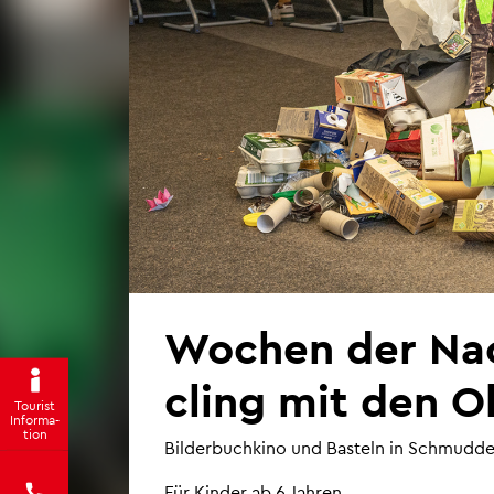
Wo­chen der Nach­
cling mit den Ol
Tou­rist
In­for­ma­
ti­on
Bil­der­buch­ki­no und Bas­teln in Schmud­del
Für Kin­der ab 6 Jah­ren.