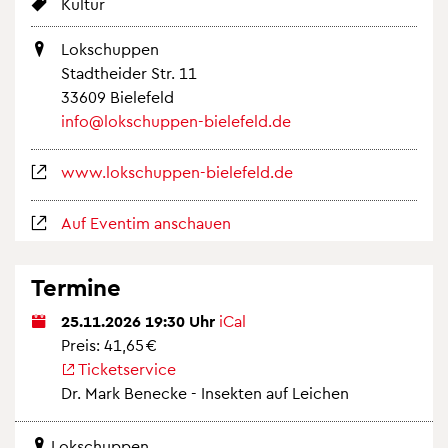
Kul­tur
Lok­schup­pen
Stadt­hei­der Str. 11
33609 Bie­le­feld
info@​lokschuppen-​bielefeld.​de
www.​lokschuppen-​bielefeld.​de
Auf Even­tim an­schau­en
Ter­mi­ne
25.11.2026 19:30 Uhr
iCal
Preis: 41,65 €
Ti­cket­ser­vice
Dr. Mark Be­n­ecke - In­sek­ten auf Lei­chen
Lok­schup­pen