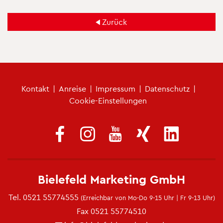
Zu­rück
Fu­ß­zei­len­me­nü
Kon­takt
|
An­rei­se
|
Im­pres­sum
|
Da­ten­schutz
|
Coo­kie-Ein­stel­lun­gen
Bie­le­feld Mar­ke­ting GmbH
Tel.
0521 55774555
(Er­reich­bar von Mo-Do 9-15 Uhr | Fr 9-13 Uhr)
Fax 0521 55774510