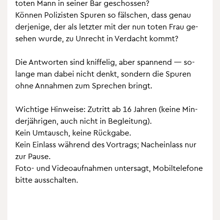
toten Mann in sei­ner Bar ge­schos­sen?
Kön­nen Po­li­zis­ten Spu­ren so fäl­schen, dass genau
der­je­ni­ge, der als letz­ter mit der nun toten Frau ge­
se­hen wurde, zu Un­recht in Ver­dacht kommt?
Die Ant­wor­ten sind knif­fe­lig, aber span­nend — so­
lan­ge man dabei nicht denkt, son­dern die Spu­ren
ohne An­nah­men zum Spre­chen bringt.
Wich­ti­ge Hin­wei­se: Zu­tritt ab 16 Jah­ren (keine Min­
der­jäh­ri­gen, auch nicht in Be­glei­tung).
Kein Um­tausch, keine Rück­ga­be.
Kein Ein­lass wäh­rend des Vor­trags; Nach­ein­lass nur
zur Pause.
Foto- und Vi­deo­auf­nah­men un­ter­sagt, Mo­bil­te­le­fo­ne
bitte aus­schal­ten.