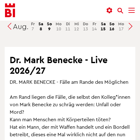
In­
Menü
Suche
halt
an­
an­
an­
sprin­
sprin­
Fr
Sa
So
Mo
Di
Mi
Do
Fr
Sa
So
Mo
Di
M
Aug.
Suchen
7
8
9
10
11
12
13
14
15
16
17
18
1
sprin­
gen
gen
gen
Dr. Mark Be­n­ecke - Live
2026/27
DR. MARK BE­N­ECKE - Fälle am Rande des Mög­li­chen
Am Rand lie­gen die Fälle, die selbst den Kol­leg*innen
von Mark Be­n­ecke zu schräg wer­den: Un­fall oder
Mord?
Kann man Men­schen mit Kör­per­tei­len töten?
Hat ein Mann, der mit Waf­fen han­delt und ein Bor­dell
be­treibt, die­ses eine Mal wirk­lich nicht auf den nun