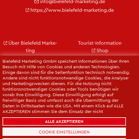
info@​bielefeld-​marketing.​de
https://​www.​bielefeld-​marketing.​de
Über Bie­le­feld Mar­ke­
Tou­rist-In­for­ma­ti­on
ting
Shop
Jobs
City Bie­le­feld
Bielefeld Marketing GmbH speichert Informationen über Ihren
Kon­takt
Bie­le­feld-Gut­schein
Besuch mit Hilfe von Cookies und anderen Technologien.
Einige davon sind für die Seitenfunktion technisch notwendig.
Ge­schäfts­be­richt
Web­cams
Andere sind nicht funktionsnotwendige Cookies, die Analyse-
Pres­se
und Marketingzwecken dienen. Für die Nutzung nicht
funktionsnotwendiger Cookies oder Tools benötigen wir
vorab Ihre Einwilligung. Diese Einwilligung erfolgt auf
freiwilliger Basis und umfasst auch die Übermittlung der
Daten in Drittstaaten wie die USA. Mit einem Klick auf ALLE
AKZEPTIEREN stimmen Sie dem Einsatz der nicht
funktionsnotwendigen Cookies zu. Sie können Ihre
ALLE AKZEPTIEREN
Einwilligung über die COOKIE-EINSTELLUNGEN jederzeit
ändern oder mit Wirkung für die Zukunft widerrufen.
COOKIE EINSTELLUNGEN
Datenschutzerklärung