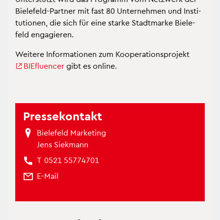
Bie­le­feld-Part­ner mit fast 80 Un­ter­neh­men und In­sti­
tu­tio­nen, die sich für eine star­ke Stadt­mar­ke Bie­le­
feld en­ga­gie­ren.
Wei­te­re In­for­ma­tio­nen zum Ko­ope­ra­ti­ons­pro­jekt
BIEflu­en­cer
gibt es on­line.
Pres­se­kon­takt
Bie­le­feld Mar­ke­ting
Jens Siek­mann
T
0521 55774701
E-Mail