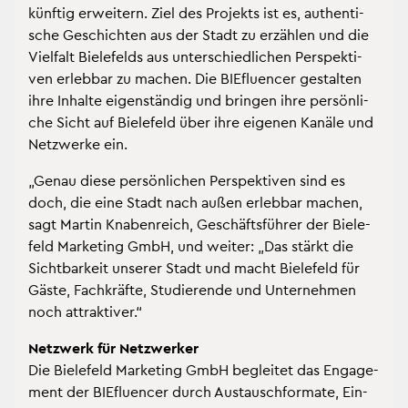
künf­tig er­wei­tern. Ziel des Pro­jekts ist es, au­then­ti­
sche Ge­schich­ten aus der Stadt zu er­zäh­len und die
Viel­falt Bie­le­felds aus un­ter­schied­li­chen Per­spek­ti­
ven er­leb­bar zu ma­chen. Die BIEflu­en­cer ge­stal­ten
ihre In­hal­te ei­gen­stän­dig und brin­gen ihre per­sön­li­
che Sicht auf Bie­le­feld über ihre ei­ge­nen Ka­nä­le und
Netz­wer­ke ein.
„Genau diese per­sön­li­chen Per­spek­ti­ven sind es
doch, die eine Stadt nach außen er­leb­bar ma­chen,
sagt Mar­tin Kna­ben­reich, Ge­schäfts­füh­rer der Bie­le­
feld Mar­ke­ting GmbH, und wei­ter: „Das stärkt die
Sicht­bar­keit un­se­rer Stadt und macht Bie­le­feld für
Gäste, Fach­kräf­te, Stu­die­ren­de und Un­ter­neh­men
noch at­trak­ti­ver.“
Netz­werk für Netz­wer­ker
Die Bie­le­feld Mar­ke­ting GmbH be­glei­tet das En­ga­ge­
ment der BIEflu­en­cer durch Aus­tausch­for­ma­te, Ein­