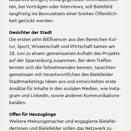
ten, bei Vor­trä­gen oder In­ter­views, soll Bie­le­feld
lang­fris­tig ins Be­wusst­sein einer brei­ten Öf­fent­lich­
keit ge­rückt wer­den.
Ge­sich­ter der Stadt
Die ers­ten zehn BIEflu­en­cer aus den Be­rei­chen Kul­
tur, Sport, Wis­sen­schaft und Wirt­schaft kamen am
18. Juni zu einem ge­mein­sa­men Auf­takt des Pro­jekts
auf der Spar­ren­burg zu­sam­men. Bei dem Tref­fen
lern­ten sich die Teil­neh­men­den ken­nen, tausch­ten
ge­mein­sam mit Ver­ant­wort­li­chen des Bie­le­fel­der
Stadt­mar­ke­tings Ideen aus und ent­wi­ckel­ten erste
An­sät­ze für In­hal­te in den so­zia­len Me­di­en, wie In­sta­
gram und Lin­kedIn, sowie an­de­ren Kom­mu­ni­ka­ti­ons­
ka­nä­len.
Offen für Neu­zu­gän­ge
Wei­te­re Mei­nungs­ma­cher und en­ga­gier­te Bie­le­fel­
de­rin­nen und Bie­le­fel­der sol­len das Netz­werk zu­