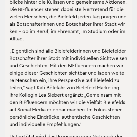
bli­cke hin­ter die Ku­lis­sen und ge­mein­sa­me Ak­tio­nen.
Die BIEflu­en­cer ste­hen dabei stell­ver­tre­tend für die
vie­len Men­schen, die Bie­le­feld jeden Tag prä­gen und
als Bot­schaf­te­rin­nen und Bot­schaf­ter ihrer Stadt wir­
ken – ob im Beruf, im Eh­ren­amt, im Stu­di­um oder im
All­tag.
„Ei­gent­lich sind alle Bie­le­fel­de­rin­nen und Bie­le­fel­der
Bot­schaf­ter ihrer Stadt mit in­di­vi­du­el­len Sicht­wei­sen
und Ge­schich­ten. Mit den BIEflu­en­cern ma­chen wir
ei­ni­ge die­ser Ge­schich­ten sicht­bar und laden wei­te­
re Men­schen ein, ihre Per­spek­ti­ve auf Bie­le­feld zu
tei­len,“ sagt Kati Böle­fahr von Bie­le­feld Mar­ke­ting.
Ihre Kol­le­gin Lea Sie­bert er­gänzt: „Ge­mein­sam mit
den BIEflu­en­cern möch­ten wir die Viel­falt Bie­le­felds
auf So­ci­al Media er­leb­bar ma­chen. Im Fokus ste­hen
per­sön­li­che Ein­drü­cke, au­then­ti­sche Ge­schich­ten
und in­di­vi­du­el­le Emp­feh­lun­gen.“
Un­ter­stützt wird das Pro­gramm vom Netz­werk der