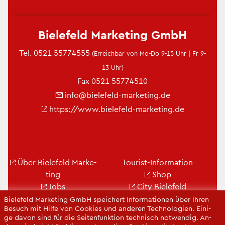
Bie­le­feld Mar­ke­ting GmbH
Tel.
0521 55774555
(Er­reich­bar von Mo-Do 9-15 Uhr | Fr 9-
13 Uhr)
Fax 0521 55774510
info@​bielefeld-​marketing.​de
https://​www.​bielefeld-​marketing.​de
Über Bie­le­feld Mar­ke­
Tou­rist-In­for­ma­ti­on
ting
Shop
Jobs
City Bie­le­feld
Kon­takt
Bie­le­feld-Gut­schein
Bie­le­feld Mar­ke­ting GmbH spei­chert In­for­ma­tio­nen über Ihren
Be­such mit Hilfe von Coo­kies und an­de­ren Tech­no­lo­gi­en. Ei­ni­
Ge­schäfts­be­richt
Web­cams
ge davon sind für die Sei­ten­funk­ti­on tech­nisch not­wen­dig. An­
Pres­se