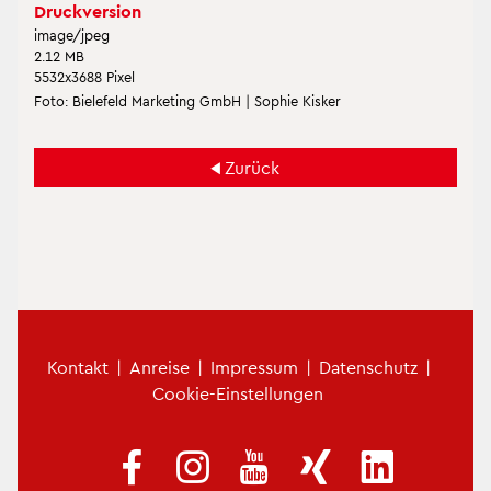
Druck­ver­si­on
image/jpeg
2.12 MB
5532x3688 Pixel
Foto: Bie­le­feld Mar­ke­ting GmbH | So­phie Kis­ker
Zu­rück
Fu­ß­zei­len­me­nü
Kon­takt
|
An­rei­se
|
Im­pres­sum
|
Da­ten­schutz
|
Coo­kie-Ein­stel­lun­gen