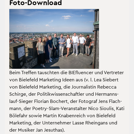
Foto-Down­load
Beim Tref­fen tausch­ten die BIEflu­en­cer und Ver­tre­ter
von Bie­le­feld Mar­ke­ting Ideen aus (v. l. Lea Sie­bert
von Bie­le­feld Mar­ke­ting, die Jour­na­lis­tin Re­bec­ca
Schir­ge, der Po­li­tik­wis­sen­schaft­ler und Her­manns­
lauf-Sie­ger Flo­ri­an Bo­chert, der Fo­to­graf Jens Flach­
mann, der Poe­try-Slam-Ver­an­stal­ter Nico Siou­lis, Kati
Böle­fahr sowie Mar­tin Kna­ben­reich von Bie­le­feld
Mar­ke­ting, der Un­ter­neh­mer Lasse Rhein­gans und
der Mu­si­ker Jan Je­sut­has).