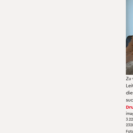
Zu 
Lei
die
suc
Dru
ima
3.2
232
Foto: