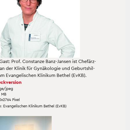
Gast: Prof. Con­stan­ze Banz-Jan­sen ist Chef­ärz­
 an der Kli­nik für Gy­nä­ko­lo­gie und Ge­burts­hil­
am Evan­ge­li­schen Kli­ni­kum Be­thel (EvKB).
ck­ver­si­on
ge/jpeg
7 MB
0x2764 Pixel
: Evan­ge­li­schen Kli­ni­kum Be­thel (EvKB)