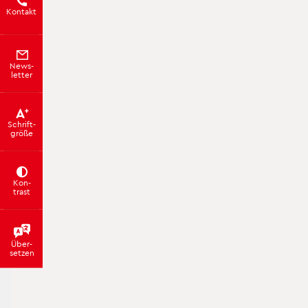
Kon­takt
News­
let­ter
Schrift­
grö­ße
Kon­
trast
Über­
set­zen