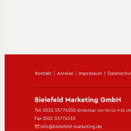
Fu­ß­zei­len­me­nü
Kon­takt
|
An­rei­se
|
Im­pres­sum
|
Da­ten­schu
Bie­le­feld Mar­ke­ting GmbH
Tel.
0521 55774555
(Er­reich­bar von Mo-Do 9-15 Uhr
Fax 0521 55774510
info@​bielefeld-​marketing.​de