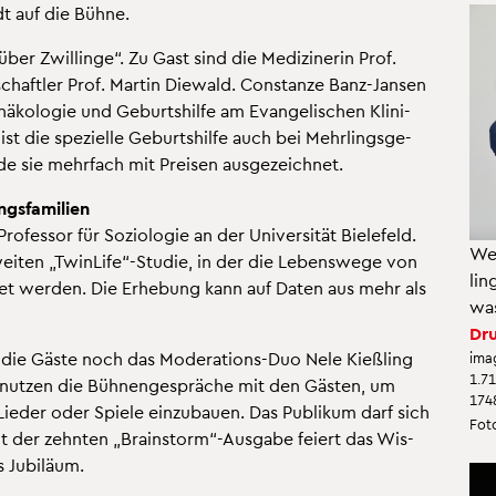
dt auf die Bühne.
 Zwil­lin­ge“. Zu Gast sind die Me­di­zi­ne­rin Prof.
schaft­ler Prof. Mar­tin Die­wald. Con­stan­ze Banz-Jan­sen
­nä­ko­lo­gie und Ge­burts­hil­fe am Evan­ge­li­schen Kli­ni­
 die spe­zi­el­le Ge­burts­hil­fe auch bei Mehr­lings­ge­
rde sie mehr­fach mit Prei­sen aus­ge­zeich­net.
s­fa­mi­li­en
fes­sor für So­zio­lo­gie an der Uni­ver­si­tät Bie­le­feld.
Wer
ei­ten „Twin­Li­fe“-Stu­die, in der die Le­bens­we­ge von
lin
­tet wer­den. Die Er­he­bung kann auf Daten aus mehr als
was
Dru
die Gäste noch das Mo­dera­ti­ons-Duo Nele Kie­ß­ling
ima
1.7
 nut­zen die Büh­nen­ge­sprä­che mit den Gäs­ten, um
174
ie­der oder Spie­le ein­zu­bau­en. Das Pu­bli­kum darf sich
Foto
t der zehn­ten „Brain­storm“-Aus­ga­be fei­ert das Wis­
 Ju­bi­lä­um.