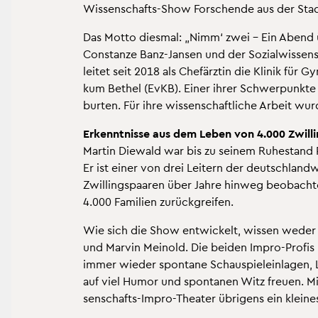
Wis­sen­schafts-Show For­schen­de aus der Sta
Das Motto dies­mal: „Nimm‘ zwei – Ein Abend über
Con­stan­ze Banz-Jan­sen und der So­zi­al­wis­sen­
lei­tet seit 2018 als Chef­ärz­tin die Kli­nik für Gy
kum Be­thel (EvKB). Einer ihrer Schwer­punk­te ist
bur­ten. Für ihre wis­sen­schaft­li­che Ar­beit wu
Er­kennt­nis­se aus dem Leben von 4.000 Zwil­ling
Mar­tin Die­wald war bis zu sei­nem Ru­he­stand Pro­
Er ist einer von drei Lei­tern der deutsch­land­w
Zwil­lings­paa­ren über Jahre hin­weg be­ob­ach
4.000 Fa­mi­li­en zu­rück­grei­fen.
Wie sich die Show ent­wi­ckelt, wis­sen weder 
und Mar­vin Mein­old. Die bei­den Impro-Pro­fis
immer wie­der spon­ta­ne Schau­spiel­ein­la­gen, L
auf viel Humor und spon­ta­nen Witz freu­en. Mi
sen­schafts-Impro-Thea­ter üb­ri­gens ein klei­nes