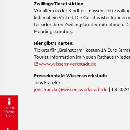
Zwil­lings-Ti­cket-Ak­ti­on
Vor allem in der Kind­heit müs­sen sich Zwil­lin­
lich mal ein Vor­teil. Die Ge­schwis­ter kön­nen si
ter oder ihren Zwil­lings­bru­der mit­neh­men. Das
Mehr­lings­kom­bos.
Hier gibt’s Kar­ten:
Ti­ckets für „Brain­storm“ kos­ten 14 Euro (er­mä
Tou­rist-In­for­ma­ti­on im Neuen Rat­haus (Nie­d
www.​wis​sens​werk​stad​t.​de
Pres­se­kon­takt Wis­sens­werk­stadt:
Jens Franz­ke
jens.​franzke@​wis​sens​werk​stad​t.​de
| Tel. 052
Tou­rist
In­for­ma­
ti­on