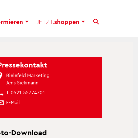
or­mie­ren
JETZT.
shop­pen
Pres­se­kon­takt
Bie­le­feld Mar­ke­ting
Jens Siek­mann
T
0521 55774701
E-Mail
oto-Down­load