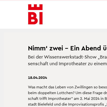
In­
Menü
Suche
halt
an­
an­
an­
sprin­
sprin­
sprin­
gen
gen
gen
Nimm‘ zwei – Ein Abend übe
Bei der Wis­sens­werk­stadt-Show „Brain
sen­schaft und Im­pro­thea­ter zu eine
18.04.2024
Was macht das Leben von Zwil­lin­gen so be­son
beim dop­pel­ten Lott­chen? Um diese Frage dr
schaft trifft Im­pro­thea­ter“ am 2. Mai 2024 in 
stadt Bie­le­feld und die Im­pro­vi­sa­ti­ons­pro­fi