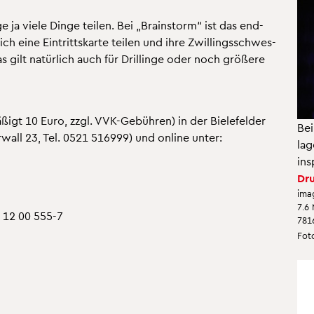
ge ja viele Dinge tei­len. Bei „Brain­storm“ ist das end­
ch eine Ein­tritts­kar­te tei­len und ihre Zwil­lings­schwes­
 gilt na­tür­lich auch für Dril­lin­ge oder noch grö­ße­re
­ßigt 10 Euro, zzgl. VVK-Ge­büh­ren) in der Bie­le­fel­der
Bei
er­wall 23, Tel. 0521 516999) und on­line unter:
la­
in­s
Dru
ima
7.6
1 12 00 555-7
781
Foto