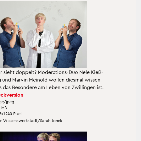
 sieht dop­pelt? Mo­dera­ti­ons-Duo Nele Kie­ß­
g und Mar­vin Mein­old wol­len dies­mal wis­sen,
 das Be­son­de­re am Leben von Zwil­lin­gen ist.
ck­ver­si­on
ge/jpeg
1 MB
8x1240 Pixel
: Wis­sens­werk­stadt/Sarah Jonek