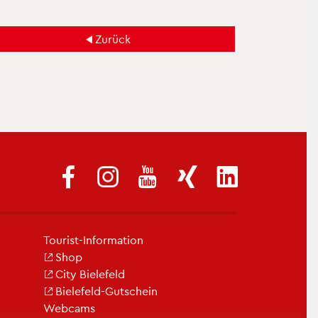
Zu­rück
Tou­rist-In­for­ma­ti­on
Shop
City Bie­le­feld
Bie­le­feld-Gut­schein
Web­cams