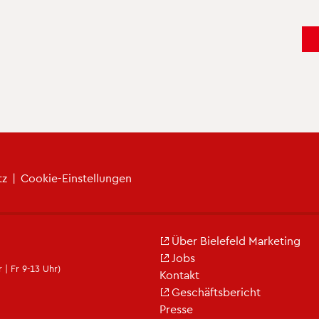
tz
|
Coo­kie-Ein­stel­lun­gen
Über Bie­le­feld Mar­ke­ting
Jobs
 | Fr 9-13 Uhr)
Kon­takt
Ge­schäfts­be­richt
Pres­se