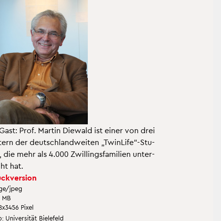
Gast: Prof. Mar­tin Die­wald ist einer von drei
­tern der deutsch­land­wei­ten „Twin­Li­fe“-Stu­
, die mehr als 4.000 Zwil­lings­fa­mi­li­en un­ter­
ht hat.
ck­ver­si­on
ge/jpeg
2 MB
8x3456 Pixel
 Uni­ver­si­tät Bie­le­feld