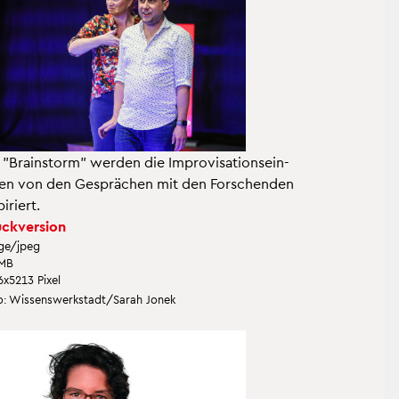
 "Brain­storm" wer­den die Im­pro­vi­sa­ti­ons­ein­
gen von den Ge­sprä­chen mit den For­schen­den
pi­riert.
ck­ver­si­on
ge/jpeg
 MB
6x5213 Pixel
: Wis­sens­werk­stadt/Sarah Jonek