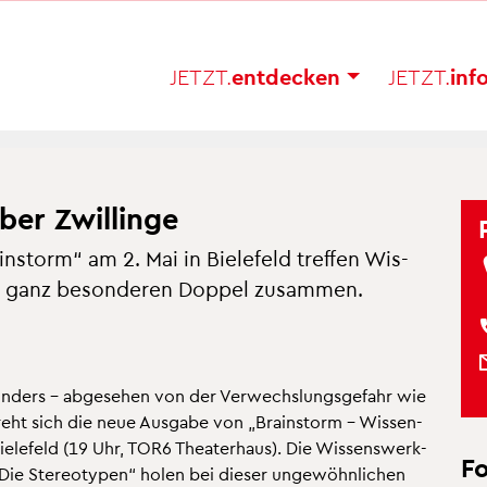
JETZT.
ent­de­cken
JETZT.
in­f
r Zwil­lin­ge
­storm“ am 2. Mai in Bie­le­feld tref­fen Wis­
m ganz be­son­de­ren Dop­pel zu­sam­men.
­ders – ab­ge­se­hen von der Ver­wechs­lungs­ge­fahr wie
eht sich die neue Aus­ga­be von „Brain­storm – Wis­sen­
Bie­le­feld (19 Uhr, TOR6 Thea­ter­haus). Die Wis­sens­werk­
F
s „Die Ste­reo­ty­pen“ holen bei die­ser un­ge­wöhn­li­chen