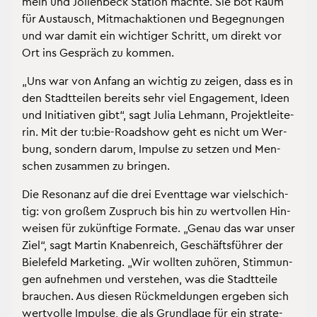
meln und Jöl­len­beck Sta­ti­on mach­te. Sie bot Raum
für Aus­tausch, Mit­mach­ak­tio­nen und Be­geg­nun­gen
und war damit ein wich­ti­ger Schritt, um di­rekt vor
Ort ins Ge­spräch zu kom­men.
„Uns war von An­fang an wich­tig zu zei­gen, dass es in
den Stadt­tei­len be­reits sehr viel En­ga­ge­ment, Ideen
und In­itia­ti­ven gibt“, sagt Julia Leh­mann, Pro­jekt­lei­te­
rin. Mit der tu:bie-Road­show geht es nicht um Wer­
bung, son­dern darum, Im­pul­se zu set­zen und Men­
schen zu­sam­men zu brin­gen.
Die Re­so­nanz auf die drei Event­ta­ge war viel­schich­
tig: von gro­ßem Zu­spruch bis hin zu wert­vol­len Hin­
wei­sen für zu­künf­ti­ge For­ma­te. „Genau das war unser
Ziel“, sagt Mar­tin Kna­ben­reich, Ge­schäfts­füh­rer der
Bie­le­feld Mar­ke­ting. „Wir woll­ten zu­hö­ren, Stim­mun­
gen auf­neh­men und ver­ste­hen, was die Stadt­tei­le
brau­chen. Aus die­sen Rück­mel­dun­gen er­ge­ben sich
wert­vol­le Im­pul­se, die als Grund­la­ge für ein stra­te­