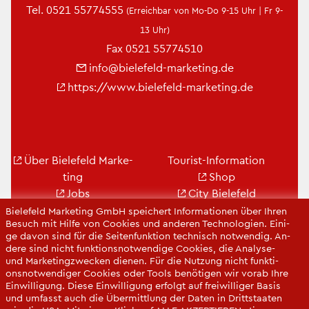
Tel.
0521 55774555
(Er­reich­bar von Mo-Do 9-15 Uhr | Fr 9-
13 Uhr)
Fax 0521 55774510
info@​bielefeld-​marketing.​de
https://​www.​bielefeld-​marketing.​de
Über Bie­le­feld Mar­ke­
Tou­rist-In­for­ma­ti­on
ting
Shop
Jobs
City Bie­le­feld
Kon­takt
Bie­le­feld-Gut­schein
Bie­le­feld Mar­ke­ting GmbH spei­chert In­for­ma­tio­nen über Ihren
Be­such mit Hilfe von Coo­kies und an­de­ren Tech­no­lo­gi­en. Ei­ni­
Ge­schäfts­be­richt
Web­cams
ge davon sind für die Sei­ten­funk­ti­on tech­nisch not­wen­dig. An­
Pres­se
de­re sind nicht funk­ti­ons­not­wen­di­ge Coo­kies, die Ana­ly­se-
und Mar­ke­ting­zwe­cken die­nen. Für die Nut­zung nicht funk­ti­
ons­not­wen­di­ger Coo­kies oder Tools be­nö­ti­gen wir vorab Ihre
Ein­wil­li­gung. Diese Ein­wil­li­gung er­folgt auf frei­wil­li­ger Basis
und um­fasst auch die Über­mitt­lung der Daten in Dritt­staa­ten