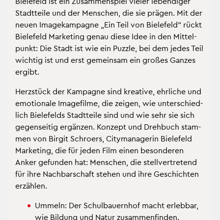
Bie­le­feld ist ein Zu­sam­men­spiel vie­ler le­ben­di­ger
Stadt­tei­le und der Men­schen, die sie prä­gen. Mit der
neuen Image­kam­pa­gne „Ein Teil von Bie­le­feld“ rückt
Bie­le­feld Mar­ke­ting genau diese Idee in den Mit­tel­
punkt: Die Stadt ist wie ein Puz­zle, bei dem jedes Teil
wich­tig ist und erst ge­mein­sam ein gro­ßes Gan­zes
er­gibt.
Herz­stück der Kam­pa­gne sind krea­ti­ve, ehr­li­che und
emo­tio­na­le Image­fil­me, die zei­gen, wie un­ter­schied­
lich Bie­le­felds Stadt­tei­le sind und wie sehr sie sich
ge­gen­sei­tig er­gän­zen. Kon­zept und Dreh­buch stam­
men von Bir­git Schro­ers, Ci­ty­ma­na­ge­rin Bie­le­feld
Mar­ke­ting, die für jeden Film einen be­son­de­ren
Anker ge­fun­den hat: Men­schen, die stell­ver­tre­tend
für ihre Nach­bar­schaft ste­hen und ihre Ge­schich­ten
er­zäh­len.
Um­meln: Der Schul­bau­ern­hof macht er­leb­bar,
wie Bil­dung und Natur zu­sam­men­fin­den.