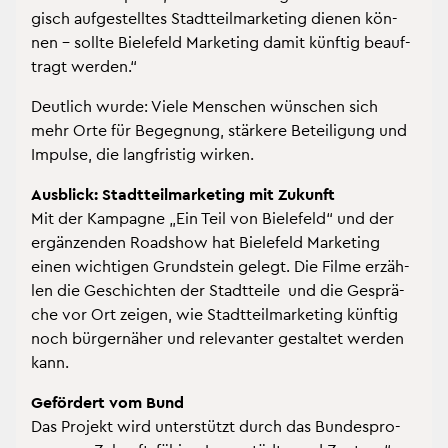
gisch auf­ge­stell­tes Stadt­teil­mar­ke­ting die­nen kön­
nen – soll­te Bie­le­feld Mar­ke­ting damit künf­tig be­auf­
tragt wer­den.“
Deut­lich wurde: Viele Men­schen wün­schen sich
mehr Orte für Be­geg­nung, stär­ke­re Be­tei­li­gung und
Im­pul­se, die lang­fris­tig wir­ken.
Aus­blick: Stadt­teil­mar­ke­ting mit Zu­kunft
Mit der Kam­pa­gne „Ein Teil von Bie­le­feld“ und der
er­gän­zen­den Road­show hat Bie­le­feld Mar­ke­ting
einen wich­ti­gen Grund­stein ge­legt. Die Filme er­zäh­
len die Ge­schich­ten der Stadt­tei­le und die Ge­sprä­
che vor Ort zei­gen, wie Stadt­teil­mar­ke­ting künf­tig
noch bür­ger­nä­her und re­le­van­ter ge­stal­tet wer­den
kann.
Ge­för­dert vom Bund
Das Pro­jekt wird un­ter­stützt durch das Bun­des­pro­