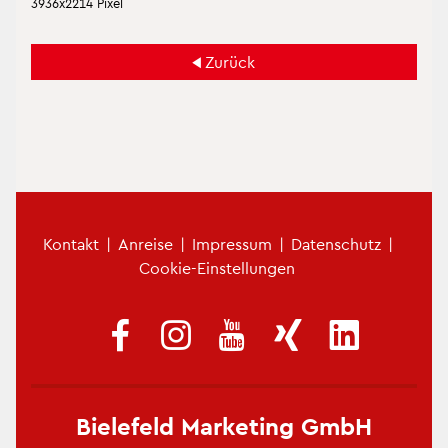
3936x2214 Pixel
Zu­rück
Fu­ß­zei­len­me­nü
Kon­takt
|
An­rei­se
|
Im­pres­sum
|
Da­ten­schutz
|
Coo­kie-Ein­stel­lun­gen
Bie­le­feld Mar­ke­ting GmbH