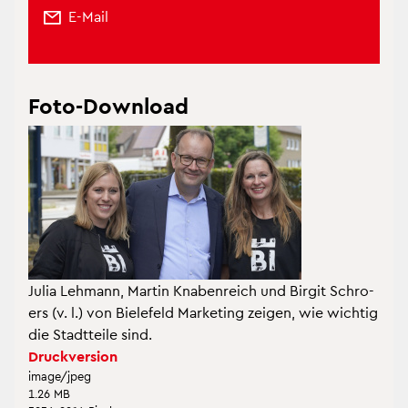
E-Mail
Foto-Down­load
Julia Leh­mann, Mar­tin Kna­ben­reich und Bir­git Schro­
ers (v. l.) von Bie­le­feld Mar­ke­ting zei­gen, wie wich­tig
die Stadt­tei­le sind.
Druck­ver­si­on
image/jpeg
1.26 MB