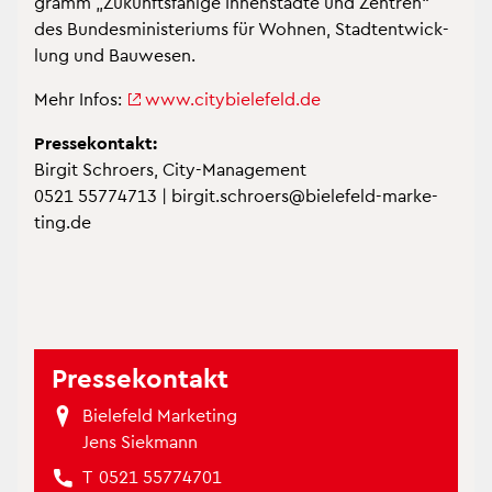
gramm „Zu­kunfts­fä­hi­ge In­nen­städ­te und Zen­tren“
des Bun­des­mi­nis­te­ri­ums für Woh­nen, Stadt­ent­wick­
lung und Bau­we­sen.
Mehr Infos:
www.​cit​ybie​lefe​ld.​de
Pres­se­kon­takt:
Bir­git Schro­ers, City-Ma­nage­ment
0521 55774713 | bir­git.​schroers@​bielefeld-mar­ke­
ting.de
Pres­se­kon­takt
Bie­le­feld Mar­ke­ting
Jens Siek­mann
T
0521 55774701