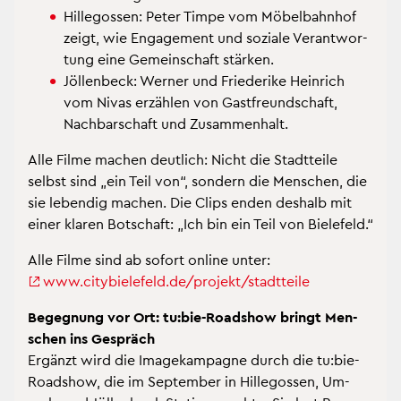
Hil­le­go­s­sen: Peter Timpe vom Mö­bel­bahn­hof
zeigt, wie En­ga­ge­ment und so­zia­le Ver­ant­wor­
tung eine Ge­mein­schaft stär­ken.
Jöl­len­beck: Wer­ner und Frie­de­ri­ke Hein­rich
vom Nivas er­zäh­len von Gast­freund­schaft,
Nach­bar­schaft und Zu­sam­men­halt.
Alle Filme ma­chen deut­lich: Nicht die Stadt­tei­le
selbst sind „ein Teil von“, son­dern die Men­schen, die
sie le­ben­dig ma­chen. Die Clips enden des­halb mit
einer kla­ren Bot­schaft: „Ich bin ein Teil von Bie­le­feld.“
Alle Filme sind ab so­fort on­line unter:
www.​cit​ybie​lefe​ld.​de/​projekt/​stadtteile
Be­geg­nung vor Ort: tu:bie-Road­show bringt Men­
schen ins Ge­spräch
Er­gänzt wird die Image­kam­pa­gne durch die tu:bie-
Road­show, die im Sep­tem­ber in Hil­le­go­s­sen, Um­