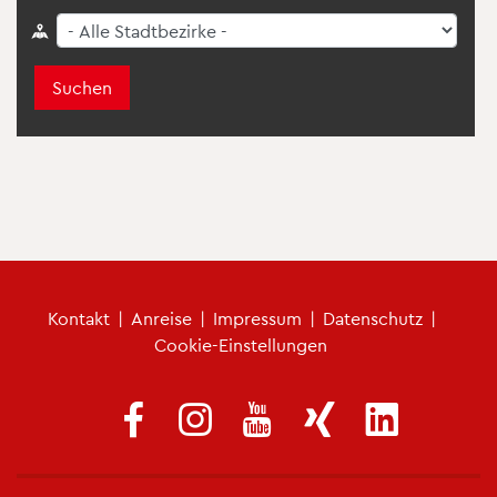
Suchen
Fu­ß­zei­len­me­nü
Kon­takt
|
An­rei­se
|
Im­pres­sum
|
Da­ten­schutz
|
Coo­kie-Ein­stel­lun­gen