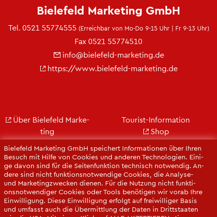
Bie­le­feld Mar­ke­ting GmbH
Tel.
0521 55774555
(Er­reich­bar von Mo-Do 9-15 Uhr | Fr 9-13 Uhr)
Fax 0521 55774510
info@​bielefeld-​marketing.​de
https://​www.​bielefeld-​marketing.​de
Über Bie­le­feld Mar­ke­
Tou­rist-In­for­ma­ti­on
ting
Shop
Jobs
City Bie­le­feld
Bie­le­feld Mar­ke­ting GmbH spei­chert In­for­ma­tio­nen über Ihren
Kon­takt
Bie­le­feld-Gut­schein
Be­such mit Hilfe von Coo­kies und an­de­ren Tech­no­lo­gi­en. Ei­ni­
ge davon sind für die Sei­ten­funk­ti­on tech­nisch not­wen­dig. An­
Ge­schäfts­be­richt
Web­cams
de­re sind nicht funk­ti­ons­not­wen­di­ge Coo­kies, die Ana­ly­se-
Pres­se
und Mar­ke­ting­zwe­cken die­nen. Für die Nut­zung nicht funk­ti­
ons­not­wen­di­ger Coo­kies oder Tools be­nö­ti­gen wir vorab Ihre
Ein­wil­li­gung. Diese Ein­wil­li­gung er­folgt auf frei­wil­li­ger Basis
und um­fasst auch die Über­mitt­lung der Daten in Dritt­staa­ten