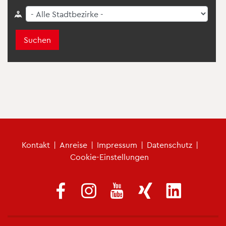
Suchen
Fu­ß­zei­len­me­nü
Kon­takt
|
An­rei­se
|
Im­pres­sum
|
Da­ten­schutz
|
Coo­kie-Ein­stel­lun­gen