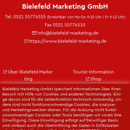
Bie­le­feld Mar­ke­ting GmbH
Tel.
0521 55774555
(Er­reich­bar von Mo-Do 9-15 Uhr | Fr 9-13 Uhr)
Fax 0521 55774510
info@​bielefeld-​marketing.​de
https://​www.​bielefeld-​marketing.​de
Über Bie­le­feld Mar­ke­
Tou­rist-In­for­ma­ti­on
ting
Shop
Jobs
City Bie­le­feld
Bie­le­feld Mar­ke­ting GmbH spei­chert In­for­ma­tio­nen über Ihren
Kon­takt
Bie­le­feld-Gut­schein
Be­such mit Hilfe von Coo­kies und an­de­ren Tech­no­lo­gi­en. Ei­ni­
ge davon sind für die Sei­ten­funk­ti­on tech­nisch not­wen­dig. An­
Ge­schäfts­be­richt
Web­cams
de­re sind nicht funk­ti­ons­not­wen­di­ge Coo­kies, die Ana­ly­se-
Pres­se
und Mar­ke­ting­zwe­cken die­nen. Für die Nut­zung nicht funk­ti­
ons­not­wen­di­ger Coo­kies oder Tools be­nö­ti­gen wir vorab Ihre
Ein­wil­li­gung. Diese Ein­wil­li­gung er­folgt auf frei­wil­li­ger Basis
und um­fasst auch die Über­mitt­lung der Daten in Dritt­staa­ten