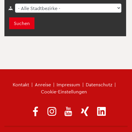
Suchen
Fu­ß­zei­len­me­nü
Kon­takt
|
An­rei­se
|
Im­pres­sum
|
Da­ten­schutz
|
Coo­kie-Ein­stel­lun­gen