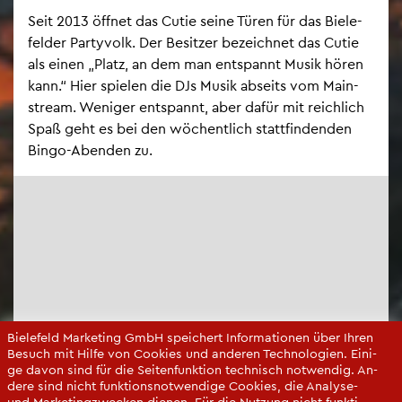
Seit 2013 öff­net das Cutie seine Türen für das Bie­le­
fel­der Par­ty­volk. Der Be­sit­zer be­zeich­net das Cutie
als einen „Platz, an dem man ent­spannt Musik hören
kann.“ Hier spie­len die DJs Musik ab­seits vom Main­
stream. We­ni­ger ent­spannt, aber dafür mit reich­lich
Spaß geht es bei den wö­chent­lich statt­fin­den­den
Bingo-Aben­den zu.
Bie­le­feld Mar­ke­ting GmbH spei­chert In­for­ma­tio­nen über Ihren
Be­such mit Hilfe von Coo­kies und an­de­ren Tech­no­lo­gi­en. Ei­ni­
ge davon sind für die Sei­ten­funk­ti­on tech­nisch not­wen­dig. An­
de­re sind nicht funk­ti­ons­not­wen­di­ge Coo­kies, die Ana­ly­se-
und Mar­ke­ting­zwe­cken die­nen. Für die Nut­zung nicht funk­ti­