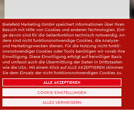
Bie­le­feld Mar­ke­ting GmbH spei­chert In­for­ma­tio­nen über Ihren
Be­such mit Hilfe von Coo­kies und an­de­ren Tech­no­lo­gi­en. Ei­ni­
ge davon sind für die Sei­ten­funk­ti­on tech­nisch not­wen­dig. An­
de­re sind nicht funk­ti­ons­not­wen­di­ge Coo­kies, die Ana­ly­se-
und Mar­ke­ting­zwe­cken die­nen. Für die Nut­zung nicht funk­ti­
ons­not­wen­di­ger Coo­kies oder Tools be­nö­ti­gen wir vorab Ihre
Ein­wil­li­gung. Diese Ein­wil­li­gung er­folgt auf frei­wil­li­ger Basis
und um­fasst auch die Über­mitt­lung der Daten in Dritt­staa­ten
wie die USA. Mit einem Klick auf ALLE AK­ZEP­TIE­REN stim­men
Sie dem Ein­satz der nicht funk­ti­ons­not­wen­di­gen Coo­kies zu.
Sie kön­nen Ihre Ein­wil­li­gung über die COO­KIE-EIN­STEL­LUN­
ALLE AKZEPTIEREN
GEN je­der­zeit än­dern oder mit Wir­kung für die Zu­kunft wi­der­
ru­fen.
+
COOKIE EINSTELLUNGEN
Da­ten­schut­z­er­klä­rung
−
ALLES VERWEIGERN
Im­pres­sum
Leaf­let
| ©
Open­Street­Map
con­tri­bu­tors