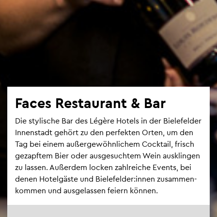
Faces Re­stau­rant & Bar
Die sty­li­sche Bar des Lé­gè­re Ho­tels in der Bie­le­fel­der
In­nen­stadt ge­hört zu den per­fek­ten Orten, um den
Tag bei einem au­ßer­ge­wöhn­li­chem Cock­tail, frisch
ge­zapf­tem Bier oder aus­ge­such­tem Wein aus­klin­gen
zu las­sen. Au­ßer­dem lo­cken zahl­rei­che Events, bei
denen Ho­tel­gäs­te und Bie­le­fel­der:innen zu­sam­men­
kom­men und aus­ge­las­sen fei­ern kön­nen.