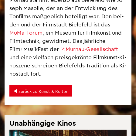
seph Ma­sol­le, der an der Ent­wick­lung des
Ton­films ma­ß­geb­lich be­tei­ligt war. Den bei­
den und der Film­stadt Bie­le­feld ist das
MuMa-Forum
, ein Mu­se­um für Film­kunst und
Film­tech­nik, ge­wid­met. Das jähr­li­che
Film+Mu­sik­Fest der
Mur­n­au-Ge­sell­schaft
und eine viel­fach preis­ge­krön­te Film­kunst-Ki­
no­sze­ne schrei­ben Bie­le­felds Tra­di­ti­on als Ki­
no­stadt fort.
zu­rück zu Kunst & Kul­tur
Un­ab­hän­gi­ge Kinos