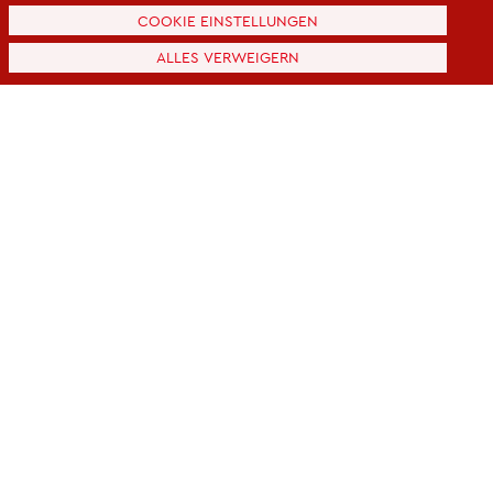
ru­fen.
COOKIE EINSTELLUNGEN
Da­ten­schut­z­er­klä­rung
ALLES VERWEIGERN
Im­pres­sum
© An­dre­as Frücht
Licht­werk Kino
Art­house-Kino
Kino spe­zi­al