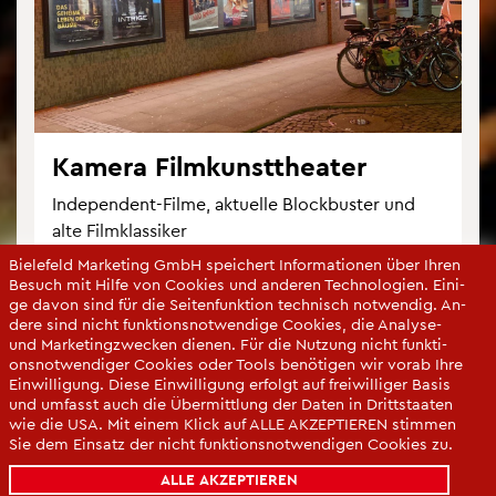
Ka­me­ra Film­kunst­thea­ter
In­de­pen­dent-Filme, ak­tu­el­le Block­bus­ter und
alte Film­klas­si­ker
Bie­le­feld Mar­ke­ting GmbH spei­chert In­for­ma­tio­nen über Ihren
Be­such mit Hilfe von Coo­kies und an­de­ren Tech­no­lo­gi­en. Ei­ni­
ge davon sind für die Sei­ten­funk­ti­on tech­nisch not­wen­dig. An­
de­re sind nicht funk­ti­ons­not­wen­di­ge Coo­kies, die Ana­ly­se-
und Mar­ke­ting­zwe­cken die­nen. Für die Nut­zung nicht funk­ti­
ons­not­wen­di­ger Coo­kies oder Tools be­nö­ti­gen wir vorab Ihre
Ein­wil­li­gung. Diese Ein­wil­li­gung er­folgt auf frei­wil­li­ger Basis
und um­fasst auch die Über­mitt­lung der Daten in Dritt­staa­ten
wie die USA. Mit einem Klick auf ALLE AK­ZEP­TIE­REN stim­men
Sie dem Ein­satz der nicht funk­ti­ons­not­wen­di­gen Coo­kies zu.
Sie kön­nen Ihre Ein­wil­li­gung über die COO­KIE-EIN­STEL­LUN­
ALLE AKZEPTIEREN
GEN je­der­zeit än­dern oder mit Wir­kung für die Zu­kunft wi­der­