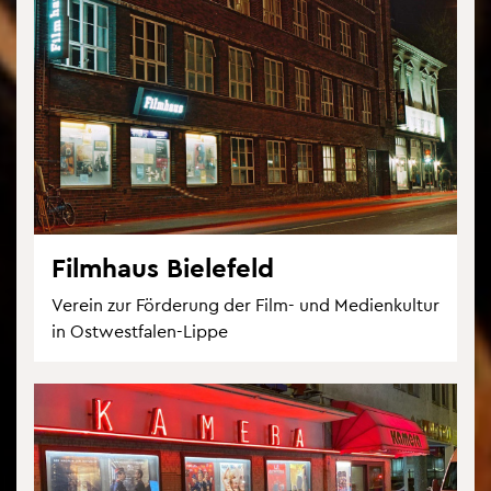
Film­haus Bie­le­feld
Ver­ein zur För­de­rung der Film- und Me­di­en­kul­tur
in Ost­west­fa­len-Lippe