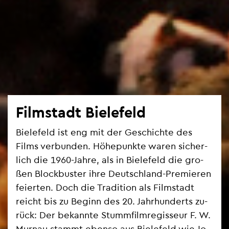
Film­stadt Bie­le­feld
Bie­le­feld ist eng mit der Ge­schich­te des
Films ver­bun­den. Hö­he­punk­te waren si­cher­
lich die 1960-Jahre, als in Bie­le­feld die gro­
ßen Block­bus­ter ihre Deutsch­land-Pre­mie­ren
fei­er­ten. Doch die Tra­di­ti­on als Film­stadt
reicht bis zu Be­ginn des 20. Jahr­hun­derts zu­
rück: Der be­kann­te Stumm­film­re­gis­seur F. W.
Mur­n­au stammt eben­so aus Bie­le­feld wie Jo­