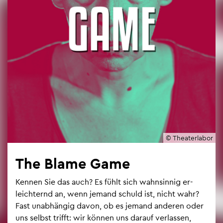
© Thea­ter­la­bor
The Blame Game
Ken­nen Sie das auch? Es fühlt sich wahn­sin­nig er­
leich­ternd an, wenn je­mand schuld ist, nicht wahr?
Fast un­ab­hän­gig davon, ob es je­mand an­de­ren oder
uns selbst trifft: wir kön­nen uns dar­auf ver­las­sen,