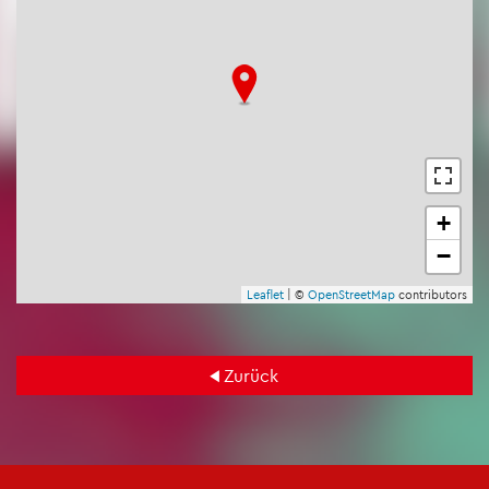
+
−
Leaf­let
| ©
Open­Street­Map
con­tri­bu­tors
Zu­rück