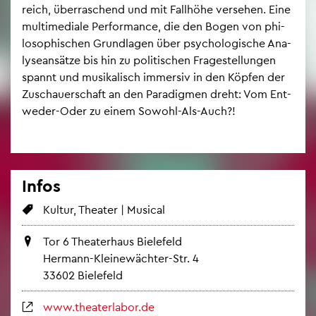
reich, über­ra­schend und mit Fall­hö­he ver­se­hen. Eine
mul­ti­me­dia­le Per­for­mance, die den Bogen von phi­
lo­so­phi­schen Grund­la­gen über psy­cho­lo­gi­sche Ana­
ly­se­an­sät­ze bis hin zu po­li­ti­schen Fra­ge­stel­lun­gen
spannt und mu­si­ka­lisch im­mer­siv in den Köp­fen der
Zu­schau­er­schaft an den Pa­ra­dig­men dreht: Vom Ent­
we­der-Oder zu einem So­wohl-Als-Auch?!
Infos
Kul­tur, Thea­ter | Mu­si­cal
Tor 6 Thea­ter­haus Bie­le­feld
Her­mann-Klei­ne­wäch­ter-Str. 4
33602 Bie­le­feld
www.​the​ater​labo​r.​de