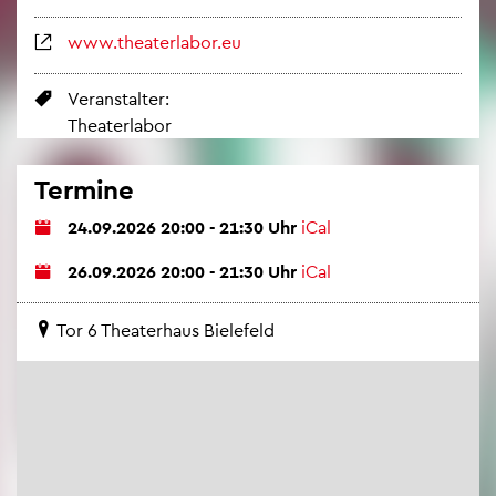
www.​the​ater​labo​r.​eu
Ver­an­stal­ter:
Thea­ter­la­bor
Ter­mi­ne
24.09.2026 20:00 - 21:30 Uhr
iCal
26.09.2026 20:00 - 21:30 Uhr
iCal
Tor 6 Thea­ter­haus Bie­le­feld