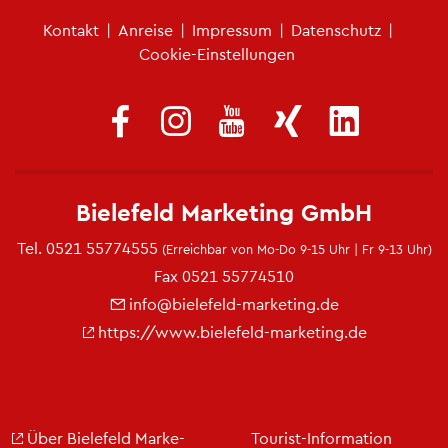
Fu­ß­zei­len­me­nü
Kon­takt
|
An­rei­se
|
Im­pres­sum
|
Da­ten­schutz
|
Coo­kie-Ein­stel­lun­gen
Bie­le­feld Mar­ke­ting GmbH
Tel.
0521 55774555
(Er­reich­bar von Mo-Do 9-15 Uhr | Fr 9-13 Uhr)
Fax 0521 55774510
info@​bielefeld-​marketing.​de
https://​www.​bielefeld-​marketing.​de
Über Bie­le­feld Mar­ke­
Tou­rist-In­for­ma­ti­on