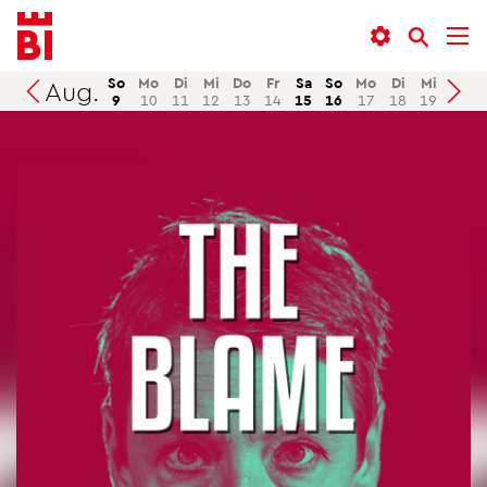
In­
Menü
Suche
halt
an­
an­
an­
sprin­
sprin­
So
Mo
Di
Mi
Do
Fr
Sa
So
Mo
Di
Mi
Do
Aug.
Suchen
9
10
11
12
13
14
15
16
17
18
19
20
sprin­
gen
gen
gen