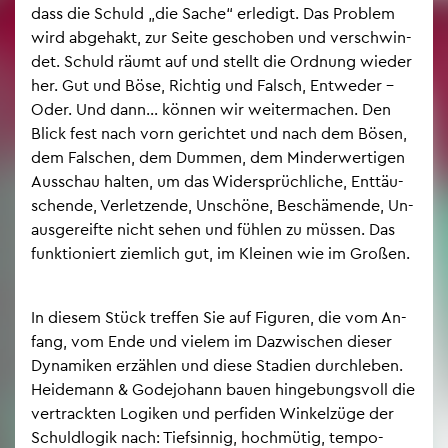
dass die Schuld „die Sache“ er­le­digt. Das Pro­blem
wird ab­ge­hakt, zur Seite ge­scho­ben und ver­schwin­
det. Schuld räumt auf und stellt die Ord­nung wie­der
her. Gut und Böse, Rich­tig und Falsch, Ent­we­der –
Oder. Und dann… kön­nen wir wei­ter­ma­chen. Den
Blick fest nach vorn ge­rich­tet und nach dem Bösen,
dem Fal­schen, dem Dum­men, dem Min­der­wer­ti­gen
Aus­schau hal­ten, um das Wi­der­sprüch­li­che, Ent­täu­
schen­de, Ver­let­zen­de, Un­schö­ne, Be­schä­men­de, Un­
aus­ge­reif­te nicht sehen und füh­len zu müs­sen. Das
funk­tio­niert ziem­lich gut, im Klei­nen wie im Gro­ßen.
In die­sem Stück tref­fen Sie auf Fi­gu­ren, die vom An­
fang, vom Ende und vie­lem im Da­zwi­schen die­ser
Dy­na­mi­ken er­zäh­len und diese Sta­di­en durch­le­ben.
Hei­de­mann & Go­de­jo­hann bauen hin­ge­bungs­voll die
ver­track­ten Lo­gi­ken und per­fi­den Win­kel­zü­ge der
Schuld­lo­gik nach: Tief­sin­nig, hoch­mü­tig, tem­po­