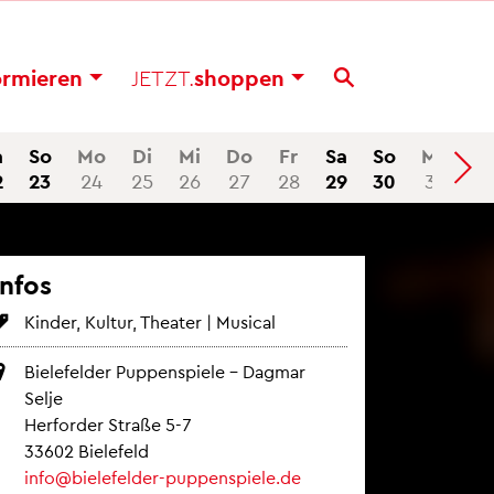
or­mie­ren
JETZT.
shop­pen
a
So
Mo
Di
Mi
Do
Fr
Sa
So
Mo
2
23
24
25
26
27
28
29
30
31
Infos
Kin­der, Kul­tur, Thea­ter | Mu­si­cal
Bie­le­fel­der Pup­pen­spie­le – Dag­mar
Selje
Her­for­der Stra­ße 5-7
33602 Bie­le­feld
info@​bielefelder-​pup​pens​piel​e.​de