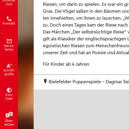
Rie­sen, um darin zu spie­len. Es war ein gr
ti­on
Gras. Die Vögel saßen in den Bäu­men und s
len in­ne­hiel­ten, um ihnen zu lau­schen. „
Kon­takt
zu. Doch eines Tages kam der Riese nach H
Das Mär­chen „Der selbst­süch­ti­ge Ries
gilt als Klas­si­ker der eng­lisch­spra­chi­ge
ego­is­ti­schen Rie­sen zum Men­schen­freund
News­
let­ter
un­se­rer Zeit und hat an Poe­sie und Ak­tua­li
Für Kin­der ab 4 Jah­ren
Schrift­
grö­ße
Bie­le­fel­der Pup­pen­spie­le – Dag­mar Se
Kon­
trast
Über­
set­zen