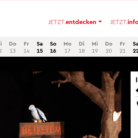
JETZT.
ent­de­cken
JETZT.
in­f
i
Do
Fr
Sa
So
Mo
Di
Mi
Do
Fr
S
2
13
14
15
16
17
18
19
20
21
2