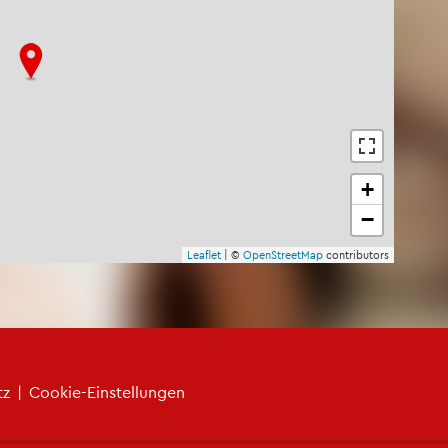
+
−
Leaf­let
| ©
Open­Street­Map
con­tri­bu­tors
tz
|
Coo­kie-Ein­stel­lun­gen