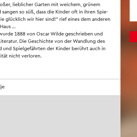
o­ßer, lieb­li­cher Gar­ten mit wei­chem, grü­nem
an­gen so süß, dass die Kin­der oft in ihren Spie­
Wie glück­lich wir hier sind!“ rief eines dem an­de­ren
aus ...
e“ wurde 1888 von Oscar Wilde ge­schrie­ben und
n Li­te­ra­tur. Die Ge­schich­te von der Wand­lung des
 und Spiel­ge­fähr­ten der Kin­der be­rührt auch in
­tät nicht ver­lo­ren.
lje