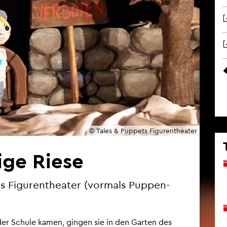
© Tales & Pup­pets Fi­gu­ren­thea­ter
i­ge Riese
 Fi­gu­ren­thea­ter (vor­mals Pup­pen­
er Schu­le kamen, gin­gen sie in den Gar­ten des