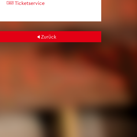
Ti­cket­ser­vice
Zu­rück