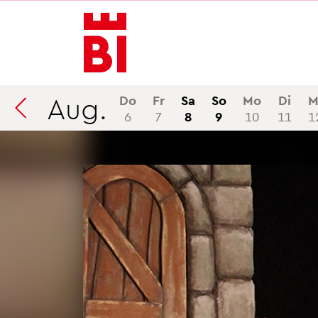
In­
Menü
Suche
halt
an­
an­
an­
sprin­
sprin­
sprin­
gen
gen
gen
Aug.
Do
Fr
Sa
So
Mo
Di
M
6
7
8
9
10
11
1