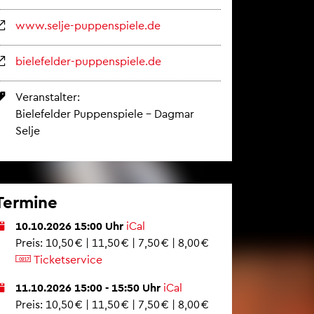
www.​selje-​pup​pens​piel​e.​de
bie­le­fel­der-pup­pen­spie­le.de
Ver­an­stal­ter:
Bie­le­fel­der Pup­pen­spie­le – Dag­mar
Selje
Ter­mi­ne
10.10.2026 15:00 Uhr
iCal
Preis: 10,50 € | 11,50 € | 7,50 € | 8,00 €
Ti­cket­ser­vice
11.10.2026 15:00 - 15:50 Uhr
iCal
Preis: 10,50 € | 11,50 € | 7,50 € | 8,00 €