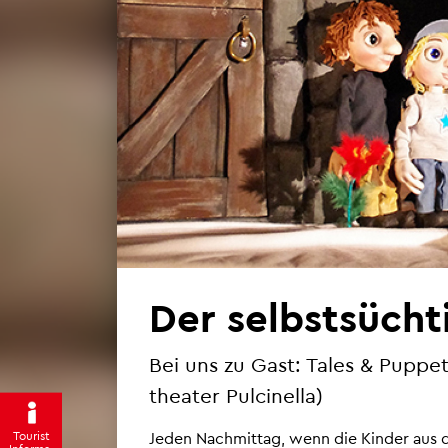
Der selbst­süch­t
Bei uns zu Gast: Tales & Pup­pets
thea­ter Pulci­nella)
Tou­rist
Jeden Nach­mit­tag, wenn die Kin­der aus d
In­for­ma­