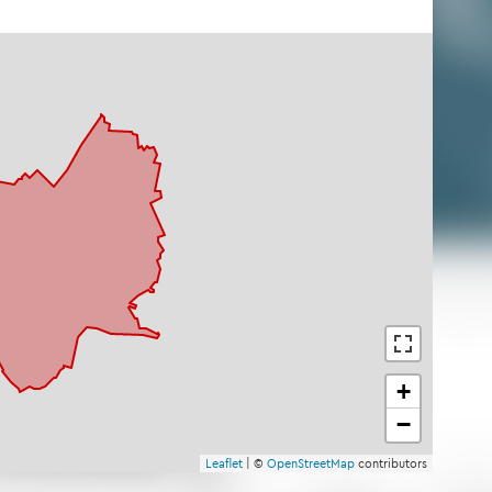
+
−
Leaf­let
| ©
Open­Street­Map
con­tri­bu­tors