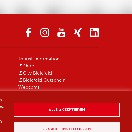
Tou­rist-In­for­ma­ti­on
Shop
City Bie­le­feld
Bie­le­feld-Gut­schein
Web­cams
n.
na­
ALLE AKZEPTIEREN
in
i­
COOKIE EINSTELLUNGEN