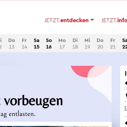
JETZT.
ent­de­cken
JETZT.
in­f
i
Do
Fr
Sa
So
Mo
Di
Mi
Do
Fr
S
2
13
14
15
16
17
18
19
20
21
2