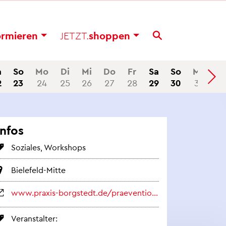
or­mie­ren
JETZT.
shop­pen
a
So
Mo
Di
Mi
Do
Fr
Sa
So
Mo
2
23
24
25
26
27
28
29
30
31
Infos
So­zia­les, Work­shops
Bie­le­feld-Mitte
www.​praxis-​borgstedt.​de/​pra​even​tion​sang​ebot​e#​eltern-​familien
Ver­an­stal­ter: