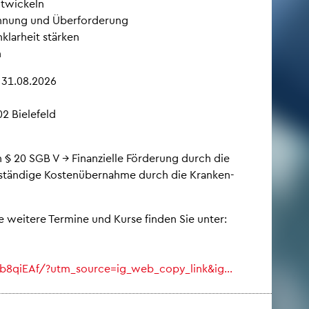
t­wi­ckeln
an­nung und Über­for­de­rung
­klar­heit stär­ken
n
t: 31.08.2026
2 Bie­le­feld
ach § 20 SGB V → Fi­nan­zi­el­le För­de­rung durch die
ll­stän­di­ge Kos­ten­über­nah­me durch die Kran­ken­
e wei­te­re Ter­mi­ne und Kurse fin­den Sie unter:
b8q​iEAf/?​utm_​source=ig_​web_​copy_​link&​ig…