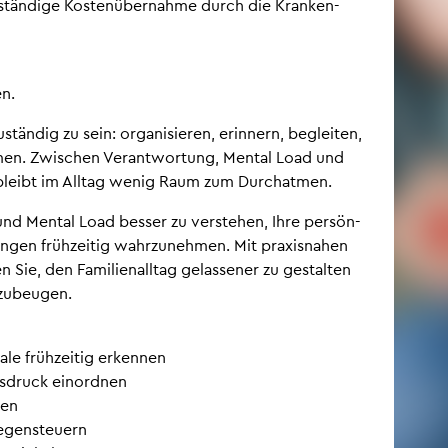
ll­stän­di­ge Kos­ten­über­nah­me durch die Kran­ken­
en.
tän­dig zu sein: or­ga­ni­sie­ren, er­in­nern, be­glei­ten,
m­men. Zwi­schen Ver­ant­wor­tung, Men­tal Load und
leibt im All­tag wenig Raum zum Durch­at­men.
 und Men­tal Load bes­ser zu ver­ste­hen, Ihre per­sön­
n­gen früh­zei­tig wahr­zu­neh­men. Mit pra­xis­na­hen
 Sie, den Fa­mi­li­en­all­tag ge­las­se­ner zu ge­stal­ten
zu­beu­gen.
­le früh­zei­tig er­ken­nen
s­druck ein­ord­nen
­zen
­gen­steu­ern