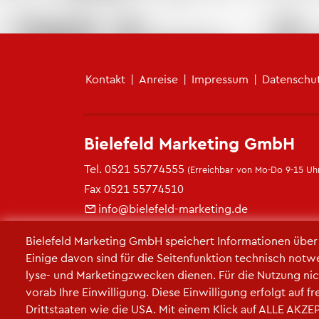
Fu­ß­zei­len­me­nü
Kon­takt
|
An­rei­se
|
Im­pres­sum
|
Da­ten­schu
Bie­le­feld Mar­ke­ting GmbH
Tel.
0521 55774555
(Er­reich­bar von Mo-Do 9-15 Uhr
Fax 0521 55774510
info@​bielefeld-​marketing.​de
https://​www.​bielefeld-​marketing.​de
Bie­le­feld Mar­ke­ting GmbH spei­chert In­for­ma­tio­nen übe
Ei­ni­ge davon sind für die Sei­ten­funk­ti­on tech­nisch not­w
ly­se- und Mar­ke­ting­zwe­cken die­nen. Für die Nut­zung nic
vorab Ihre Ein­wil­li­gung. Diese Ein­wil­li­gung er­folgt auf 
Dritt­staa­ten wie die USA. Mit einem Klick auf ALLE AK­ZEP­