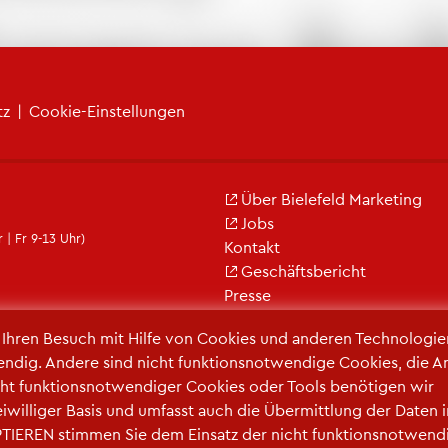
tz
|
Coo­kie-Ein­stel­lun­gen
Über Bie­le­feld Mar­ke­ting
Jobs
 | Fr 9-13 Uhr)
Kon­takt
Ge­schäfts­be­richt
Pres­se
r Ihren Be­such mit Hilfe von Coo­kies und an­de­ren Tech­no­lo­gi­e
en­dig. An­de­re sind nicht funk­ti­ons­not­wen­di­ge Coo­kies, die A
ht funk­ti­ons­not­wen­di­ger Coo­kies oder Tools be­nö­ti­gen wir
frei­wil­li­ger Basis und um­fasst auch die Über­mitt­lung der Daten 
TIE­REN stim­men Sie dem Ein­satz der nicht funk­ti­ons­not­wen­d