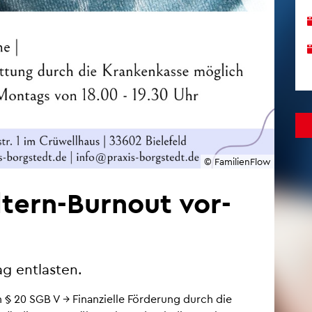
© Fa­mi­li­en­Flow
El­tern-Bur­nout vor­
tag ent­las­ten.
ach § 20 SGB V → Fi­nan­zi­el­le För­de­rung durch die