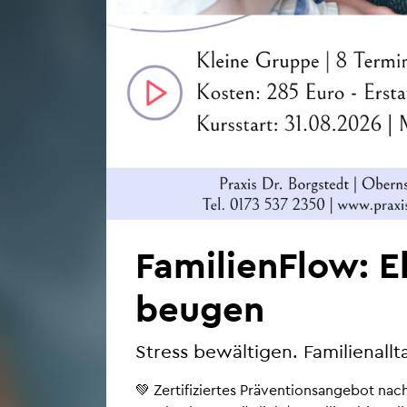
Fa­mi­li­en­Flow: 
beu­gen
Stress be­wäl­ti­gen. Fa­mi­li­en­all­
💚 Zer­ti­fi­zier­tes Prä­ven­ti­ons­an­ge­bot n