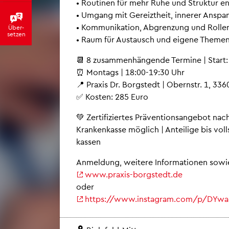
• Rou­ti­nen für mehr Ruhe und Struk­tur en
• Um­gang mit Ge­reizt­heit, in­ne­rer An­sp
• Kom­mu­ni­ka­ti­on, Ab­gren­zung und Rol­len
Über­
set­zen
• Raum für Aus­tausch und ei­ge­ne The­me
📆 8 zu­sam­men­hän­gen­de Ter­mi­ne | Star
⏰ Mon­tags | 18:00-19:30 Uhr
📍 Pra­xis Dr. Borgstedt | Obern­str. 1, 3360
✅ Kos­ten: 285 Euro
💚 Zer­ti­fi­zier­tes Prä­ven­ti­ons­an­ge­bot n
Kran­ken­kas­se mög­lich | An­tei­li­ge bis vo
kas­sen
An­mel­dung, wei­te­re In­for­ma­tio­nen sowi
www.​praxis-​borgstedt.​de
oder
https://​www.​instagram.​com/​p/​DYw​a