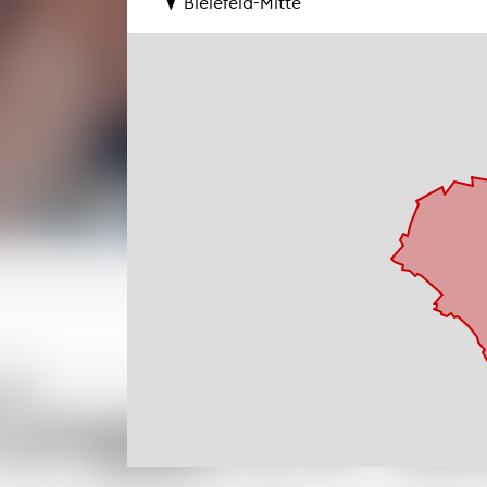
Bie­le­feld-Mitte