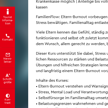
Kran­ken­kas­se mög­lich | An­tei­li­ge bis vo
kas­sen
Fa­mi­li­en­Flow: El­tern-Bur­nout vor­beu­gen
Tou­rist
In­for­ma­
Stress be­wäl­ti­gen. Fa­mi­li­en­all­tag ent­las­t
ti­on
Viele El­tern ken­nen das Ge­fühl, stän­dig zu­s
funk­tio­nie­ren und selbst oft zu­letzt ko
Kon­takt
dem Wunsch, allem ge­recht zu wer­den, b
Die­ser Kurs un­ter­stützt Sie dabei, Stress
News­
li­chen Res­sour­cen zu stär­ken und Be­las­tu
let­ter
Übun­gen und hilf­rei­chen Stra­te­gi­en ler­nen
und lang­fris­tig einem El­tern-Bur­nout vor­
Schrift­
In­hal­te des Kur­ses:
grö­ße
• El­tern-Bur­nout ver­ste­hen und Warn­si­gna
• Stress, Men­tal Load und Ver­ant­wor­tung
• Selbst­für­sor­ge im Fa­mi­li­en­all­tag um­set
Kon­
trast
• Be­las­tungs­gren­zen wahr­neh­men und ge