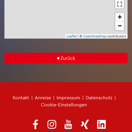
+
−
Leaf­let
| ©
Open­Street­Map
con­tri­bu­tors
Zu­rück
Fu­ß­zei­len­me­nü
Kon­takt
|
An­rei­se
|
Im­pres­sum
|
Da­ten­schutz
|
Coo­kie-Ein­stel­lun­gen