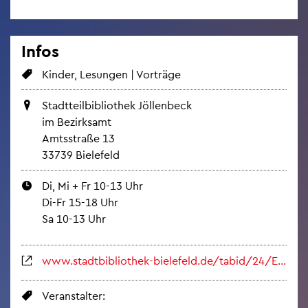
Infos
Kin­der, Le­sun­gen | Vor­trä­ge
Stadt­teil­bi­blio­thek Jöl­len­beck
im Be­zirks­amt
Amts­stra­ße 13
33739 Bie­le­feld
Di, Mi + Fr 10-13 Uhr
Di-Fr 15-18 Uhr
Sa 10-13 Uhr
www.​sta​dtbi​blio​thek-​bielefeld.​de/​tabid/​24/​EventID/​2414/​CRC/​5BD​1896​CAAE​FAF3​D35E​1AA8​ECB4​8814​6/​Default.​aspx
Ver­an­stal­ter: