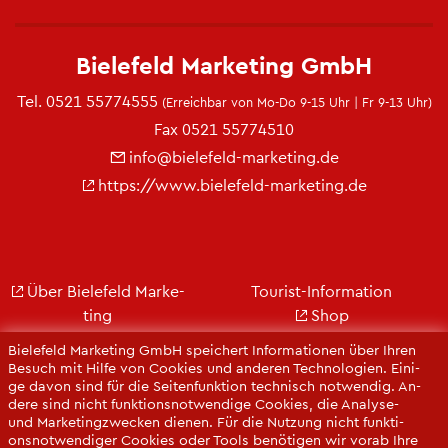
Bie­le­feld Mar­ke­ting GmbH
Tel.
0521 55774555
(Er­reich­bar von Mo-Do 9-15 Uhr | Fr 9-13 Uhr)
Fax 0521 55774510
info@​bielefeld-​marketing.​de
https://​www.​bielefeld-​marketing.​de
Über Bie­le­feld Mar­ke­
Tou­rist-In­for­ma­ti­on
ting
Shop
Jobs
City Bie­le­feld
Bie­le­feld Mar­ke­ting GmbH spei­chert In­for­ma­tio­nen über Ihren
Kon­takt
Bie­le­feld-Gut­schein
Be­such mit Hilfe von Coo­kies und an­de­ren Tech­no­lo­gi­en. Ei­ni­
ge davon sind für die Sei­ten­funk­ti­on tech­nisch not­wen­dig. An­
Ge­schäfts­be­richt
Web­cams
de­re sind nicht funk­ti­ons­not­wen­di­ge Coo­kies, die Ana­ly­se-
Pres­se
und Mar­ke­ting­zwe­cken die­nen. Für die Nut­zung nicht funk­ti­
ons­not­wen­di­ger Coo­kies oder Tools be­nö­ti­gen wir vorab Ihre