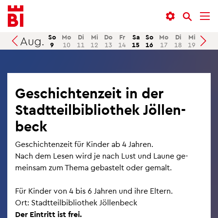
In­
Menü
Suche
halt
an­
an­
an­
sprin­
sprin­
So
Mo
Di
Mi
Do
Fr
Sa
So
Mo
Di
Mi
Do
Aug.
Suchen
9
10
11
12
13
14
15
16
17
18
19
20
sprin­
gen
gen
gen
Ge­schich­ten­zeit in der
Stadt­teil­bi­blio­thek Jöl­len­
beck
Ge­schich­ten­zeit für Kin­der ab 4 Jah­ren.
Nach dem Lesen wird je nach Lust und Laune ge­
mein­sam zum Thema ge­bas­telt oder ge­malt.
Für Kin­der von 4 bis 6 Jah­ren und ihre El­tern.
Ort: Stadt­teil­bi­blio­thek Jöl­len­beck
Der Ein­tritt ist frei.