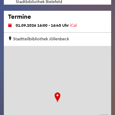
Stadt­bi­blio­thek Bie­le­feld
Ter­mi­ne
01.09.2026 16:00 - 16:45 Uhr
iCal
Stadt­teil­bi­blio­thek Jöl­len­beck