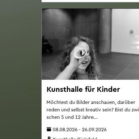
Kunst­hal­le für Kin­der
Möch­test du Bil­der an­schau­en, dar­über
reden und selbst krea­tiv sein? Bist du zw
schen 5 und 12 Jahre...
08.08.2026 - 26.09.2026