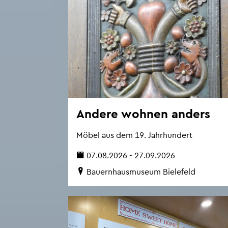
An­de­re woh­nen an­ders
Möbel aus dem 19. Jahr­hun­dert
07.08.2026 - 27.09.2026
Bau­ern­haus­mu­se­um Bie­le­feld