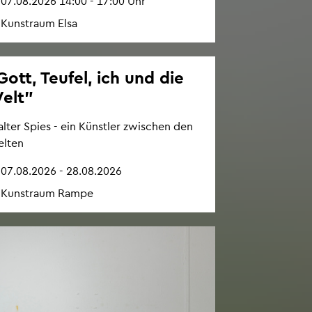
07.08.2026 14:00 - 17:00 Uhr
Kunst­raum Elsa
Gott, Teu­fel, ich und die
elt"
l­ter Spies - ein Künst­ler zwi­schen den
l­ten
07.08.2026 - 28.08.2026
Kunst­raum Rampe