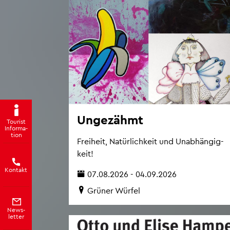
Un­ge­zähmt
Tou­rist
In­for­ma­
ti­on
Frei­heit, Na­tür­lich­keit und Un­ab­hän­gig­
keit!
Kon­takt
07.08.2026 - 04.09.2026
Grü­ner Wür­fel
News­
let­ter