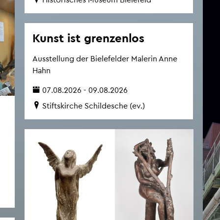
Kunst ist gren­zen­los
Aus­stel­lung der Bie­le­fel­der Ma­le­rin Anne
Hahn
07.08.2026 - 09.08.2026
Stifts­kir­che Schil­desche (ev.)