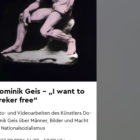
o­mi­nik Geis – „I want to
re­ker free“
to- und Vi­deo­ar­bei­ten des Künst­lers Do­
­nik Geis über Män­ner, Bil­der und Macht
Na­tio­nal­so­zia­lis­mus