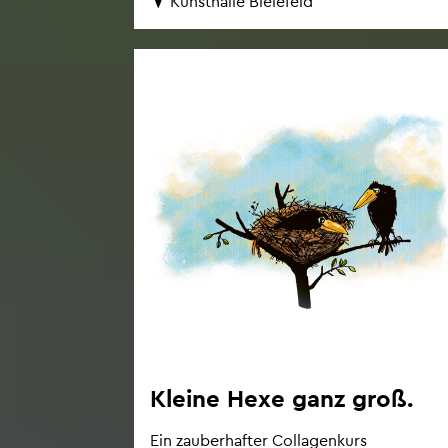
Kunst­hal­le Bie­le­feld
Klei­ne Hexe ganz groß.
Ein zau­ber­haf­ter Col­la­gen­kurs