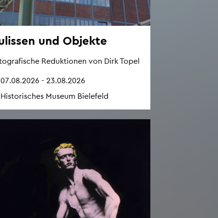
u­lis­sen und Ob­jek­te
­to­gra­fi­sche Re­duk­tio­nen von Dirk Topel
07.08.2026 - 23.08.2026
His­to­ri­sches Mu­se­um Bie­le­feld