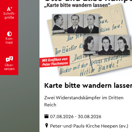
Schrift­
grö­ße
Kon­
trast
Über­
set­zen
Karte bitte wan­dern las­se
Zwei Wi­der­stands­kämp­fer im Drit­ten
Reich
07.08.2026 - 30.08.2026
Peter-und-Pauls-Kir­che Hee­pen (ev.)