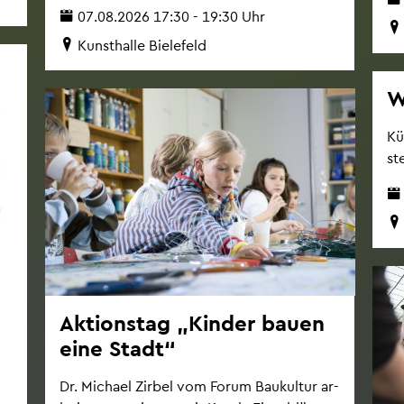
07.08.2026 17:30 - 19:30 Uhr
Kunst­hal­le Bie­le­feld
W
Kü
st
Ak­ti­ons­tag „Kin­der bauen
eine Stadt“
Dr. Mi­cha­el Zir­bel vom Forum Bau­kul­tur ar­