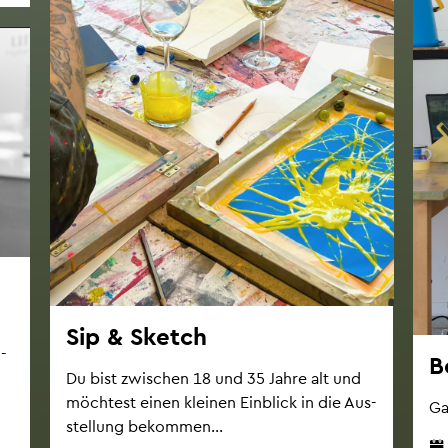
Sip & Sketch
i­
B
Du bist zwi­schen 18 und 35 Jahre alt und
möch­test einen klei­nen Ein­blick in die Aus­
Gas
stel­lung be­kom­men...