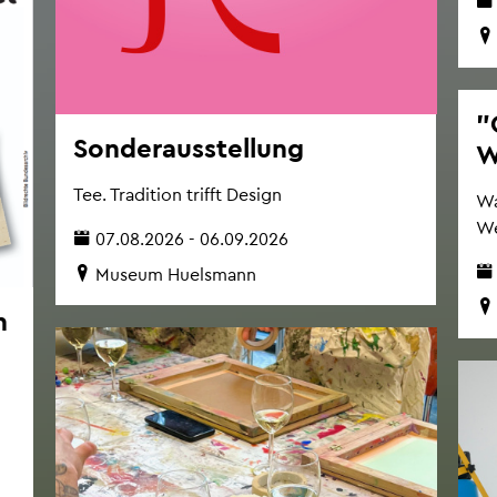
"
Son­der­aus­stel­lung
W
Tee. Tra­di­ti­on trifft De­sign
Wa
We
07.08.2026 - 06.09.2026
Mu­se­um Hu­els­mann
n