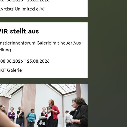
Ar­tists Un­li­mi­ted e. V.
IR stellt aus
nst­le­rin­nen­fo­rum Ga­le­rie mit neuer Aus­
el­lung
08.08.2026 - 23.08.2026
KF-Ga­le­rie