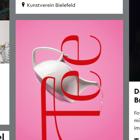
Kunst­ver­ein Bie­le­feld
D
B
Fo
mi
im 