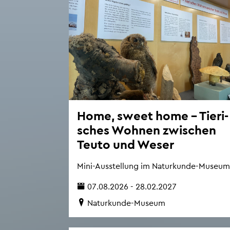
Home, sweet home – Tie­ri­
sches Woh­nen zwi­schen
Teuto und Weser
Mini-Aus­stel­lung im Na­tur­kun­de-Mu­se­um
07.08.2026 - 28.02.2027
Na­tur­kun­de-Mu­se­um