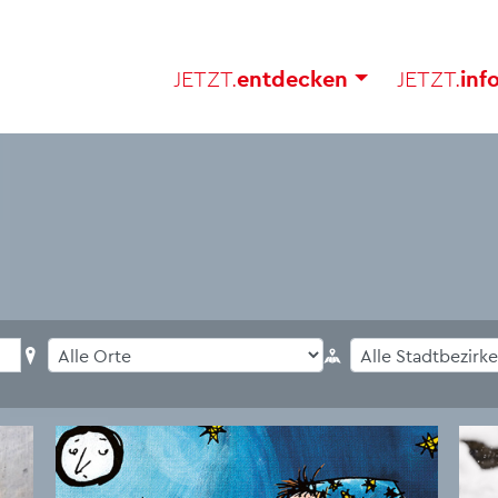
JETZT.
ent­de­cken
JETZT.
in­f