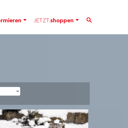
or­mie­ren
JETZT.
shop­pen