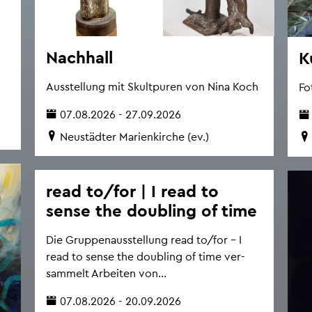
Nach­hall
K
Aus­stel­lung mit Skultpu­ren von Nina Koch
Fo
07.08.2026 - 27.09.2026
Neu­städ­ter Ma­ri­en­kir­che (ev.)
read to/for | I read to
sense the dou­bling of time
Die Grup­pen­aus­stel­lung read to/for – I
read to sense the dou­bling of time ver­
sam­melt Ar­bei­ten von...
07.08.2026 - 20.09.2026