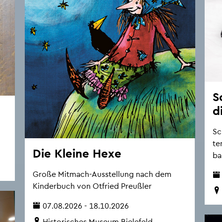
S
d
Sc
te
Die Klei­ne Hexe
ba
Große Mit­mach-Aus­stel­lung nach dem
Kin­der­buch von Ot­fried Preu­ß­ler
07.08.2026 - 18.10.2026
His­to­ri­sches Mu­se­um Bie­le­feld