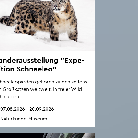
on­der­aus­stel­lung "Ex­pe­
i­ti­on Schnee­leo"
hnee­leo­par­den ge­hö­ren zu den sel­tens­
n Gro­ß­kat­zen welt­weit. In frei­er Wild­
hn leben...
07.08.2026 - 20.09.2026
Na­tur­kun­de-Mu­se­um