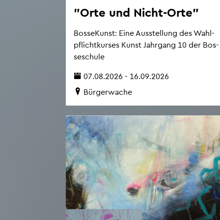
"Orte und Nicht-Orte"
Bos­se­Kunst: Eine Aus­stel­lung des Wahl­
pflicht­kur­ses Kunst Jahr­gang 10 der Bos­
se­schu­le
07.08.2026 - 16.09.2026
Bür­ger­wa­che