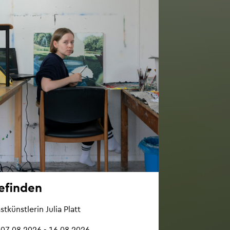
e­fin­den
t­künst­le­rin Julia Platt
07.08.2026 - 16.08.2026