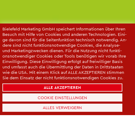
Bie­le­feld Mar­ke­ting GmbH spei­chert In­for­ma­tio­nen über Ihren
Be­such mit Hilfe von Coo­kies und an­de­ren Tech­no­lo­gi­en. Ei­ni­
ge davon sind für die Sei­ten­funk­ti­on tech­nisch not­wen­dig. An­
de­re sind nicht funk­ti­ons­not­wen­di­ge Coo­kies, die Ana­ly­se-
und Mar­ke­ting­zwe­cken die­nen. Für die Nut­zung nicht funk­ti­
ons­not­wen­di­ger Coo­kies oder Tools be­nö­ti­gen wir vorab Ihre
Ein­wil­li­gung. Diese Ein­wil­li­gung er­folgt auf frei­wil­li­ger Basis
und um­fasst auch die Über­mitt­lung der Daten in Dritt­staa­ten
wie die USA. Mit einem Klick auf ALLE AK­ZEP­TIE­REN stim­men
Sie dem Ein­satz der nicht funk­ti­ons­not­wen­di­gen Coo­kies zu.
Sie kön­nen Ihre Ein­wil­li­gung über die COO­KIE-EIN­STEL­LUN­
ALLE AKZEPTIEREN
GEN je­der­zeit än­dern oder mit Wir­kung für die Zu­kunft wi­der­
ru­fen.
COOKIE EINSTELLUNGEN
Da­ten­schut­z­er­klä­rung
ALLES VERWEIGERN
Im­pres­sum