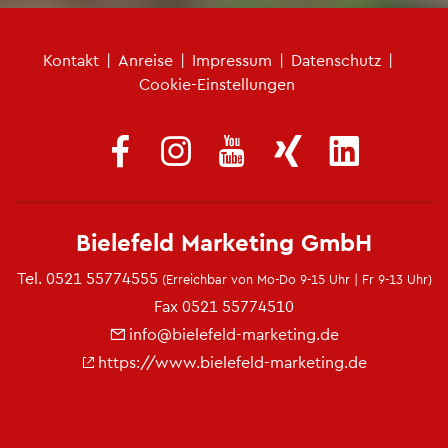
Fu­ß­zei­len­me­nü
Kon­takt
|
An­rei­se
|
Im­pres­sum
|
Da­ten­schutz
|
Coo­kie-Ein­stel­lun­gen
Bie­le­feld Mar­ke­ting GmbH
Tel.
0521 55774555
(Er­reich­bar von Mo-Do 9-15 Uhr | Fr 9-13 Uhr)
Fax 0521 55774510
info@​bielefeld-​marketing.​de
https://​www.​bielefeld-​marketing.​de