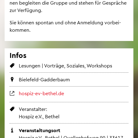
nen be­glei­ten die Grup­pe und ste­hen für Ge­sprä­che
zur Ver­fü­gung.
Sie kön­nen spon­tan und ohne An­mel­dung vor­bei­
kom­men.
Infos
Le­sun­gen | Vor­trä­ge, So­zia­les, Work­shops
Bie­le­feld-Gad­der­baum
hos­piz-ev-be­thel.de
Ver­an­stal­ter:
Hos­piz e.V., Be­thel
Ver­an­stal­tungs­ort
Hos­piz e.V., Be­thel | Quel­len­hof­weg 90 | 33617