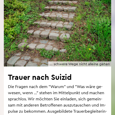
... schwe­re Wege nicht al­lei­ne gehen
Trau­er nach Sui­zid
Die Fra­gen nach dem "Warum" und "Was wäre ge­
we­sen, wenn ..." ste­hen im Mit­tel­punkt und ma­chen
sprach­los. Wir möch­ten Sie ein­la­den, sich ge­mein­
sam mit an­de­ren Be­trof­fe­nen aus­zu­tau­schen und Im­
pul­se zu be­kom­men. Aus­ge­bil­de­te Trau­er­be­glei­te­rin­