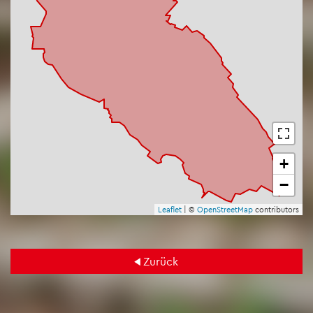
+
−
Leaf­let
| ©
Open­Street­Map
con­tri­bu­tors
Zu­rück