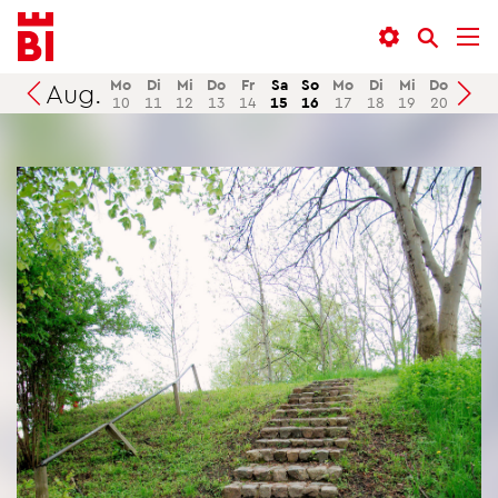
In­
Menü
Suche
halt
an­
an­
an­
sprin­
sprin­
Mo
Di
Mi
Do
Fr
Sa
So
Mo
Di
Mi
Do
Fr
Aug.
Suchen
10
11
12
13
14
15
16
17
18
19
20
21
sprin­
gen
gen
gen