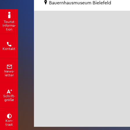
Bau­ern­haus­mu­se­um Bie­le­feld
Tou­rist
In­for­ma­
ti­on
Kon­takt
News­
let­ter
Schrift­
grö­ße
Kon­
trast