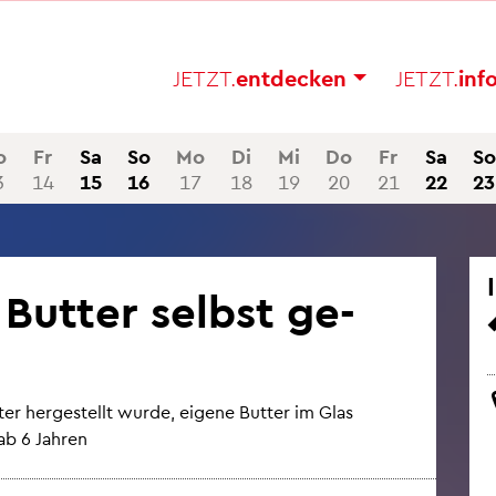
JETZT.
ent­de­cken
JETZT.
in­f
o
Fr
Sa
So
Mo
Di
Mi
Do
Fr
Sa
So
3
14
15
16
17
18
19
20
21
22
23
: But­ter selbst ge­
ter her­ge­stellt wurde, ei­ge­ne But­ter im Glas
ab 6 Jah­ren