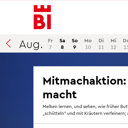
In­
Menü
Suche
halt
an­
an­
an­
sprin­
sprin­
sprin­
gen
gen
gen
Aug.
Fr
Sa
So
Mo
Di
Mi
D
7
8
9
10
11
12
1
Mit­mach­ak­ti­on
macht
Mel­ken ler­nen, und sehen, wie frü­her But­
„schüt­teln“ und mit Kräu­tern ver­fei­nern; 