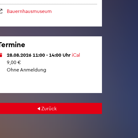
Bau­ern­haus­mu­se­um
Ter­mi­ne
28.08.2026 11:00 - 14:00 Uhr
iCal
9,00 €
Ohne An­mel­dung
Zu­rück