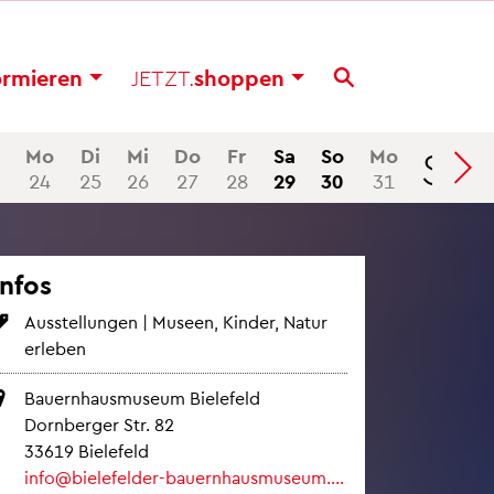
or­mie­ren
JETZT.
shop­pen
Se
Mo
Di
Mi
Do
Fr
Sa
So
Mo
24
25
26
27
28
29
30
31
Infos
Aus­stel­lun­gen | Mu­se­en, Kin­der, Natur
er­le­ben
Bau­ern­haus­mu­se­um Bie­le­feld
Dorn­ber­ger Str. 82
33619 Bie­le­feld
info@​bielefelder-​bau​ernh​ausm​useu​m.​de