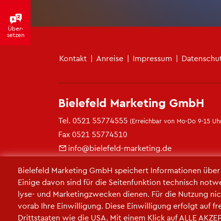
Über­
set­zen
Fu­ß­zei­len­me­nü
Kon­takt
|
An­rei­se
|
Im­pres­sum
|
Da­ten­schu
Bie­le­feld Mar­ke­ting GmbH
Tel.
0521 55774555
(Er­reich­bar von Mo-Do 9-15 Uhr
Fax 0521 55774510
info@​bielefeld-​marketing.​de
https://​www.​bielefeld-​marketing.​de
Bie­le­feld Mar­ke­ting GmbH spei­chert In­for­ma­tio­nen übe
Ei­ni­ge davon sind für die Sei­ten­funk­ti­on tech­nisch not­w
ly­se- und Mar­ke­ting­zwe­cken die­nen. Für die Nut­zung nic
vorab Ihre Ein­wil­li­gung. Diese Ein­wil­li­gung er­folgt auf 
Dritt­staa­ten wie die USA. Mit einem Klick auf ALLE AK­ZEP­