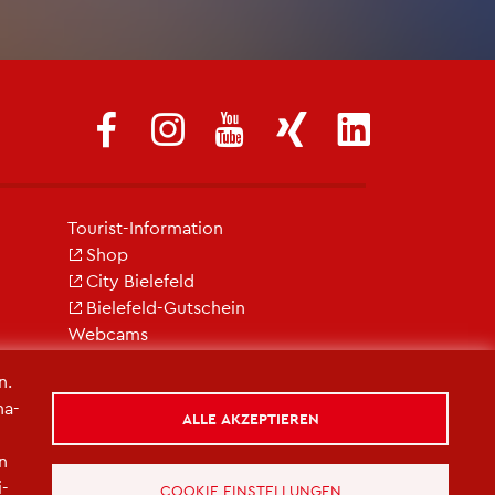
Tou­rist-In­for­ma­ti­on
Shop
City Bie­le­feld
Bie­le­feld-Gut­schein
Web­cams
n.
na­
ALLE AKZEPTIEREN
in
i­
COOKIE EINSTELLUNGEN