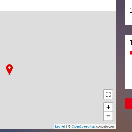
+
−
Leaf­let
| ©
Open­Street­Map
con­tri­bu­tors