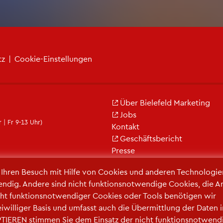
tz
|
Coo­kie-Ein­stel­lun­gen
Über Bie­le­feld Mar­ke­ting
Jobs
 | Fr 9-13 Uhr)
Kon­takt
Ge­schäfts­be­richt
Pres­se
r Ihren Be­such mit Hilfe von Coo­kies und an­de­ren Tech­no­lo­gi­e
en­dig. An­de­re sind nicht funk­ti­ons­not­wen­di­ge Coo­kies, die A
ht funk­ti­ons­not­wen­di­ger Coo­kies oder Tools be­nö­ti­gen wir
frei­wil­li­ger Basis und um­fasst auch die Über­mitt­lung der Daten 
TIE­REN stim­men Sie dem Ein­satz der nicht funk­ti­ons­not­wen­d