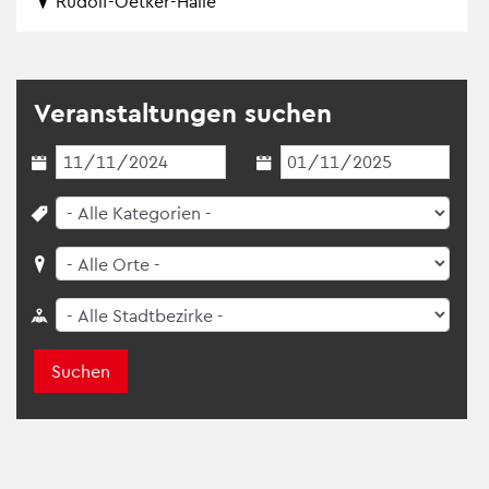
Ru­dolf-Oet­ker-Halle
Ver­an­stal­tun­gen su­chen
Suchen