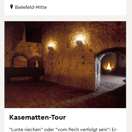
Bie­le­feld-Mitte
Ka­se­mat­ten-Tour
"Lunte rie­chen" oder "vom Pech ver­folgt sein": Er­