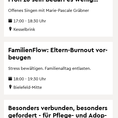
Of­fe­nes Sin­gen mit Marie-Pas­ca­le Gräb­ner
17:00 - 18:30 Uhr
Kes­sel­brink
Fa­mi­li­en­Flow: El­tern-Bur­nout vor­
beu­gen
Stress be­wäl­ti­gen. Fa­mi­li­en­all­tag ent­las­ten.
18:00 - 19:30 Uhr
Bie­le­feld-Mitte
Be­son­ders ver­bun­den, be­son­ders
ge­for­dert - für Pfle­ge- und Ad­op­