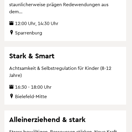
staun­li­cher­wei­se prä­gen Re­de­wen­dun­gen aus
dem...
12:00 Uhr, 14:30 Uhr
Spar­ren­burg
Stark & Smart
Acht­sam­keit & Selbst­re­gu­la­ti­on für Kin­der (8-12
Jahre)
16:30 - 18:00 Uhr
Bie­le­feld-Mitte
Al­lein­er­zie­hend & stark
Stress be­wäl­ti­gen. Res­sour­cen stär­ken. Neue Kraft