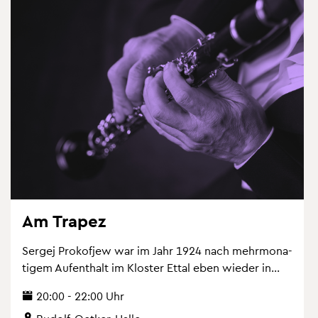
Am Tra­pez
Ser­gej Pro­kof­jew war im Jahr 1924 nach mehr­mo­na­
ti­gem Auf­ent­halt im Klos­ter Ettal eben wie­der in...
20:00 - 22:00 Uhr