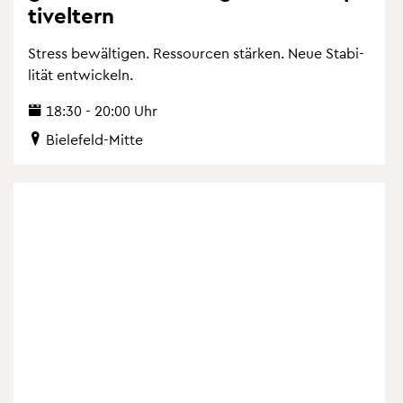
tiv­el­tern
Stress be­wäl­ti­gen. Res­sour­cen stär­ken. Neue Sta­bi­
li­tät ent­wi­ckeln.
18:30 - 20:00 Uhr
Bie­le­feld-Mitte