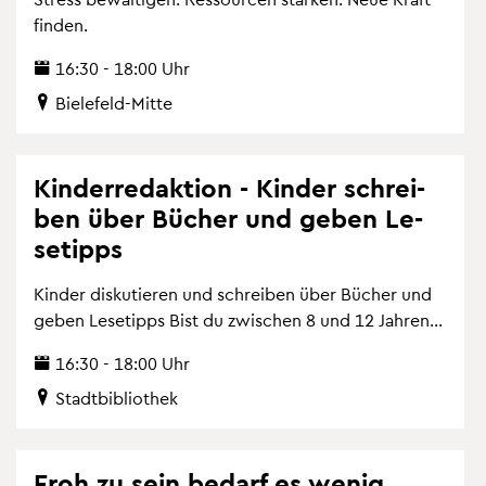
fin­den.
16:30 - 18:00 Uhr
Bie­le­feld-Mitte
Kin­der­re­dak­ti­on - Kin­der schrei­
ben über Bü­cher und geben Le­
se­tipps
Kin­der dis­ku­tie­ren und schrei­ben über Bü­cher und
geben Le­se­tipps Bist du zwi­schen 8 und 12 Jah­ren...
16:30 - 18:00 Uhr
Stadt­bi­blio­thek
Froh zu sein be­darf es wenig...