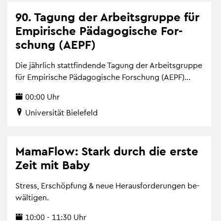
90. Ta­gung der Ar­beits­grup­pe für
Em­pi­ri­sche Päd­ago­gi­sche For­
schung (AEPF)
Die jähr­lich statt­fin­den­de Ta­gung der Ar­beits­grup­pe
für Em­pi­ri­sche Päd­ago­gi­sche For­schung (AEPF)...
00:00 Uhr
Uni­ver­si­tät Bie­le­feld
Ma­ma­Flow: Stark durch die erste
Zeit mit Baby
Stress, Er­schöp­fung & neue Her­aus­for­de­run­gen be­
wäl­ti­gen.
10:00 - 11:30 Uhr