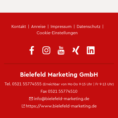
Fu­ß­zei­len­me­nü
Kon­takt
|
An­rei­se
|
Im­pres­sum
|
Da­ten­schutz
|
Coo­kie-Ein­stel­lun­gen
Bie­le­feld Mar­ke­ting GmbH
Tel.
0521 55774555
(Er­reich­bar von Mo-Do 9-15 Uhr | Fr 9-13 Uhr)
Fax 0521 55774510
info@​bielefeld-​marketing.​de
https://​www.​bielefeld-​marketing.​de