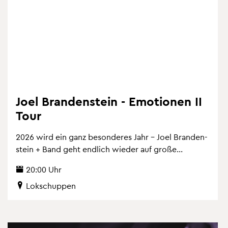
Joel Bran­den­stein - Emo­tio­nen II
Tour
2026 wird ein ganz be­son­de­res Jahr – Joel Bran­den­
stein + Band geht end­lich wie­der auf große...
20:00 Uhr
Lok­schup­pen